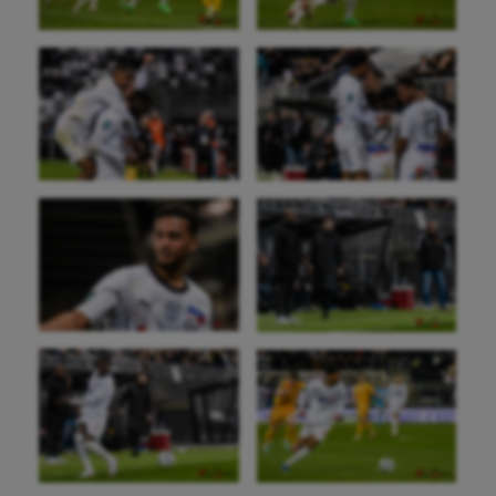
Flag football
Football américain
Futsal
Golf
Gymnastique
Gymnastique rythmique
Haltérophilie
Handisport
Hippisme
Jeux Olympiques et Paralympiques
Kayak-polo