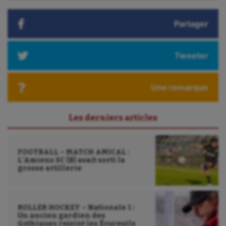
Partager
Tweeter
Une remarque
Les derniers articles
FOOTBALL – MATCH AMICAL :
L’Amiens SC (B) avait sorti la
grosse artillerie
ROLLER HOCKEY – Nationale 1 :
Un ancien gardien des
Gothiques rejoint les Écureuils