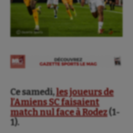
Ⓒ Gazette Sports
Ce samedi,
les joueurs de
l’Amiens SC faisaient
match nul face à Rodez
(1-
1).