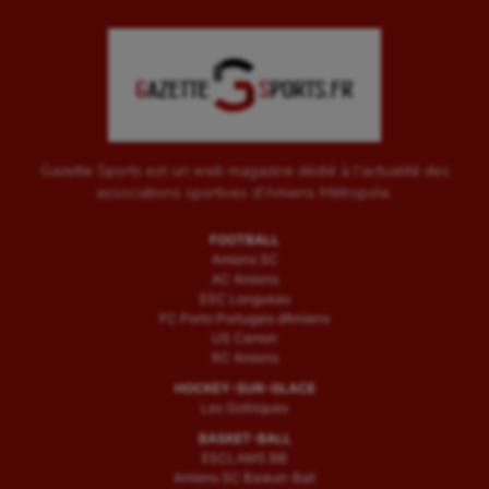
Gazette Sports est un web magazine dédié à l'actualité des
associations sportives d'Amiens Métropole.
FOOTBALL
Amiens SC
AC Amiens
ESC Longueau
FC Porto Portugais d’Amiens
US Camon
RC Amiens
HOCKEY-SUR-GLACE
Les Gothiques
BASKET-BALL
ESCLAMS BB
Amiens SC Basket-Ball