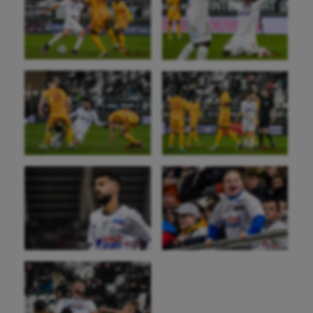
Plongée
Randonnée / Marche
Roller-derby
Sarbacane
Sauvetage sportif
Sport adapté
Sport handicap
Sport santé
Sport-entreprise
Sport-santé
Tir