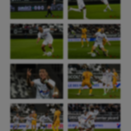
Canoë-kayak
Cerf Volant
Cheerleading
Course à pied
Crossfit
Cyclisme
Danse
Equitation
Escalade
Escrime
Fitness