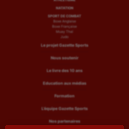
NATATION
SPORT DE COMBAT
Boxe Anglaise
Boxe Française
Muay Thaï
Judo
Le projet Gazette Sports
Nous soutenir
Le livre des 10 ans
Education aux médias
Formation
L’équipe Gazette Sports
Nos partenaires