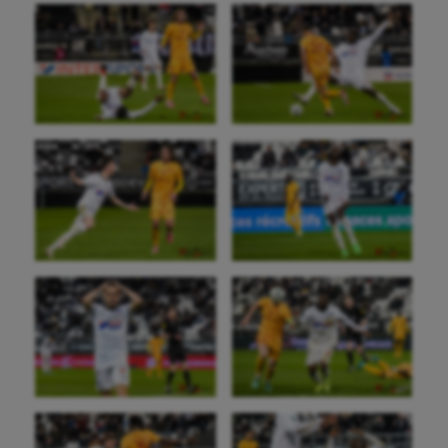
Korfbal
Longue paume
Moto
Natation
Natation artistique
Omnisports
Outdoor
Paddle
Parkour
Patinage artistique
Pétanque