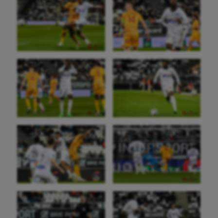
Aéronautique
Athlétisme
Auto
Aviron
Balle à la main
Ballon au poing
Baseball
Billard
Boules lyonnaises