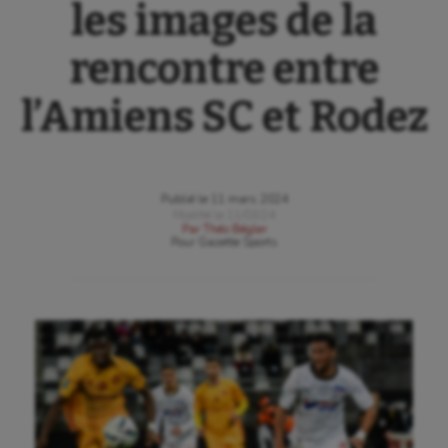
les images de la
rencontre entre
l’Amiens SC et Rodez
Publié le
11 mars 2024
Modifié le
11/03/24
Par
Théo Bégler
Pour
Gazette Sports