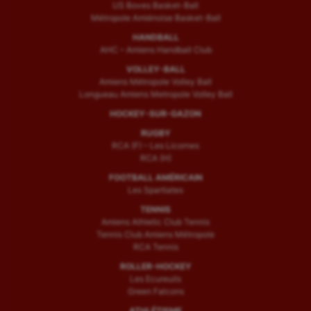
US Boves Basket-Ball
Métropole Amiénoise Basket-Ball
HANDBALL
AHC – Amiens Handball Club
VOLLEY-BALL
Amiens Métropole Volley Ball
Longueau Amiens Metropole Volley Ball
HOCKEY-SUR-GAZON
RUGBY
RCA (F) – Les Licornes
RCA (H)
FOOTBALL AMÉRICAIN
Les Spartiates
TENNIS
Amiens Athletic Club Tennis
Tennis Club Amiens Métropole
RCA Tennis
ROLLER-HOCKEY
Les Ecureuils
Green Falcons
ATHLÉTISME