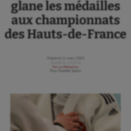
glane les médailles
aux championnats
des Hauts-de-France
Publié le
11 mars 2024
Modifié le
11/03/24
Par
La Rédaction
Pour
Gazette Sports