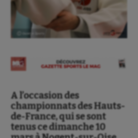
Ⓒ Gazette Sports
A l’occasion des
championnats des Hauts-
Aéronautique
de-France, qui se sont
tenus ce dimanche 10
Athlétisme
mars à Nogent-sur-Oise,
Auto