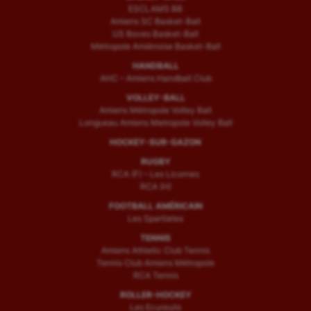
ESCLAMS BB
Amiens SC Basket-Ball
US Boves Basket-Ball
Métropole Amiénoise Basket-Ball
HANDBALL
AHC – Amiens Handball Club
VOLLEY-BALL
Amiens Métropole Volley Ball
Longueau Amiens Metropole Volley Ball
HOCKEY-SUR-GAZON
RUGBY
RCA (F) – Les Licornes
RCA (H)
FOOTBALL AMÉRICAIN
Les Spartiates
TENNIS
Amiens Athletic Club Tennis
Tennis Club Amiens Métropole
RCA Tennis
ROLLER-HOCKEY
Les Ecureuils