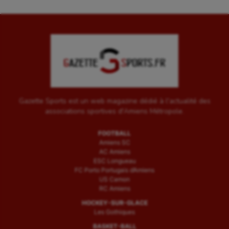
Water-polo
Gazette Sports est un web magazine dédié à l'actualité des
associations sportives d'Amiens Métropole.
FOOTBALL
Amiens SC
AC Amiens
ESC Longueau
FC Porto Portugais d’Amiens
US Camon
RC Amiens
HOCKEY-SUR-GLACE
Les Gothiques
BASKET-BALL