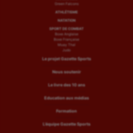
Green Falcons
ATHLÉTISME
NATATION
SPORT DE COMBAT
Boxe Anglaise
Boxe Française
Muay Thaï
Judo
Le projet Gazette Sports
Nous soutenir
Le livre des 10 ans
Education aux médias
Formation
L’équipe Gazette Sports