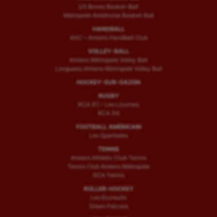
US Boves Basket-Ball
Métropole Amiénoise Basket-Ball
HANDBALL
AHC – Amiens Handball Club
VOLLEY-BALL
Amiens Métropole Volley Ball
Longueau Amiens Metropole Volley Ball
HOCKEY-SUR-GAZON
RUGBY
RCA (F) – Les Licornes
RCA (H)
FOOTBALL AMÉRICAIN
Les Spartiates
TENNIS
Amiens Athletic Club Tennis
Tennis Club Amiens Métropole
RCA Tennis
ROLLER-HOCKEY
Les Ecureuils
Green Falcons