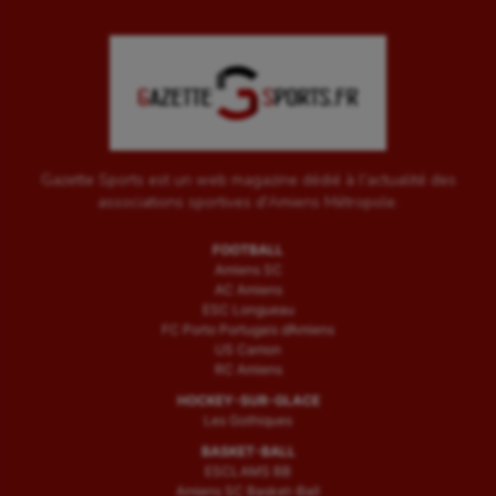
Tir à l'arc
Triathlon
Ultimate frisbee
UNSS
Voile
Gazette Sports est un web magazine dédié à l'actualité des
associations sportives d'Amiens Métropole.
Wakeboard
FOOTBALL
Water-polo
Amiens SC
AC Amiens
ESC Longueau
FC Porto Portugais d’Amiens
US Camon
RC Amiens
HOCKEY-SUR-GLACE
Les Gothiques
BASKET-BALL
ESCLAMS BB
Amiens SC Basket-Ball