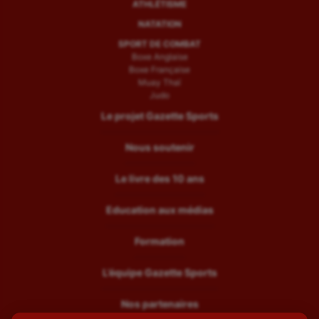
ATHLÉTISME
NATATION
SPORT DE COMBAT
Boxe Anglaise
Boxe Française
Muay Thaï
Judo
Le projet Gazette Sports
Nous soutenir
Le livre des 10 ans
Education aux médias
Formation
L’équipe Gazette Sports
Nos partenaires