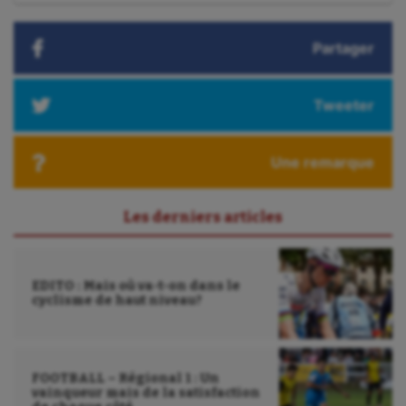
:
Korfbal
Partager
Longue paume
Moto
Tweeter
Natation
Natation artistique
Une remarque
Omnisports
Les derniers articles
Outdoor
Paddle
EDITO : Mais où va-t-on dans le
cyclisme de haut niveau?
Parkour
Patinage artistique
Pétanque
FOOTBALL – Régional 1 : Un
vainqueur mais de la satisfaction