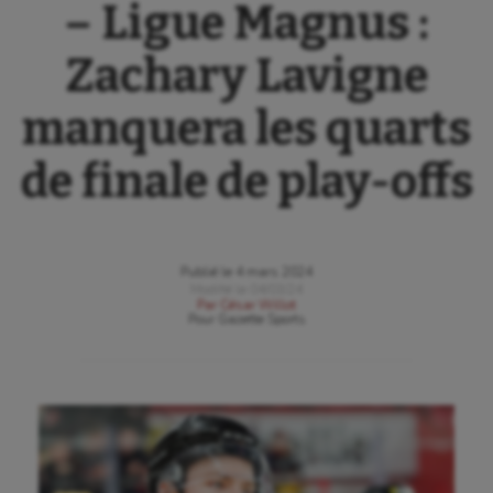
– Ligue Magnus :
Zachary Lavigne
manquera les quarts
de finale de play-offs
Publié le
4 mars 2024
Modifié le
04/03/24
Par
César Willot
Pour
Gazette Sports