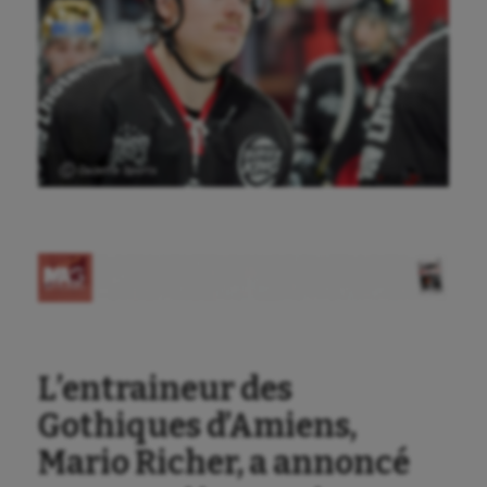
Aéronautique
Ⓒ Gazette Sports
Athlétisme
Auto
Aviron
Balle à la main
Ballon au poing
L’entraineur des
Baseball
Gothiques d’Amiens,
Billard
Mario Richer, a annoncé
Boules lyonnaises