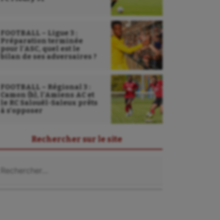
FOOTBALL – Ligue 3 :
Préparation terminée
pour l’ASC, quel est le
bilan de ses adversaires ?
FOOTBALL – Régional 3 :
Camon (b), l’Amiens AC et
le RC Salouël-Saleux prêts
à s’opposer
Rechercher sur le site
chercher :