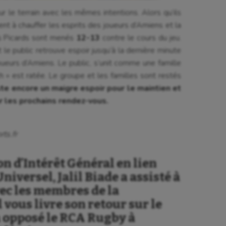
r le terrain avec les mêmes intentions. Alors qu’ils
 à chauffer les esprits des joueurs d’Amiens et la
es Picards sont menés
12-13
contre le cours du jeu.
 le public retrouve espoir jusqu’à la dernière minute
oueurs d’Amiens. Le public, s’unit comme une famille
h » est ratée. Le groupe et les familles sont restés
este encore un maigre espoir pour le maintien et
ur les prochains rendez-vous.
ts.fr
on d’Intérêt Général en lien
niversel, Jalil Biade a assisté à
ec les membres de la
 vous livre son retour sur le
a opposé le RCA Rugby à