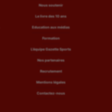
Nous soutenir
Le livre des 10 ans
Education aux médias
Formation
L’équipe Gazette Sports
Nos partenaires
Recrutement
Mentions légales
Contactez-nous