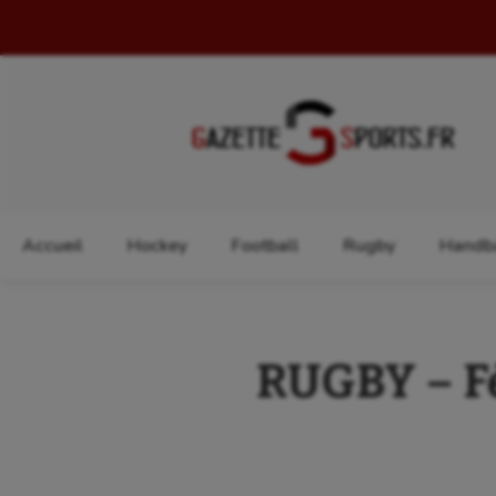
Rechercher :
Accueil
Hockey
Football
Rugby
Handba
RUGBY – Fé