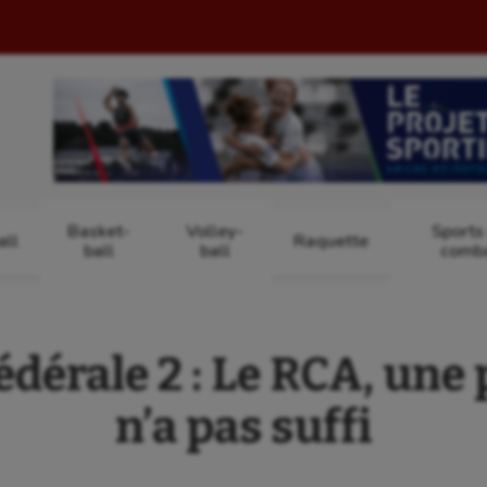
Basket-
Volley-
Sports
ll
Raquette
ball
ball
comb
dérale 2 : Le RCA, une 
n’a pas suffi