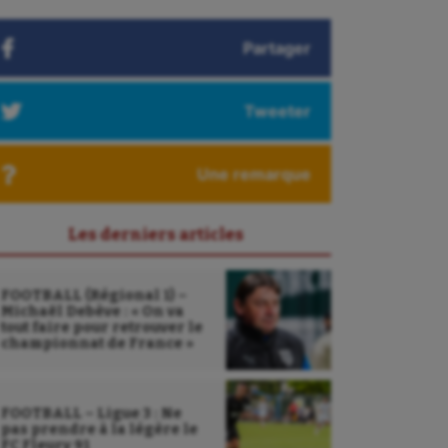
Partager
Tweeter
Une remarque
Les derniers articles
FOOTBALL (Régional 1) –
Michaël Debève : « On va
tout faire pour retrouver le
championnat de France »
FOOTBALL – Ligue 3 : Ne
pas prendre à la légère le
FC Fleury 91