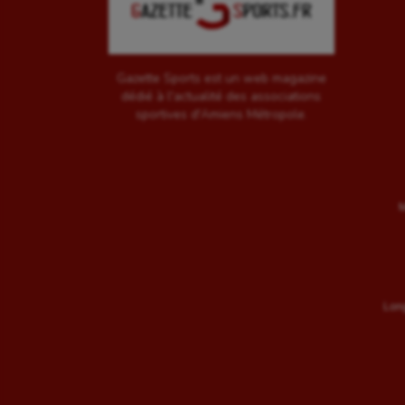
Gazette Sports est un web magazine
dédié à l'actualité des associations
sportives d'Amiens Métropole.
M
Long