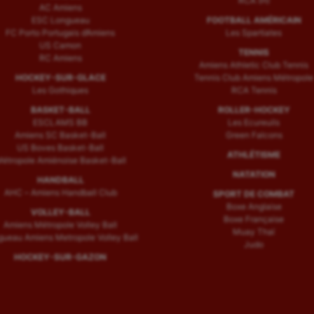
RCA (H)
AC Amiens
ESC Longueau
FOOTBALL AMÉRICAIN
FC Porto Portugais d’Amiens
Les Spartiates
US Camon
TENNIS
RC Amiens
Amiens Athletic Club Tennis
HOCKEY-SUR-GLACE
Tennis Club Amiens Métropole
Les Gothiques
RCA Tennis
BASKET-BALL
ROLLER-HOCKEY
ESCLAMS BB
Les Ecureuils
Amiens SC Basket-Ball
Green Falcons
US Boves Basket-Ball
ATHLÉTISME
étropole Amiénoise Basket-Ball
NATATION
HANDBALL
AHC – Amiens Handball Club
SPORT DE COMBAT
Boxe Anglaise
VOLLEY-BALL
Boxe Française
Amiens Métropole Volley Ball
Muay Thaï
ueau Amiens Metropole Volley Ball
Judo
HOCKEY-SUR-GAZON