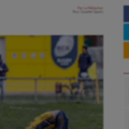
Par
La Rédaction
Pour
Gazette Sports