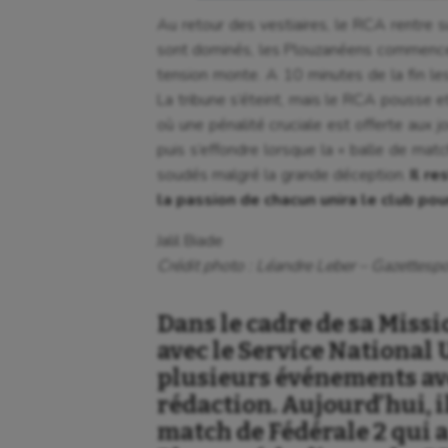
Au retour des vestiaires, le RCA rentre su
sont dominés, les Plouzanéens commencent
tension monte. A 10 minutes de la fin l
La tribune s’éteint, mais le RCA pousse et
où une pénalité cruciale est offerte aux j
puis s’effondre lorsque la « balle de matc
soudés malgré la grande déception.
Il r
la passion de chacun unira le club po
Jalil Biade
Crédit photo : Léandre Leber – Gazettespor
Dans le cadre de sa Missi
avec le Service National U
plusieurs événements av
rédaction. Aujourd’hui, il
match de Fédérale 2 qui 