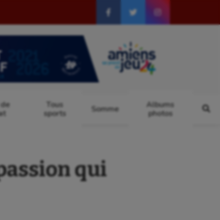
 de
Tous
Albums
Somme
at
sports
photos
passion qui