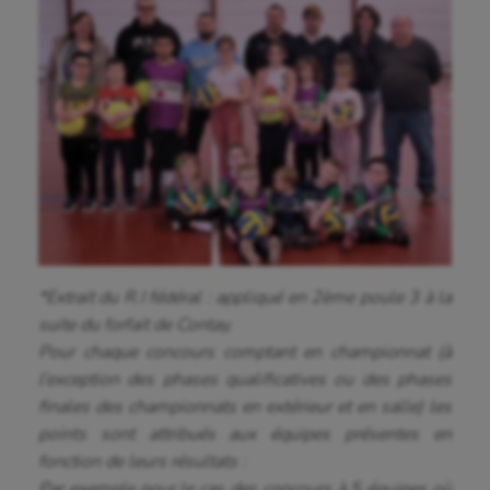
Patinage artistique
Pétanque
Plongée
Randonnée / Marche
Roller-derby
Sarbacane
*Extrait du R.I fédéral : appliqué en 2ème poule 3 à la
Sauvetage sportif
suite du forfait de Contay.
Sport adapté
Pour chaque concours comptant en championnat (à
l’exception des phases qualificatives ou des phases
Sport handicap
finales des championnats en extérieur et en salle) les
points sont attribués aux équipes présentes en
Sport santé
fonction de leurs résultats :
Sport-entreprise
Par exemple pour le cas des concours à 5 équipes où