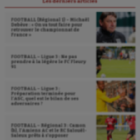
Les derniers articles
FOOTBALL (Régional 1) – Michaël
Debève : « On va tout faire pour
retrouver le championnat de
France »
FOOTBALL – Ligue 3 : Ne pas
prendre à la légère le FC Fleury
91
FOOTBALL – Ligue 3 :
Préparation terminée pour
l’ASC, quel est le bilan de ses
adversaires ?
FOOTBALL – Régional 3 : Camon
(b), l’Amiens AC et le RC Salouël-
Saleux prêts à s’opposer