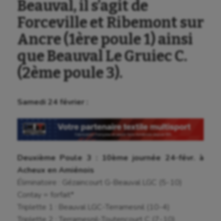
Beauval, il s’agit de
Forceville et Ribemont sur
Ancre (1ère poule 1) ainsi
que Beauval Le Gruiec C.
(2ème poule 3).
Samedi 24 février :
Deuxième Poule 3 : 10ème journée 24-févr. à
Acheux en Amiénois
Éliminatoire : Gézaincourt G-Beauval LGC (5-10)
Contay = forfait*
Triplette 1 : Beauval LGC-Terramesnil (10-4)
Triplette 2 : Terramesnil-Toutencourt C (7-10)