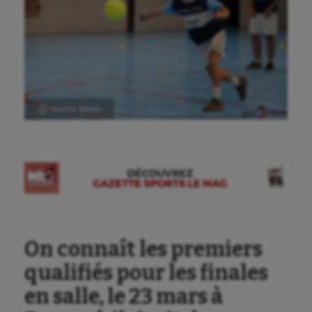
Ⓒ Gazette Sports
On connaît les premiers
qualifiés pour les finales
en salle, le 23 mars à