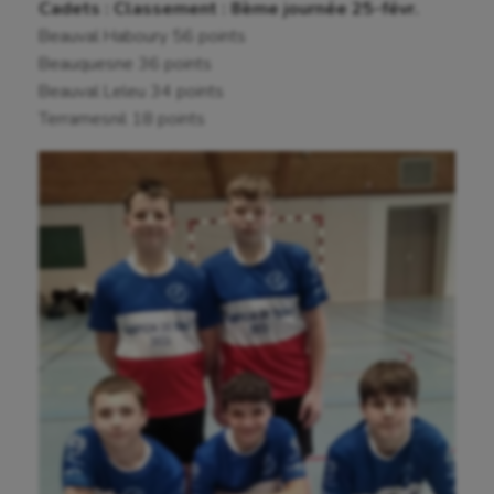
Cadets : Classement : 8ème journée 25-févr.
Baseball
Beauval Haboury 56 points
Beauquesne 36 points
Billard
Beauval Leleu 34 points
Boules lyonnaises
Terramesnil 18 points
Canoë-kayak
Cerf Volant
Cheerleading
Course à pied
Crossfit
Cyclisme
Danse
Equitation