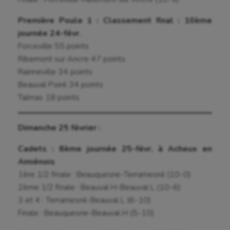
Première Poule 1 : Classement final : 10ème
journée 24-févr.
Forceville 55 points
Ribemont sur Ancre 47 points
Rainneville 34 points
Beauval Poiré 34 points
Talmas 18 points
Aéronautique
Dimanche 25 février :
Athlétisme
Cadets : 8ème journée 25-févr. à Acheux en
Auto
Amiénois
1ère 1/2 finale : Beauquesne-Terramesnil (10-0)
Aviron
2ème 1/2 finale : Beauval H-Beauval L (10-6)
Balle à la main
3 et 4 : Terramesnil-Beauval L (6-10)
Finale : Beauquesne-Beauval H (5-10)
Ballon au poing