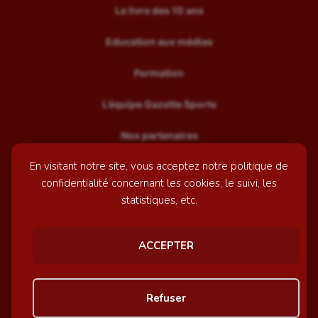
Le livre des 10 ans
Education aux médias
Formation
L’équipe Gazette Sports
Nos partenaires
En visitant notre site, vous acceptez notre politique de
Recrutement
confidentialité concernant les cookies, le suivi, les
Mentions légales
statistiques, etc.
Contactez-nous
ACCEPTER
© GazetteSports - 2026 | Site internet réalisé par
l'agence
Refuser
Awelty