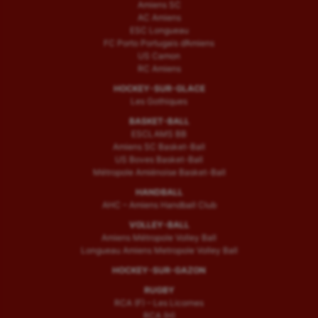
Amiens SC
AC Amiens
ESC Longueau
FC Porto Portugais d’Amiens
US Camon
RC Amiens
HOCKEY-SUR-GLACE
Les Gothiques
BASKET-BALL
ESCLAMS BB
Amiens SC Basket-Ball
US Boves Basket-Ball
Métropole Amiénoise Basket-Ball
HANDBALL
AHC – Amiens Handball Club
VOLLEY-BALL
Amiens Métropole Volley Ball
Longueau Amiens Metropole Volley Ball
HOCKEY-SUR-GAZON
RUGBY
RCA (F) – Les Licornes
RCA (H)