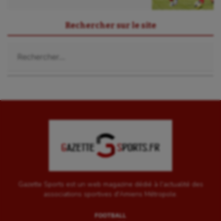
Rechercher sur le site
Rechercher :
Gazette Sports est un web magazine dédié à l'actualité des
associations sportives d'Amiens Métropole.
FOOTBALL