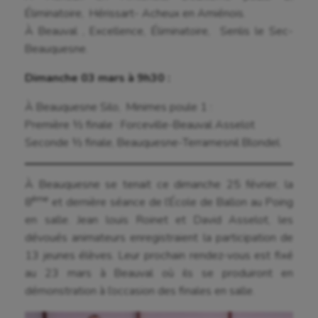
Hippisme
Éliminatoire, Hérissart- Acheux en Amiénois.
À Beauval , Excellence, Éliminatoire, Senlis le Sec-
Jeux Olympiques et Paralympiques
Beauquesne.
Kayak-polo
Dimanche 03 mars à
9h30
:
Korfbal
À Beauquesne Silo, Minimes poule 1 :
Longue paume
Première ½ finale : Forceville-Beauval Asselot
Seconde ½ finale, Beauquesne-Terramesnil Blondel.
Moto
Natation
À Beauquesne se tenait ce dimanche 25 février, la
ème
8
et dernière séance de l’École de Ballon au Poing
Natation artistique
en salle. Jean louis Roinet et David Asselot, les
Omnisports
dévoués animateurs enregistraient la participation de
13 jeunes élèves. Leur prochain rendez-vous est fixé
Outdoor
au 23 mars à Beauval où ils se produiront en
Paddle
démonstration à l’occasion des finales en salle.
Parkour