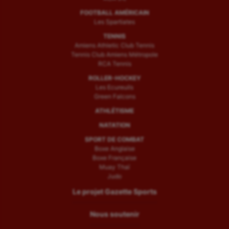
FOOTBALL AMÉRICAIN
Les Spartiates
TENNIS
Amiens Athletic Club Tennis
Tennis Club Amiens Métropole
RCA Tennis
ROLLER-HOCKEY
Les Ecureuils
Green Falcons
ATHLÉTISME
NATATION
SPORT DE COMBAT
Boxe Anglaise
Boxe Française
Muay Thaï
Judo
Le projet Gazette Sports
Nous soutenir