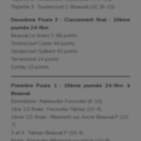
Triplette 3 : Toutencourt C-Beauval LGC (6-10)
Deuxième Poule 3 : Classement final : 10ème
journée 24-févr.
Beauval Le Gruiec C 66 points
Toutencourt Cazier 46 points
Gézaincourt Guilbert 40 points
Terramesnil 24 points
Contay 10 points
Première Poule 1 : 10ème journée 24-févr. à
Beauval
Éliminatoire : Rainneville-Forceville (6-10)
1ère 1/2 finale : Forceville-Talmas (10-4)
2ème 1/2 finale : Ribemont sur Ancre-Beauval P (10-
7)
3 et 4 : Talmas-Beauval P (10-4)
Finale : Forceville-Ribemont sur Ancre (10-9)