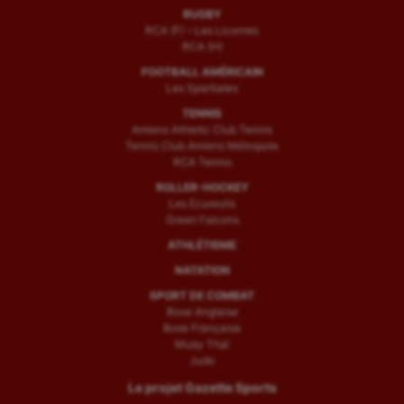
RUGBY
RCA (F) – Les Licornes
RCA (H)
FOOTBALL AMÉRICAIN
Les Spartiates
TENNIS
Amiens Athletic Club Tennis
Tennis Club Amiens Métropole
RCA Tennis
ROLLER-HOCKEY
Les Ecureuils
Green Falcons
ATHLÉTISME
NATATION
SPORT DE COMBAT
Boxe Anglaise
Boxe Française
Muay Thaï
Judo
Le projet Gazette Sports