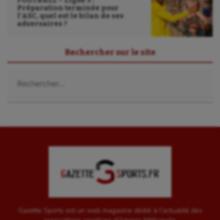
FOOTBALL – Ligue 3 :
Préparation terminée pour
l’ASC, quel est le bilan de ses
adversaires ?
Rechercher sur le site
Rechercher :
Gazette Sports est un web magazine dédié à l'actualité des