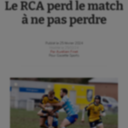
Le RCA perd le match
à ne pas perdre
Publié le
25 février 2024
Modifié le
25/02/24
Par
Aurélien Finet
Pour
Gazette Sports