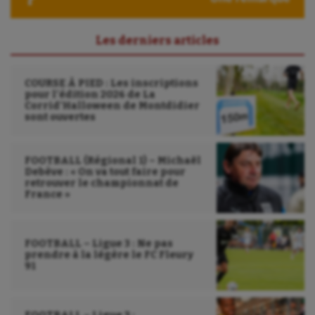
Sport-entreprise
Sport-santé
Les derniers articles
Tir
COURSE À PIED : Les inscriptions
Tir à l'arc
pour l’édition 2026 de La
Corrid’Halloween de Montdidier
sont ouvertes
Triathlon
Ultimate frisbee
FOOTBALL (Régional 1) – Michaël
Debève : « On va tout faire pour
UNSS
retrouver le championnat de
France »
Voile
Wakeboard
FOOTBALL – Ligue 3 : Ne pas
prendre à la légère le FC Fleury
Water-polo
91