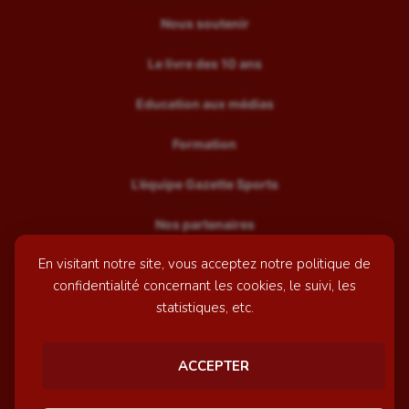
Nous soutenir
Le livre des 10 ans
Education aux médias
Formation
L’équipe Gazette Sports
Nos partenaires
En visitant notre site, vous acceptez notre politique de
Recrutement
confidentialité concernant les cookies, le suivi, les
Mentions légales
statistiques, etc.
Contactez-nous
ACCEPTER