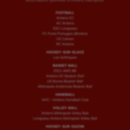
associations sportives d'Amiens Métropole.
FOOTBALL
Amiens SC
AC Amiens
ESC Longueau
FC Porto Portugais d’Amiens
US Camon
RC Amiens
HOCKEY-SUR-GLACE
Les Gothiques
BASKET-BALL
ESCLAMS BB
Amiens SC Basket-Ball
US Boves Basket-Ball
Métropole Amiénoise Basket-Ball
HANDBALL
AHC – Amiens Handball Club
VOLLEY-BALL
Amiens Métropole Volley Ball
Longueau Amiens Metropole Volley Ball
HOCKEY-SUR-GAZON