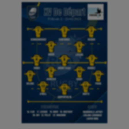
Hippisme
Jeux Olympiques et Paralympiques
Kayak-polo
Korfbal
Longue paume
Moto
Natation
Natation artistique
Omnisports
Outdoor
Paddle