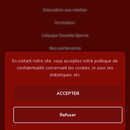
Education aux médias
Formation
L’équipe Gazette Sports
Nos partenaires
En visitant notre site, vous acceptez notre politique de
Recrutement
confidentialité concernant les cookies, le suivi, les
Mentions légales
statistiques, etc.
Contactez-nous
ACCEPTER
© GazetteSports - 2026 | Site internet réalisé par
l'agence
Refuser
Awelty
Personnaliser