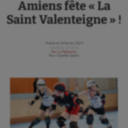
Amiens fête « La
Saint Valenteigne » !
Publié le
16 février 2024
Modifié le
16/02/24
Par
La Rédaction
Pour
Gazette Sports