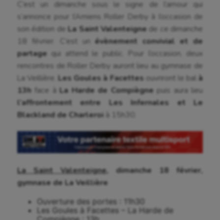
C’est un dimanche sous le signe de l’amour qui
Baseball
s’annonce pour l’Amiens Roller Derby à l’occasion de
Billard
son édition de
La Saint Valenteigne
de ce dimanche
18 février. C’est un
évènement convivial et de
Boules lyonnaises
partage
qui attend le public. Pour l’occasion, deux
Canoë-kayak
rencontres de Roller Derby auront lieu au gymnase de
La Veillière.
Les Goules à Facettes
ouvriront le bal
à
Cerf Volant
13h
face à
La Harde de Compiègne
puis aura lieu
l’affrontement entre Les Infernales et Le
Cheerleading
Blackland de Charleroi
à 15h30.
Course à pied
Crossfit
Cyclisme
La Saint Valenteigne
, dimanche 18 février,
Danse
gymnase de La Veillière
Equitation
Ouverture des portes : 11h30
Les Goules à Facettes – La Harde de
Compiègne : 13h