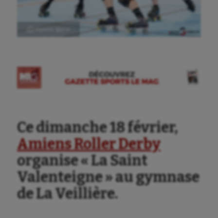
Ⓒ Gazette Sports
Aéronautique
Ce dimanche 18 février,
Athlétisme
Amiens Roller Derby
Auto
organise « La Saint
Aviron
Valenteigne » au gymnase
Balle à la main
de La Veillière.
Ballon au poing