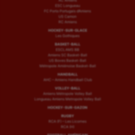
AC Amiens
ESC Longueau
FC Porto Portugais d’Amiens
US Camon
RC Amiens
HOCKEY-SUR-GLACE
Les Gothiques
BASKET-BALL
ESCLAMS BB
Amiens SC Basket-Ball
US Boves Basket-Ball
Métropole Amiénoise Basket-Ball
HANDBALL
AHC – Amiens Handball Club
VOLLEY-BALL
Amiens Métropole Volley Ball
Longueau Amiens Metropole Volley Ball
HOCKEY-SUR-GAZON
RUGBY
RCA (F) – Les Licornes
RCA (H)