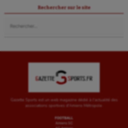
Sport-santé
Rechercher sur le site
Tir
Rechercher :
Tir à l'arc
Triathlon
Ultimate frisbee
UNSS
Voile
Wakeboard
Water-polo
Gazette Sports est un web magazine dédié à l'actualité des
associations sportives d'Amiens Métropole.
FOOTBALL
Amiens SC