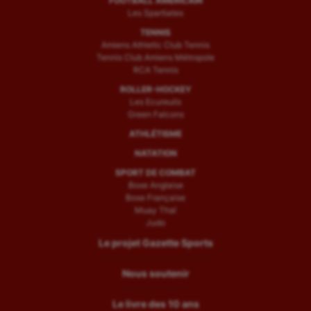
FOOTBALL AMÉRICAIN
Les Spartiates
TENNIS
Amiens Athletic Club Tennis
Tennis Club Amiens Métropole
RCA Tennis
ROLLER-HOCKEY
Les Ecureuils
Green Falcons
ATHLÉTISME
NATATION
SPORT DE COMBAT
Boxe Anglaise
Boxe Française
Muay Thaï
Judo
Le projet Gazette Sports
Nous soutenir
Le livre des 10 ans