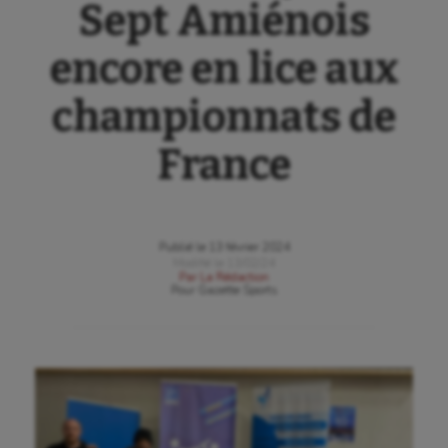
Sept Amiénois
encore en lice aux
championnats de
France
Publié le
13 février 2024
Modifié le
13/02/24
Par
La Rédaction
Pour
Gazette Sports