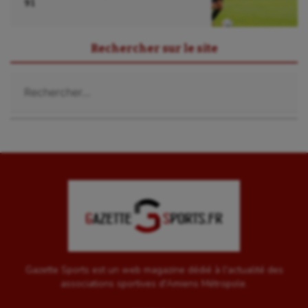
91
Rechercher sur le site
Rechercher :
Gazette Sports est un web magazine dédié à l'actualité des
associations sportives d'Amiens Métropole.