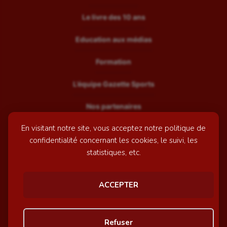
Le livre des 10 ans
Education aux médias
Formation
L’équipe Gazette Sports
Nos partenaires
En visitant notre site, vous acceptez notre politique de
Recrutement
confidentialité concernant les cookies, le suivi, les
Mentions légales
statistiques, etc.
Contactez-nous
ACCEPTER
© GazetteSports - 2026 | Site internet réalisé par
l'agence
Refuser