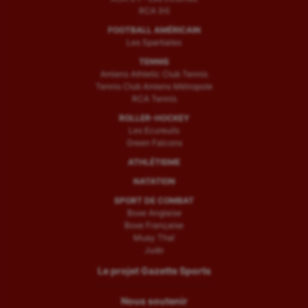
RCA (H)
FOOTBALL AMÉRICAIN
Les Spartiates
TENNIS
Amiens Athletic Club Tennis
Tennis Club Amiens Métropole
RCA Tennis
ROLLER-HOCKEY
Les Ecureuils
Green Falcons
ATHLÉTISME
NATATION
SPORT DE COMBAT
Boxe Anglaise
Boxe Française
Muay Thaï
Judo
Le projet Gazette Sports
Nous soutenir