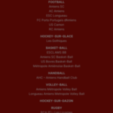
FOOTBALL
Amiens SC
AC Amiens
ESC Longueau
FC Porto Portugais d’Amiens
US Camon
RC Amiens
HOCKEY-SUR-GLACE
Les Gothiques
BASKET-BALL
ESCLAMS BB
Amiens SC Basket-Ball
US Boves Basket-Ball
Métropole Amiénoise Basket-Ball
HANDBALL
AHC – Amiens Handball Club
VOLLEY-BALL
Amiens Métropole Volley Ball
Longueau Amiens Metropole Volley Ball
HOCKEY-SUR-GAZON
RUGBY
RCA (F) – Les Licornes