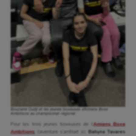
Escalade
Escrime
Fitness
Flag football
Football américain
Futsal
Golf
Gymnastique
Gymnastique rythmique
Bouziane Oudji et les jeunes boxeuses d’Amiens Boxe
Ambitions au championnat régional
Haltérophilie
Pour les trois jeunes boxeuses de l’
Amiens Boxe
Handisport
Ambitions
, l’aventure s’arrêtait ici.
Bahyna Tavares