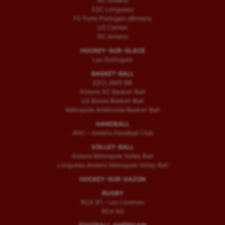
AC Amiens
ESC Longueau
FC Porto Portugais d’Amiens
US Camon
RC Amiens
HOCKEY-SUR-GLACE
Les Gothiques
BASKET-BALL
ESCLAMS BB
Amiens SC Basket-Ball
US Boves Basket-Ball
Métropole Amiénoise Basket-Ball
HANDBALL
AHC – Amiens Handball Club
VOLLEY-BALL
Amiens Métropole Volley Ball
Longueau Amiens Metropole Volley Ball
HOCKEY-SUR-GAZON
RUGBY
RCA (F) – Les Licornes
RCA (H)