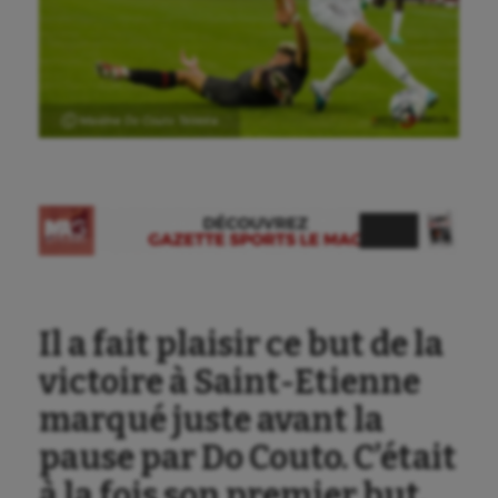
Ⓒ Maxime Do Couto Teixeira
Il a fait plaisir ce but de la
victoire à Saint-Etienne
marqué juste avant la
pause par Do Couto. C’était
à la fois son premier but,
Aéronautique