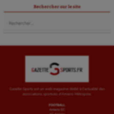
Rechercher sur le site
Voile
Rechercher :
Wakeboard
Water-polo
Gazette Sports est un web magazine dédié à l'actualité des
associations sportives d'Amiens Métropole.
FOOTBALL
Amiens SC