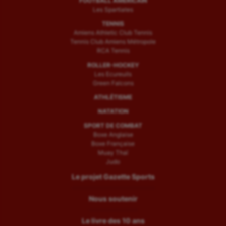
FOOTBALL AMÉRICAIN
Les Spartiates
TENNIS
Amiens Athletic Club Tennis
Tennis Club Amiens Métropole
RCA Tennis
ROLLER-HOCKEY
Les Ecureuils
Green Falcons
ATHLÉTISME
NATATION
SPORT DE COMBAT
Boxe Anglaise
Boxe Française
Muay Thaï
Judo
Le projet Gazette Sports
Nous soutenir
Le livre des 10 ans