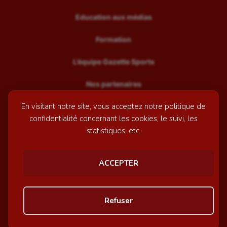
Education aux médias
Formation
L’équipe Gazette Sports
Nos partenaires
En visitant notre site, vous acceptez notre politique de
Recrutement
confidentialité concernant les cookies, le suivi, les
Mentions légales
statistiques, etc.
Contactez-nous
ACCEPTER
© GazetteSports - 2026 | Site internet réalisé par
l'agence
Refuser
Awelty
Personnaliser