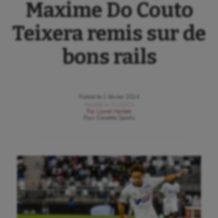
Maxime Do Couto
Teixera remis sur de
bons rails
Publié le
1 février 2024
Modifié le
01/02/24
Par
Lionel Herbet
Pour
Gazette Sports