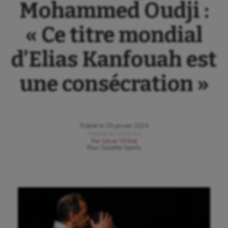
Mohammed Oudji :
« Ce titre mondial
d’Elias Kanfouah est
une consécration »
Publié le
29 janvier 2024
Modifié le
01/02/24
Par
César Willot
Pour
Gazette Sports