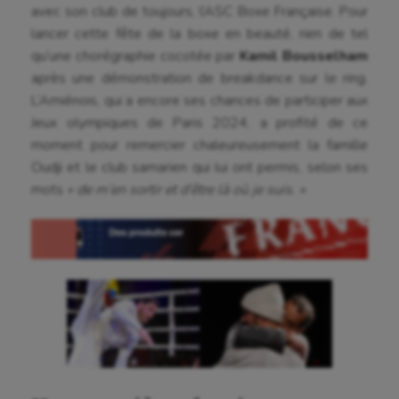
avec son club de toujours, l’ASC Boxe Française. Pour
lancer cette fête de la boxe en beauté, rien de tel
qu’une chorégraphie cocotée par
Kamil Bousselham
après une démonstration de breakdance sur le ring.
L’Amiénois, qui a encore ses chances de participer aux
Jeux olympiques de Paris 2024, a profité de ce
moment pour remercier chaleureusement la famille
Oudji et le club samarien qui lui ont permis, selon ses
mots
« de m’en sortir et d’être là où je suis. »