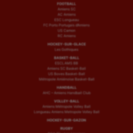
FOOTBALL
Amiens SC
AC Amiens
ESC Longueau
FC Porto Portugais d’Amiens
US Camon
RC Amiens
HOCKEY-SUR-GLACE
Les Gothiques
BASKET-BALL
ESCLAMS BB
Amiens SC Basket-Ball
US Boves Basket-Ball
Métropole Amiénoise Basket-Ball
HANDBALL
AHC – Amiens Handball Club
VOLLEY-BALL
Amiens Métropole Volley Ball
Longueau Amiens Metropole Volley Ball
HOCKEY-SUR-GAZON
RUGBY