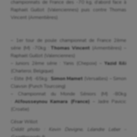
championnats de France des -70 kg, d’abord face à
Raphaël Guillot (Valenciennes) puis contre Thomas
Vincent (Armentières).
– 1er tour de poule championnat de France 2ème
série (M) -70kg :
Thomas Vincent
(Armentières) –
Raphaël Guillot (Valenciennes)
– Juniors 2ème série : Yanis (Chepoix) –
Yazid Ilili
(Charleroi, Belgique)
– Elite (M) -65kg :
Simon Mamet
(Versailles) – Simon
Claivsin (Punch Tourcoing)
– Championnat du Monde Séniors (M) -80kg
:
Alfousseynou Kamara (France)
– Jadre Pavicic
(Croatie)
César Willot
Crédit photo : Kevin Devigne, Léandre Leber –