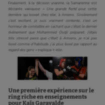
Finalement, à la décision unanime, la Samarienne est
déclarée vainqueur.
« Une grande fierté
pour cette
dernière qui boxait chez elle, à Amiens.
Sincèrement
c’est excitant, je suis vraiment contente, c’est un
honneur de combattre en sachant que c’était le dernier
événement que Mohammed Oudji préparait. J’étais
très stressé parce que c’était à Amiens, je n’ai pas
boxé comme d’habitude, j’ai plus boxé par rapport au
regard des gens »
expliqua-t-elle.
Une première expérience sur le
ring riche en enseignements
pour Kaïs Garayalde