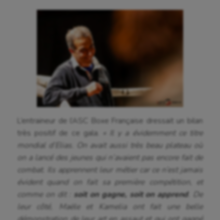
Sport-entreprise
Sport-santé
Tir
Tir à l'arc
Triathlon
Ultimate frisbee
UNSS
L’entraineur de l’ASC Boxe Française dressait un bilan
très positif de ce gala.
« Il y a évidemment ce titre
Voile
mondial d’Elias. On avait aussi très beau plateau où
Wakeboard
on a lancé des jeunes qui n’avaient pas encore fait de
combat. Ils apprennent leur métier car ce n’est jamais
Water-polo
évident quand on fait sa première compétition, et
comme on dit :
soit on gagne, soit on apprend
. De
leur côté, Maële et Kamelia ont fait une belle
démonstration de leur art en assaut et qui ont gagné