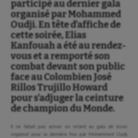
participé au dernier gala
organisé par Mohammed
Oudji. En tête d’affiche de
cette soirée, Elias
Kanfouah a été au rendez-
vous et a remporté son
combat devant son public
face au Colombien José
Rillos Trujillo Howard
pour s’adjuger la ceinture
de champion du Monde.
Il ne fallait pas arriver en retard au gala de boxe
organisé pour la dernière fois par Mohammed Oudji