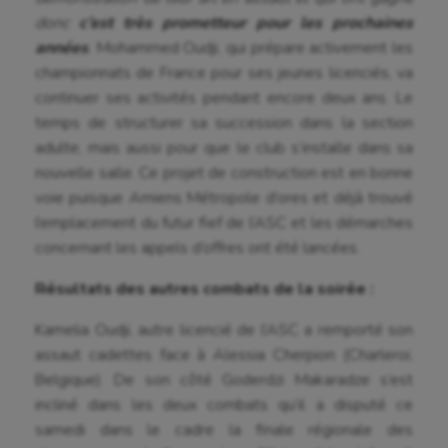
donc
c’est très prometteur pour les prochaines
années
.
Mohammed Oudji, qui prépare activement les
championnats de France pour ses jeunes licenciés, va
continuer ses activités pendant encore deux ans. Le
temps de structurer sa succession dans la section
adulte, mais aussi pour que le club s’installe dans sa
nouvelle salle. Ce projet de construction est en bonne
voie puisque Amiens Métropole d’ores et déjà trouvé
l’emplacement du futur fief de l’ASC et les démarches
concernant les appels d’offres ont été lancées.
Résultats des autres combats de la soirée :
Kamelia Oudji, autre licencié de l’ASC a remporté son
assaut cadettes face à Alessia Cherpion (Charleroi,
Belgique). De son côté Goderdzi Makaradze s’est
incliné dans les deux combats qu’il a disputé ce
samedi dans le cadre la finale régionale des