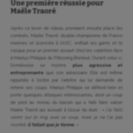
Une première réussie pour
Maële Traoré
Après ce lever de rideau, prenaient ensuite place les
combats. Maële Traoré, double championne de France
minimes et licenciée à l’ASC, enfilait les gants et le
casque pour un premier assaut chez les cadettes face
à Maelys Philippe du Fitboxing Breteuil. Durant celui-ci,
l’Amiénoise se montre
plus agressive et
entreprenante
que son adversaire. Elle est même
rappelée à l’ordre par l’arbitre qui lui demande de
retenir ses coups. Maelys Philippe se défend bien et
porte quelques attaques intéressantes, dont un coup
de pied au niveau du bassin qui a failli faire valser
Maële Traoré qui avouait à l’issue du duel :
« J’ai failli
vomir sur le ring avec ce coup, mais je ne l’ai pas
montré,
il fallait que je tienne
. »