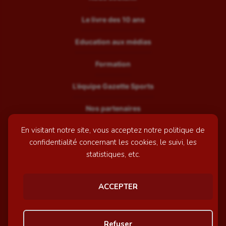
Le livre des 10 ans
Education aux médias
Formation
L’équipe Gazette Sports
Nos partenaires
En visitant notre site, vous acceptez notre politique de
Recrutement
confidentialité concernant les cookies, le suivi, les
Mentions légales
statistiques, etc.
Contactez-nous
ACCEPTER
© GazetteSports - 2026 | Site internet réalisé par
l'agence
Refuser