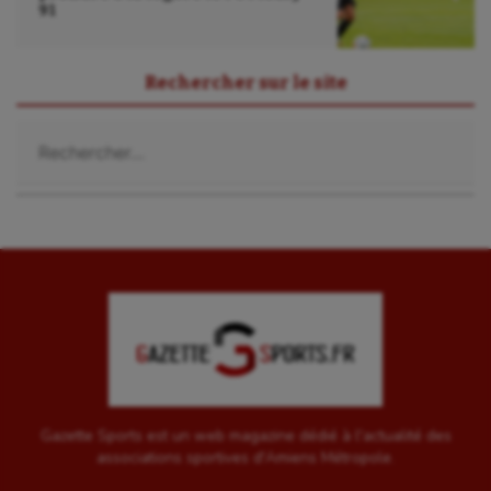
91
Rechercher sur le site
Rechercher :
Gazette Sports est un web magazine dédié à l'actualité des
associations sportives d'Amiens Métropole.