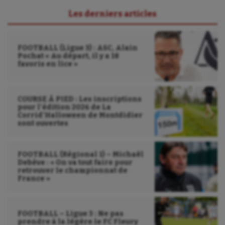
Les derniers articles
FOOTBALL (Ligue 3) : ASC, Alain
Pochat « Au départ, il y a 18
favoris en lice »
COURSE À PIED : Les inscriptions
pour l’édition 2026 de La
Corrid’Halloween de Montdidier
sont ouvertes
FOOTBALL (Régional 1) – Michaël
Debève : « On va tout faire pour
retrouver le championnat de
France »
FOOTBALL – Ligue 3 : Ne pas
prendre à la légère le FC Fleury