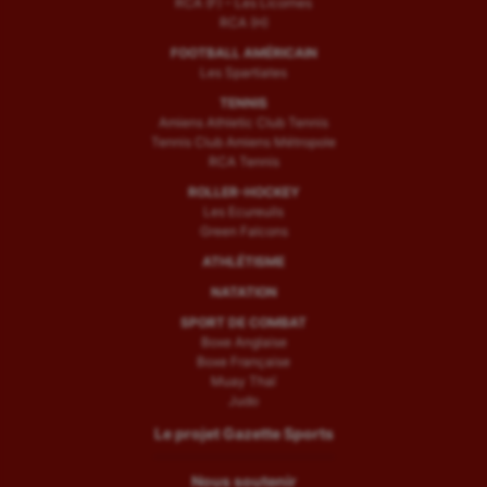
RCA (F) – Les Licornes
RCA (H)
FOOTBALL AMÉRICAIN
Les Spartiates
TENNIS
Amiens Athletic Club Tennis
Tennis Club Amiens Métropole
RCA Tennis
ROLLER-HOCKEY
Les Ecureuils
Green Falcons
ATHLÉTISME
NATATION
SPORT DE COMBAT
Boxe Anglaise
Boxe Française
Muay Thaï
Judo
Le projet Gazette Sports
Nous soutenir