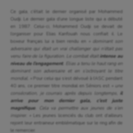
Parkour
Ce gala, c’était le dernier organisé par Mohammed
Patinage artistique
Oudji. Le dernier gala d’une longue liste qui a débuté
en 1987. Celui-ci, Mohammed Oudji se devait de
Pétanque
l’organiser pour Elias Kanfouah nous confiait il. Le
Plongée
boxeur français lui a bien rendu en
« dominant son
adversaire qui était un vrai challenger qui n’était pas
Randonnée / Marche
venu faire de la figuration. Le combat était
intense au
Roller-derby
niveau de l’engagement
. Elias a tenu le haut rang en
dominant son adversaire et en s’octroyant le titre
Sarbacane
mondial. »
Pour celui qui s’est dévoué à l’ASC pendant
40 ans, ce premier titre mondial en Séniors est
« une
Sauvetage sportif
consécration, je courrais après depuis longtemps,
il
Sport adapté
arrive pour mon dernier gala, c’est juste
magnifique
. Cela va permettre aux jeunes de s’en
Sport handicap
inspirer. »
Les jeunes licenciés du club ont d’ailleurs
Sport santé
rejoint leur entraineur emblématique sur le ring afin de
le remercier.