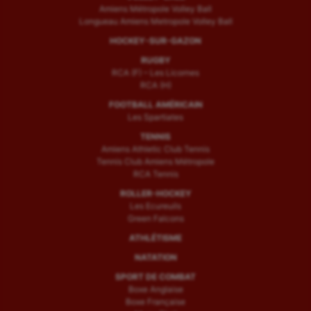
Amiens Métropole Volley Ball
Longueau Amiens Metropole Volley Ball
HOCKEY-SUR-GAZON
RUGBY
RCA (F) – Les Licornes
RCA (H)
FOOTBALL AMÉRICAIN
Les Spartiates
TENNIS
Amiens Athletic Club Tennis
Tennis Club Amiens Métropole
RCA Tennis
ROLLER-HOCKEY
Les Ecureuils
Green Falcons
ATHLÉTISME
NATATION
SPORT DE COMBAT
Boxe Anglaise
Boxe Française