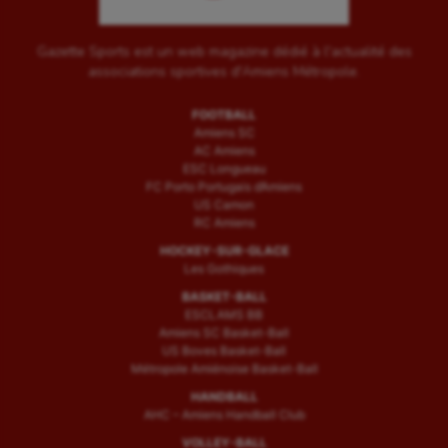
Gazette Sports est un web magazine dédié à l'actualité des
associations sportives d'Amiens Métropole.
FOOTBALL
Amiens SC
AC Amiens
ESC Longueau
FC Porto Portugais d’Amiens
US Camon
RC Amiens
HOCKEY-SUR-GLACE
Les Gothiques
BASKET-BALL
ESCLAMS BB
Amiens SC Basket-Ball
US Boves Basket-Ball
Métropole Amiénoise Basket-Ball
HANDBALL
AHC – Amiens Handball Club
VOLLEY-BALL