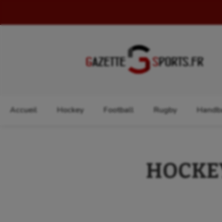
Rechercher :
Accueil
Hockey
Football
Rugby
Handba
HOCKEY