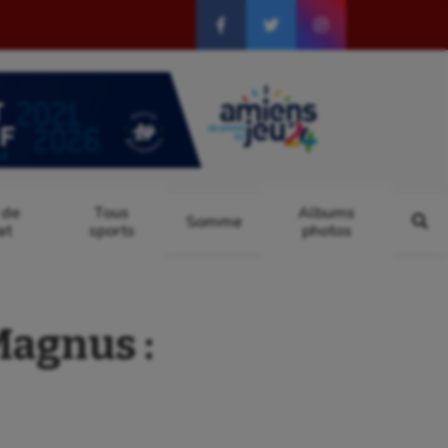
 de
Tous
Albums
Somme
at
sports
photos
agnus :