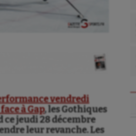
erformance vendredi
Re
 face à Gap
, les Gothiques
d ce jeudi 28 décembre
rendre leur revanche. Les