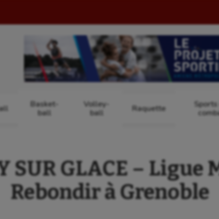
Basket-
Volley-
Sports
ll
Raquette
ball
ball
comb
 SUR GLACE – Ligue M
Rebondir à Grenoble