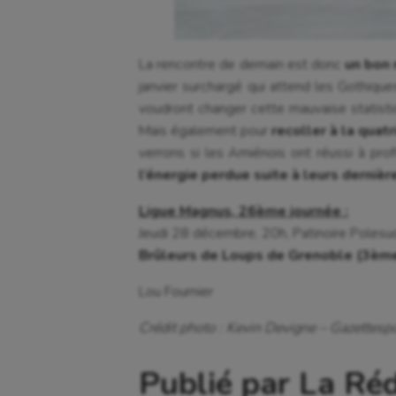
La rencontre de demain est donc
un bon 
janvier surchargé qui attend les Gothiqu
voudront changer cette mauvaise statisti
Mais également pour
recoller à la quat
verrons si les Amiénois ont réussi à pro
l’énergie perdue suite à leurs derniè
Ligue Magnus, 26ème journée :
Jeudi 28 décembre, 20h, Patinoire Polesu
Brûleurs de Loups de Grenoble (3ème
Lou Fournier
Crédit photo : Kevin Devigne – Gazettespor
Publié par La Ré