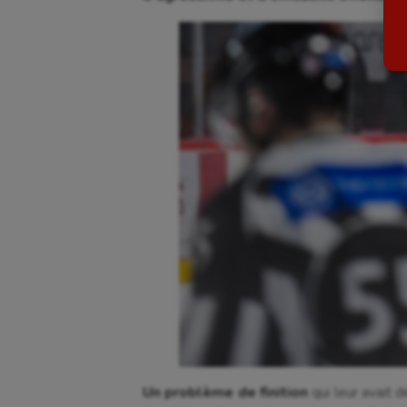
Billard
Futs
Boules lyonnaises
Golf
Canoë-kayak
Gymn
Cerf Volant
Gymn
Cheerleading
Halté
Course à pied
Hand
Crossfit
Hipp
Cyclisme
Jeux
Un problème de finition
qui leur avait d