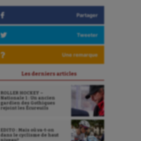
Partager
Tweeter
Une remarque
Les derniers articles
ROLLER HOCKEY –
Nationale 1 : Un ancien
gardien des Gothiques
rejoint les Écureuils
EDITO : Mais où va-t-on
dans le cyclisme de haut
niveau?