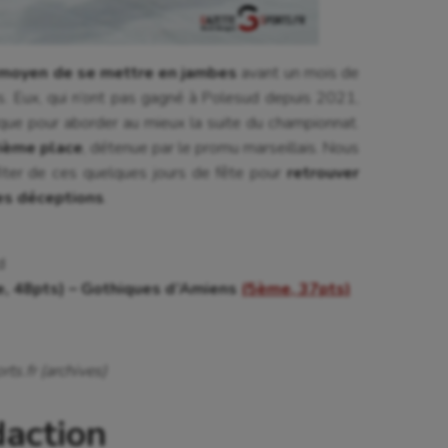
moyen de se mettre en jambes
avant un mois de
es. Eux, qui n’ont pas gagné à Polesud depuis 2021,
que pour aborder au mieux la suite du championnat.
rième place
, détenue par le promu
marseillais. Nous
fiter de ces quelques jours de fête pour
retrouver
res déceptions
.
d
, 48pts) – Gothiques d’Amiens
(5ème, 37pts)
ts.fr (archives)
daction