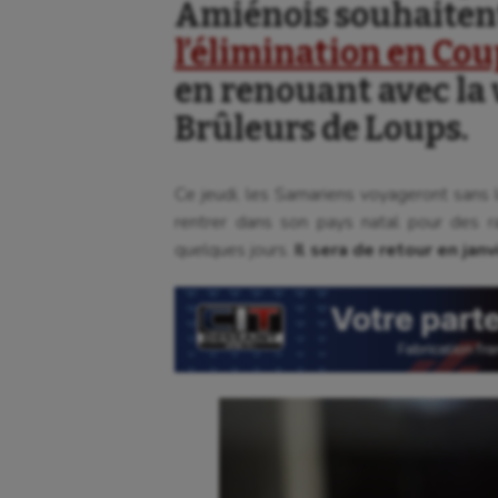
Amiénois souhaiten
l’élimination en Cou
en renouant avec la 
Brûleurs de Loups.
Ce jeudi, les Samariens voyageront sans 
rentrer dans son pays natal pour des r
quelques jours.
Il sera de retour en janv