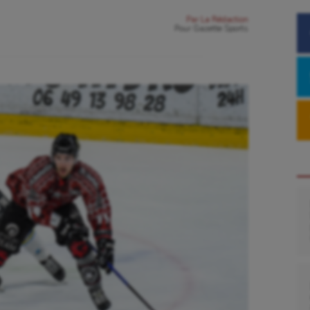
Par
La Rédaction
Pour
Gazette Sports