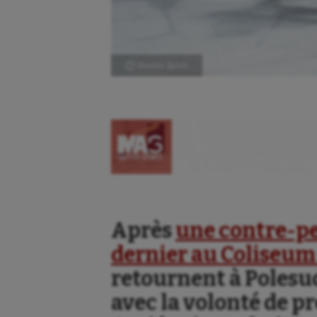
Ⓒ Gazette Sports
Après
une contre-p
dernier au Coliseum
retournent à Polesu
avec la volonté de p