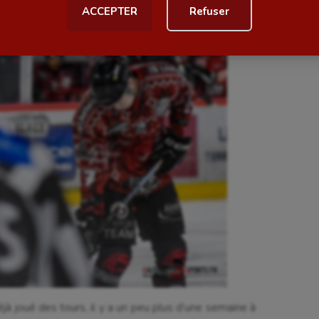
ACCEPTER
Refuser
al
Outdoor
Paddle
astique
Parkour
astique rythmique
Patinage artistique
rophilie
Pétanque
isport
Plongée
isme
Randonnée / Marche
 Olympiques et Paralympiques
Roller-derby
éjà joué des tours, il y a un peu plus d’une semaine à