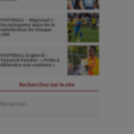
FOOTBALL – Régional 1 :
Un vainqueur mais de la
satisfaction de chaque
côté
FOOTBALL (Ligue 3) –
Yannick Pandor : « Prêts à
défendre nos couleurs »
Rechercher sur le site
chercher :