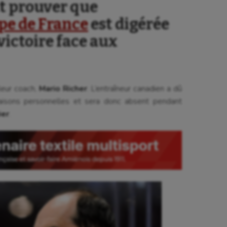
t prouver que
pe de France
est digérée
victoire face aux
leur coach,
Mario Richer
. L’entraîneur canadien a dû
aisons personnelles et sera donc absent pendant
ier
.