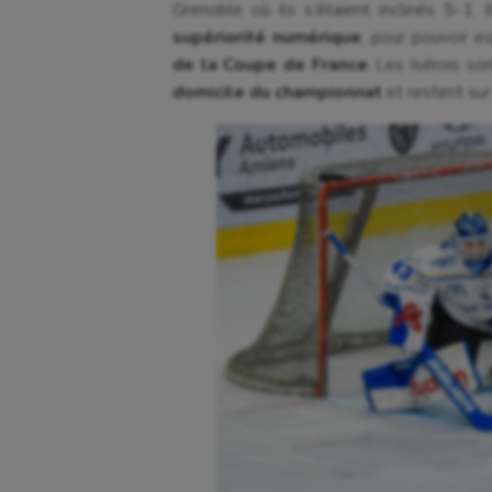
Grenoble où ils s’étaient inclinés 5-1.
supériorité numérique
, pour pouvoir e
de la Coupe de France
. Les Isérois s
domicile du championnat
et restent sur