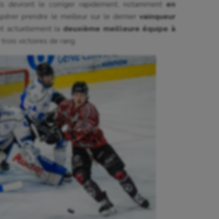
 Ils devront le corriger rapidement, notamment
en
spérer prendre le meilleur sur le dernier
vainqueur
ont actuellement la
deuxième meilleure équipe à
 trois victoires de rang.