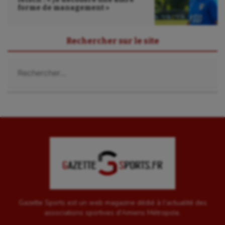
forme de management »
Rechercher sur le site
Rechercher :
Gazette Sports est un web magazine dédié à l'actualité des
associations sportives d'Amiens Métropole.