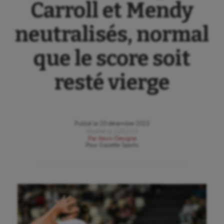
Carroll et Mendy
neutralisés, normal
que le score soit
resté vierge
Publié le
20 décembre 2023
Modifié le
20/12/23
Par
Kevin Devigne
Pour
Gazette Sports