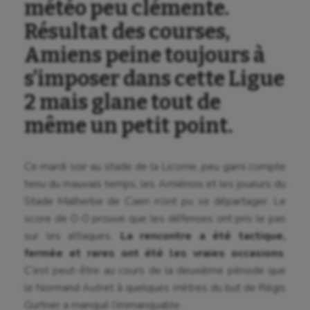
météo peu clémente.
Résultat des courses,
Amiens peine toujours à
s’imposer dans cette Ligue
2 mais glane tout de
même un petit point.
Ce mardi soir au stade de la Licorne, peu garni compte
tenu du mauvais temps, les Amiénois et les joueurs du
Stade Malherbe de Caen n’ont pu se départager. Le
score de 0-0 prouve que les défenses ont pris le pas
sur les attaques.
La rencontre a été tactique,
fermée et rares ont été les vraies occasions
.
C’est peut-être au cours de la deuxième période que
le Normand Autret à quelques mètres du but de Régis
Gurtner a manqué l’immanquable.