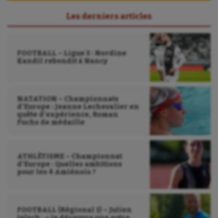
UNSS
Les derniers articles
Voile
Wakeboard
FOOTBALL – Ligue 3 : Nordine
Kandil rebondit à Nancy
Water-polo
NATATION – Championnats
d’Europe : Jeanne Lechevalier en
quête d’expérience, Roman
Fuchs de médaille
ATHLÉTISME – Championnat
d’Europe : Quelles ambitions
pour les 4 Amiénois ?
FOOTBALL (Régional 1) – Julien
Ielsch : « Je découvre une autre