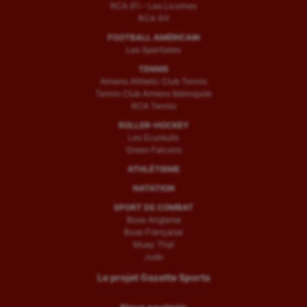
RCA (F) – Les Licornes
RCA (H)
FOOTBALL AMÉRICAIN
Les Spartiates
TENNIS
Amiens Athletic Club Tennis
Tennis Club Amiens Métropole
RCA Tennis
ROLLER-HOCKEY
Les Ecureuils
Green Falcons
ATHLÉTISME
NATATION
SPORT DE COMBAT
Boxe Anglaise
Boxe Française
Muay Thaï
Judo
Le projet Gazette Sports