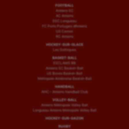
FOOTBALL
Amiens SC
AC Amiens
ESC Longueau
FC Porto Portugais d’Amiens
US Camon
RC Amiens
HOCKEY-SUR-GLACE
Les Gothiques
BASKET-BALL
ESCLAMS BB
Amiens SC Basket-Ball
US Boves Basket-Ball
Métropole Amiénoise Basket-Ball
HANDBALL
AHC – Amiens Handball Club
VOLLEY-BALL
Amiens Métropole Volley Ball
Longueau Amiens Metropole Volley Ball
HOCKEY-SUR-GAZON
RUGBY