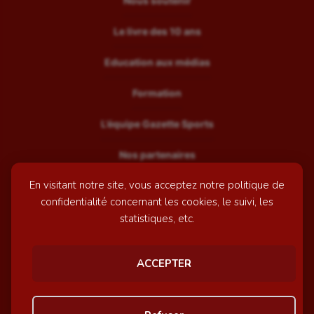
Nous soutenir
Le livre des 10 ans
Education aux médias
Formation
L’équipe Gazette Sports
Nos partenaires
En visitant notre site, vous acceptez notre politique de
Recrutement
confidentialité concernant les cookies, le suivi, les
Mentions légales
statistiques, etc.
Contactez-nous
ACCEPTER
© GazetteSports - 2026 | Site internet réalisé par
l'agence