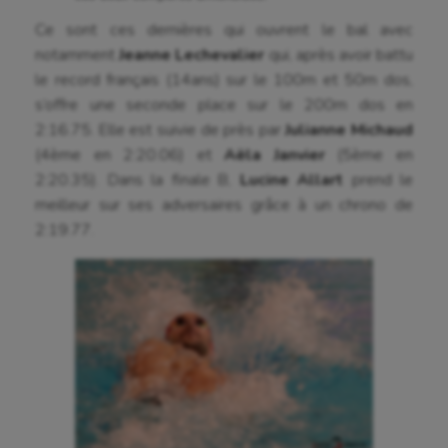
Course à pied
Ce sont ces dernières qui ouvrent le bal avec
notamment
Jeanne Lechevalier
qui, après avoir battu
Crossfit
le record français (14ans) sur le 100m et 50m dos,
Cyclisme
s’offre une seconde place sur le 200m dos en
2:16.75. Elle est suivie de près par
Julianne Michaud
Danse
(4ème en 2:20.06) et
Aëla Janvier
(5ème en
Equitation
2:20.35). Dans la finale B,
Lucine Allart
prend le
meilleur sur ses adversaires grâce à un chrono de
Escalade
2:19.77.
Escrime
Fitness
Flag football
Football américain
Futsal