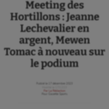
Meeting des
Hortillons : Jeanne
Lechevalier en
argent, Mewen
Tomac à nouveau sur
le podium
Publié le
17 décembre 2023
Modifié le
17/12/23
Par
La Rédaction
Pour
Gazette Sports