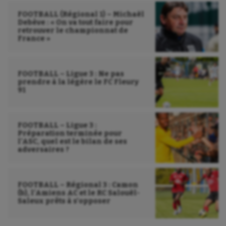
Voile
FOOTBALL (Régional 1) – Michaël
Debève : « On va tout faire pour
retrouver le championnat de
Wakeboard
France »
Water-polo
FOOTBALL – Ligue 3 : Ne pas
prendre à la légère le FC Fleury
91
FOOTBALL – Ligue 3 :
Préparation terminée pour
l’ASC, quel est le bilan de ses
adversaires ?
FOOTBALL – Régional 3 : Camon
(b), l’Amiens AC et le RC Salouël-
Saleux prêts à s’opposer