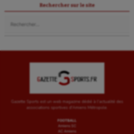
Rechercher sur le site
Rechercher :
Gazette Sports est un web magazine dédié à l'actualité des
associations sportives d'Amiens Métropole.
FOOTBALL
Amiens SC
AC Amiens