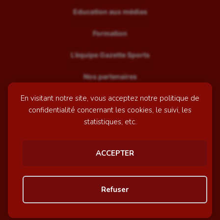
Education aux médias
Formation
L’équipe Gazette Sports
Nos partenaires
En visitant notre site, vous acceptez notre politique de
Recrutement
confidentialité concernant les cookies, le suivi, les
Mentions légales
statistiques, etc.
Contactez-nous
ACCEPTER
© GazetteSports - 2026 | Site internet réalisé par
l'agence
Refuser
Awelty
Personnaliser