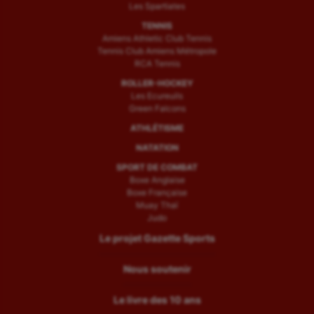
Les Spartiates
TENNIS
Amiens Athletic Club Tennis
Tennis Club Amiens Métropole
RCA Tennis
ROLLER-HOCKEY
Les Ecureuils
Green Falcons
ATHLÉTISME
NATATION
SPORT DE COMBAT
Boxe Anglaise
Boxe Française
Muay Thaï
Judo
Le projet Gazette Sports
Nous soutenir
Le livre des 10 ans