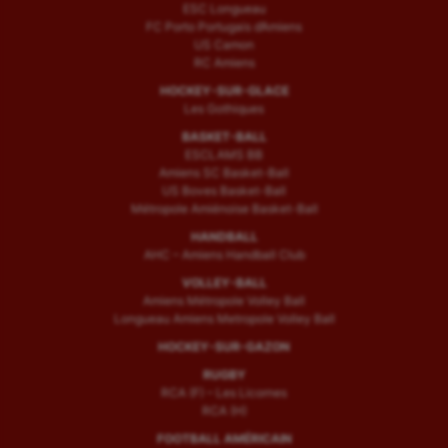
ESC Longueau
FC Porto Portugais d’Amiens
US Camon
RC Amiens
HOCKEY-SUR-GLACE
Les Gothiques
BASKET-BALL
ESCLAMS BB
Amiens SC Basket-Ball
US Boves Basket-Ball
Métropole Amiénoise Basket-Ball
HANDBALL
AHC – Amiens Handball Club
VOLLEY-BALL
Amiens Métropole Volley Ball
Longueau Amiens Metropole Volley Ball
HOCKEY-SUR-GAZON
RUGBY
RCA (F) – Les Licornes
RCA (H)
FOOTBALL AMÉRICAIN