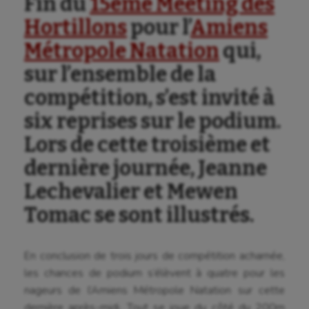
Fin du
15ème Meeting des
Hortillons
pour l’
Amiens
Métropole Natation
qui,
sur l’ensemble de la
compétition, s’est invité à
six reprises sur le podium.
Lors de cette troisième et
dernière journée, Jeanne
Lechevalier et Mewen
Tomac se sont illustrés.
En conclusion de trois jours de compétition acharnée,
les chances de podium s’élèvent à quatre pour les
nageurs de l’Amiens Métropole Natation sur cette
Aéronautique
dernière après-midi. Tout se joue du côté du 200m