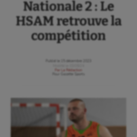
Nationale 2 : Le
HSAM retrouve la
compétition
Publié le
15 décembre 2023
Modifié le
03/09/24
Par
La Rédaction
Pour
Gazette Sports