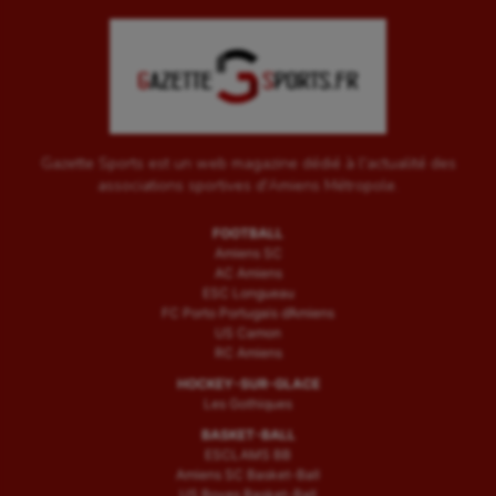
Water-polo
Gazette Sports est un web magazine dédié à l'actualité des
associations sportives d'Amiens Métropole.
FOOTBALL
Amiens SC
AC Amiens
ESC Longueau
FC Porto Portugais d’Amiens
US Camon
RC Amiens
HOCKEY-SUR-GLACE
Les Gothiques
BASKET-BALL
ESCLAMS BB
Amiens SC Basket-Ball
US Boves Basket-Ball