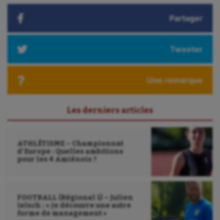
Outdoor
Partager
Paddle
Tweeter
Parkour
Patinage artistique
Une remarque
Pétanque
Les derniers articles
Plongée
Randonnée / Marche
ATHLÉTISME – Championnat
Roller-derby
d’Europe : Quelles ambitions
pour les 4 Amiénois ?
Sarbacane
Sauvetage sportif
FOOTBALL (Régional 1) – Julien
Ielsch : « Je découvre une autre
Sport adapté
forme de management »