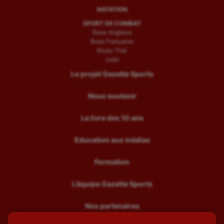
NATATION
SPORT DE COMBAT
Boxe Anglaise
Boxe Française
Muay Thaï
Judo
Le projet Gazette Sports
Nous soutenir
Le livre des 10 ans
Education aux médias
Formation
L’équipe Gazette Sports
Nos partenaires