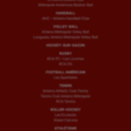
Métropole Amiénoise Basket-Ball
HANDBALL
AHC – Amiens Handball Club
VOLLEY-BALL
Amiens Métropole Volley Ball
Longueau Amiens Metropole Volley Ball
HOCKEY-SUR-GAZON
RUGBY
RCA (F) – Les Licornes
RCA (H)
FOOTBALL AMÉRICAIN
Les Spartiates
TENNIS
Amiens Athletic Club Tennis
Tennis Club Amiens Métropole
RCA Tennis
ROLLER-HOCKEY
Les Ecureuils
Green Falcons
ATHLÉTISME