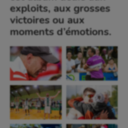
exploits, aux grosses
victoires ou aux
moments d’émotions.
Aéronautique
Athlétisme
Auto
Aviron
Balle à la main
Ballon au poing