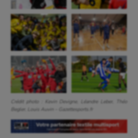
Jeux Olympiques et Paralympiques
Kayak-polo
Korfbal
Longue paume
Moto
Natation
Natation artistique
Omnisports
Crédit photo : Kevin Devigne, Léandre Leber, Théo
Begler, Louis Auvin – Gazettesports.fr
Outdoor
Paddle
Parkour