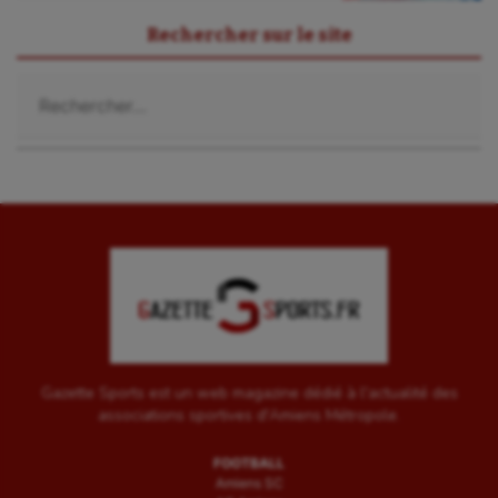
Rechercher sur le site
Rechercher :
Gazette Sports est un web magazine dédié à l'actualité des
associations sportives d'Amiens Métropole.
FOOTBALL
Amiens SC