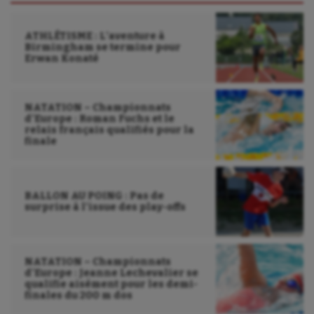
Sport-santé
ATHLÉTISME : L’aventure à
Tir
Birmingham se termine pour
Erwan Konaté
Tir à l'arc
Triathlon
NATATION – Championnats
d’Europe : Roman Fuchs et le
Ultimate frisbee
relais français qualifiés pour la
finale
UNSS
Voile
BALLON AU POING : Pas de
surprise à l’issue des play-offs
Wakeboard
Water-polo
NATATION – Championnats
d’Europe : Jeanne Lechevalier se
qualifie aisément pour les demi-
finales du 200 m dos