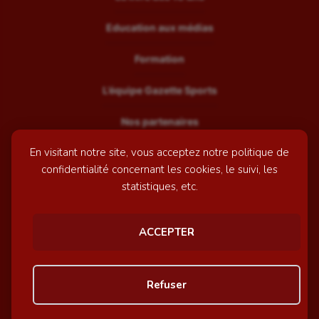
Education aux médias
Formation
L’équipe Gazette Sports
Nos partenaires
En visitant notre site, vous acceptez notre politique de
Recrutement
confidentialité concernant les cookies, le suivi, les
Mentions légales
statistiques, etc.
Contactez-nous
ACCEPTER
© GazetteSports - 2026 | Site internet réalisé par
l'agence
Refuser
Awelty
Personnaliser