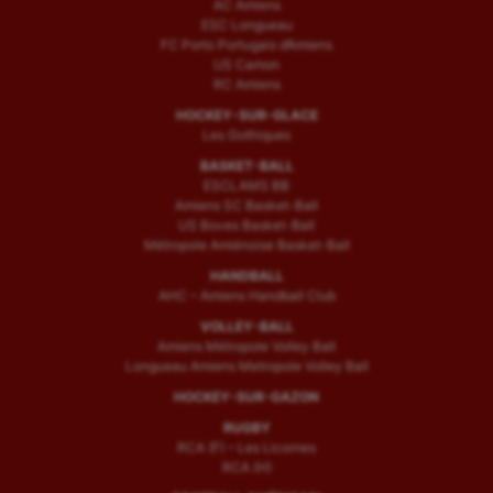
AC Amiens
ESC Longueau
FC Porto Portugais d’Amiens
US Camon
RC Amiens
HOCKEY-SUR-GLACE
Les Gothiques
BASKET-BALL
ESCLAMS BB
Amiens SC Basket-Ball
US Boves Basket-Ball
Métropole Amiénoise Basket-Ball
HANDBALL
AHC – Amiens Handball Club
VOLLEY-BALL
Amiens Métropole Volley Ball
Longueau Amiens Metropole Volley Ball
HOCKEY-SUR-GAZON
RUGBY
RCA (F) – Les Licornes
RCA (H)