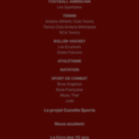
FOOTBALL AMÉRICAIN
Les Spartiates
TENNIS
Amiens Athletic Club Tennis
Tennis Club Amiens Métropole
RCA Tennis
ROLLER-HOCKEY
Les Ecureuils
Green Falcons
ATHLÉTISME
NATATION
SPORT DE COMBAT
Boxe Anglaise
Boxe Française
Muay Thaï
Judo
Le projet Gazette Sports
Nous soutenir
Le livre des 10 ans