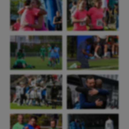
Baseball
Billard
Boules lyonnaises
Canoë-kayak
Cerf Volant
Cheerleading
Course à pied
Crossfit
Cyclisme
Danse
Equitation