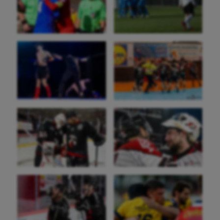
Escalade
Escrime
Fitness
Flag football
Football américain
Futsal
Golf
Gymnastique
Gymnastique rythmique
Haltérophilie
Handisport
Hippisme