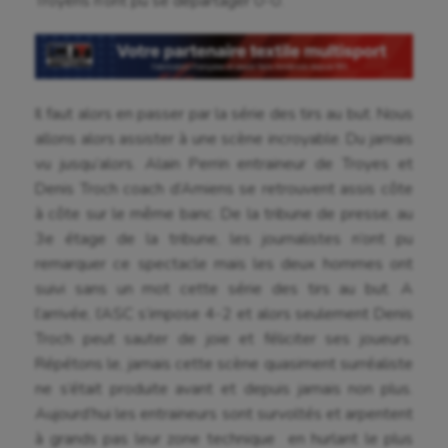
Troyens n’ont pu se départager 0-0.
Cheerleading
Course à pied
Crossfit
Il faut alors en passer par la série des tirs au but. Nous
allons alors assister à une scène incroyable. Du jamais
Cyclisme
vu jusqu’alors. Alain Perrin entraineur de Troyes et
Denis Troch coach d’Amiens se retrouvent assis côte
Danse
à côte sur le même banc. De la tribune de presse, au
Equitation
3e étage de la tribune, les journalistes n’ont pu
remarquer ce spectacle mais les deux hommes ont
Escalade
suivi sans un mot cette série des tirs au but. A
Escrime
l’arrivée, l’ASC s’impose 4-2 et alors seulement Denis
Troch peut sauter de joie et féliciter ses joueurs.
Fitness
Répétons le, jamais cette scène quasiment surréaliste
ne s’était produite avant et depuis jamais non plus.
Flag football
Aujourd’hui les entraineurs sont survoltés et arpentent
Football américain
à grands pas leur zone technique en hurlant le plus