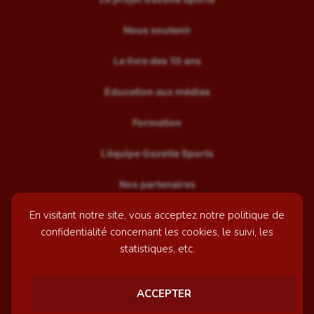
Nous soutenir
Le livre des 10 ans
Education aux médias
Formation
L’équipe Gazette Sports
Nos partenaires
En visitant notre site, vous acceptez notre politique de
Recrutement
confidentialité concernant les cookies, le suivi, les
Mentions légales
statistiques, etc.
Contactez-nous
ACCEPTER