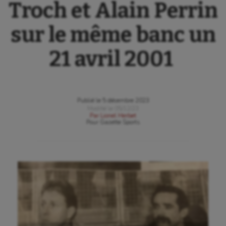
Troch et Alain Perrin
sur le même banc un
21 avril 2001
Publié le
5 décembre 2023
Modifié le
05/12/23
Par
Lionel Herbet
Pour
Gazette Sports