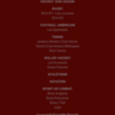
HOCKEY-SUR-GAZON
RUGBY
RCA (F) – Les Licornes
RCA (H)
FOOTBALL AMÉRICAIN
Les Spartiates
TENNIS
Amiens Athletic Club Tennis
Tennis Club Amiens Métropole
RCA Tennis
ROLLER-HOCKEY
Les Ecureuils
Green Falcons
ATHLÉTISME
NATATION
SPORT DE COMBAT
Boxe Anglaise
Boxe Française
Muay Thaï
Judo
Le projet Gazette Sports