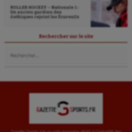
Ultimate frisbee
ROLLER HOCKEY – Nationale 1 :
UNSS
Un ancien gardien des
Gothiques rejoint les Écureuils
Voile
Wakeboard
Rechercher sur le site
Water-polo
Rechercher :
Gazette Sports est un web magazine dédié à l'actualité des