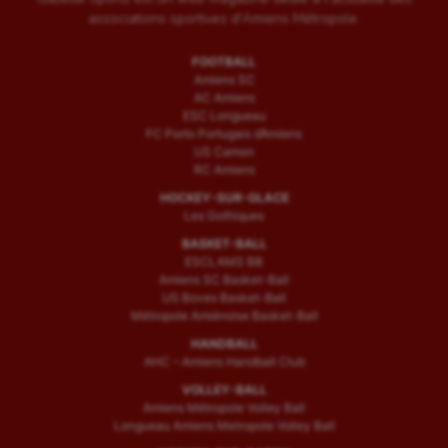
associations sportives d'Amiens Métropole.
FOOTBALL
Amiens SC
AC Amiens
ESC Longueau
FC Porto Portugais d’Amiens
US Camon
RC Amiens
HOCKEY-SUR-GLACE
Les Gothiques
BASKET-BALL
ESCLAMS BB
Amiens SC Basket-Ball
US Boves Basket-Ball
Métropole Amiénoise Basket-Ball
HANDBALL
AHC – Amiens Handball Club
VOLLEY-BALL
Amiens Métropole Volley Ball
Longueau Amiens Metropole Volley Ball