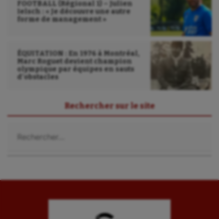
Triathlon
FOOTBALL (Régional 1) – Julien
Ielsch : « Je découvre une autre
forme de management »
Ultimate frisbee
UNSS
ÉQUITATION : En 1976 à Montréal,
Voile
Marc Roguet devient champion
olympique par équipes en sauts
d’obstacles
Wakeboard
Water-polo
Rechercher sur le site
Rechercher :