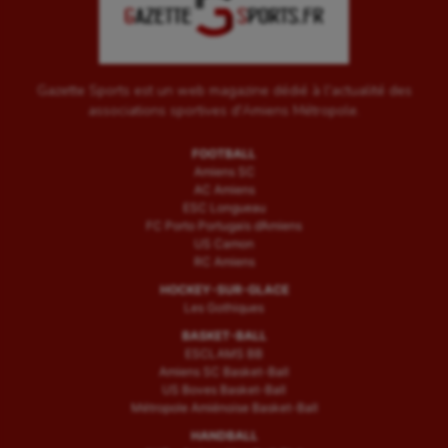
Gazette Sports est un web magazine dédié à l'actualité des
associations sportives d'Amiens Métropole.
FOOTBALL
Amiens SC
AC Amiens
ESC Longueau
FC Porto Portugais d’Amiens
US Camon
RC Amiens
HOCKEY-SUR-GLACE
Les Gothiques
BASKET-BALL
ESCLAMS BB
Amiens SC Basket-Ball
US Boves Basket-Ball
Métropole Amiénoise Basket-Ball
HANDBALL