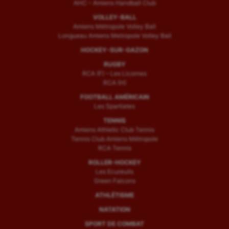
AHC – Amiens Handball Club
VOLLEY-BALL
Amiens Métropole Volley Ball
Longueau Amiens Metropole Volley Ball
HOCKEY-SUR-GAZON
RUGBY
RCA (F) – Les Licornes
RCA (H)
FOOTBALL AMÉRICAIN
Les Spartiates
TENNIS
Amiens Athletic Club Tennis
Tennis Club Amiens Métropole
RCA Tennis
ROLLER-HOCKEY
Les Ecureuils
Green Falcons
ATHLÉTISME
NATATION
SPORT DE COMBAT