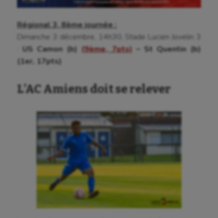
Cerf Volant
Régional 3, 8ème journée :
Dimanche 3 décembre, 14h30, Stade Lucien Jovelin 3
Cheerleading
:
US Camon (b)
(9ème, 7pts)
– St Quentin (b)
Course à pied
(1er, 17pts)
Crossfit
L’AC Amiens doit se relever
Cyclisme
Danse
Equitation
Escalade
Escrime
Fitness
Flag football