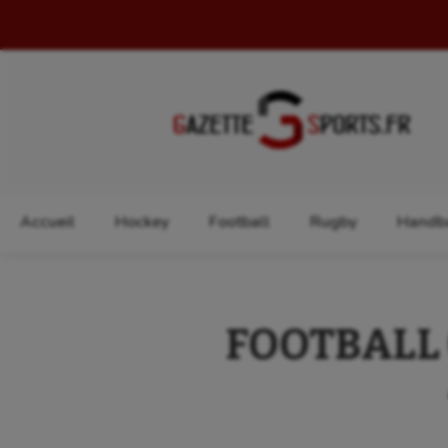
Rechercher :
Accueil
Hockey
Football
Rugby
Handba
FOOTBALL (R