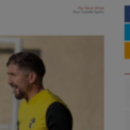
Par
César Willot
Pour
Gazette Sports