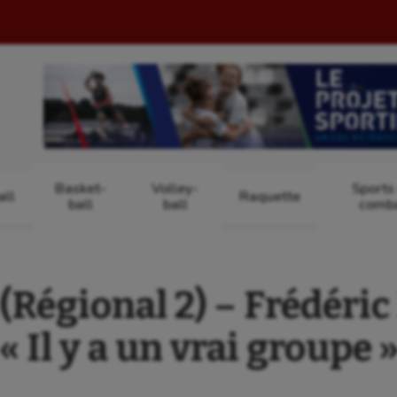
Basket-
Volley-
Sports
ll
Raquette
ball
ball
comb
égional 2) – Frédéric 
« Il y a un vrai groupe 