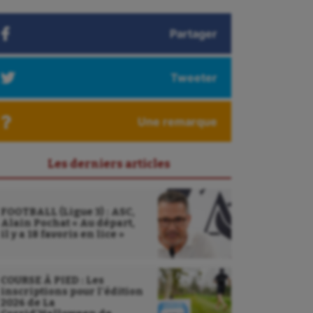
Partager
Tweeter
Une remarque
Les derniers articles
FOOTBALL (Ligue 3) : ASC,
Alain Pochat « Au départ,
il y a 18 favoris en lice »
COURSE À PIED : Les
inscriptions pour l’édition
2026 de La