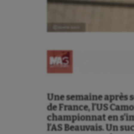
Ⓒ Gazette Sports
Une semaine après s
de France, l’US Camo
championnat en s’im
l’AS Beauvais. Un su