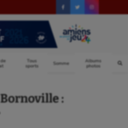
 de
Tous
Albums
Somme
at
sports
photos
Bornoville :
»