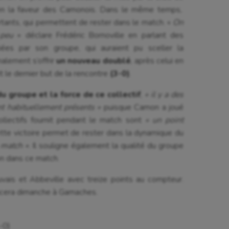
en la faveur des Camonois. Dans le même temps,
rophilie
Pétanque
rtants, qui permettent de rester dans le match. «
On
isport
Plongée
 peu
» déclare Frédéric Bornoville en parlant des
iées par son groupe, qui auraient pu sceller la
isme
Randonnée / Marche
nalement s’offrir
un nouveau doublé
, après celui en
 Olympiques et Paralympiques
Roller-derby
 le dernier but de la rencontre
(3-0)
.
du groupe et la force de ce collectif
,
« il y a des
t habituellement présents »
puisque Camon a joué
ollectifs fournit pendant le match sont
« un point
ette victoire permet de rester dans la dynamique du
 match »
. Il souligne également la qualité du groupe
on dans ce match.
ais et Abbeville avec treize points au compteur.
acera dimanche à Gamaches.
-0)