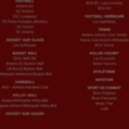
FOOTBALL
RCA (F) – Les Licornes
Amiens SC
RCA (H)
AC Amiens
ESC Longueau
FOOTBALL AMÉRICAIN
FC Porto Portugais d’Amiens
Les Spartiates
US Camon
TENNIS
RC Amiens
Amiens Athletic Club Tennis
HOCKEY-SUR-GLACE
Tennis Club Amiens Métropole
Les Gothiques
RCA Tennis
BASKET-BALL
ROLLER-HOCKEY
ESCLAMS BB
Les Ecureuils
Amiens SC Basket-Ball
Green Falcons
US Boves Basket-Ball
ATHLÉTISME
étropole Amiénoise Basket-Ball
NATATION
HANDBALL
AHC – Amiens Handball Club
SPORT DE COMBAT
Boxe Anglaise
VOLLEY-BALL
Boxe Française
Amiens Métropole Volley Ball
Muay Thaï
ueau Amiens Metropole Volley Ball
Judo
HOCKEY-SUR-GAZON