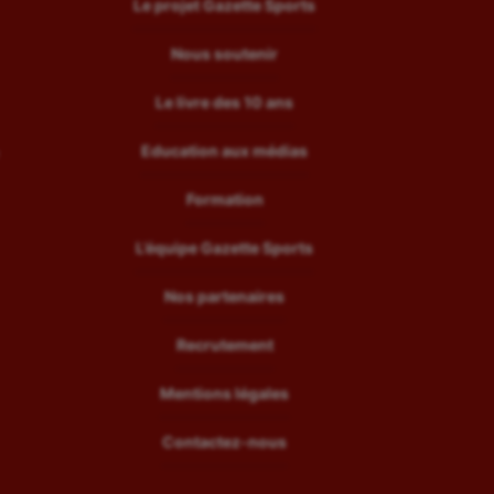
Le projet Gazette Sports
Nous soutenir
Le livre des 10 ans
Education aux médias
Formation
L’équipe Gazette Sports
Nos partenaires
Recrutement
Mentions légales
Contactez-nous