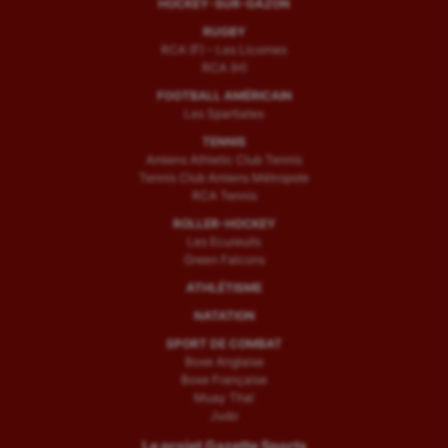
HOCKEY-SUR-GAZON
RUGBY
RCA (F) – Les Licornes
RCA (H)
FOOTBALL AMÉRICAIN
Les Spartiates
TENNIS
Amiens Athletic Club Tennis
Tennis Club Amiens Métropole
RCA Tennis
ROLLER-HOCKEY
Les Ecureuils
Green Falcons
ATHLÉTISME
NATATION
SPORT DE COMBAT
Boxe Anglaise
Boxe Française
Muay Thaï
Judo
Le projet Gazette Sports