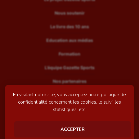
Nous soutenir
Le livre des 10 ans
Education aux médias
Formation
L’équipe Gazette Sports
Nos partenaires
En visitant notre site, vous acceptez notre politique de
Recrutement
confidentialité concernant les cookies, le suivi, les
Mentions légales
statistiques, etc.
Contactez-nous
ACCEPTER