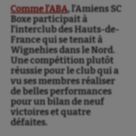
Comme l’ABA
, l’Amiens SC
Aéronautique
Boxe participait à
Athlétisme
l’interclub des Hauts-de-
Auto
France qui se tenait à
Wignehies dans le Nord.
Aviron
Une compétition plutôt
Balle à la main
réussie pour le club qui a
Ballon au poing
vu ses membres réaliser
Baseball
de belles performances
Billard
pour un bilan de neuf
Boules lyonnaises
victoires et quatre
défaites.
Canoë-kayak
Cerf Volant