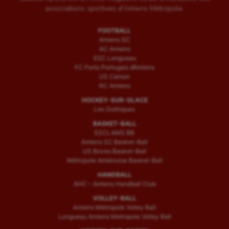
associations sportives d'Amiens Métropole.
FOOTBALL
Amiens SC
AC Amiens
ESC Longueau
FC Porto Portugais d’Amiens
US Camon
RC Amiens
HOCKEY-SUR-GLACE
Les Gothiques
BASKET-BALL
ESCLAMS BB
Amiens SC Basket-Ball
US Boves Basket-Ball
Métropole Amiénoise Basket-Ball
HANDBALL
AHC – Amiens Handball Club
VOLLEY-BALL
Amiens Métropole Volley Ball
Longueau Amiens Metropole Volley Ball