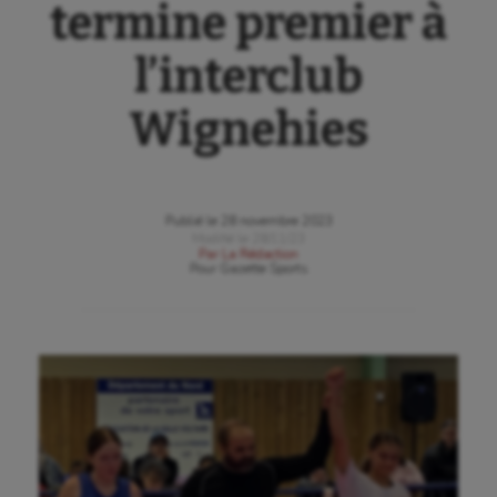
termine premier à
l’interclub
Wignehies
Publié le
28 novembre 2023
Modifié le
28/11/23
Par
La Rédaction
Pour
Gazette Sports