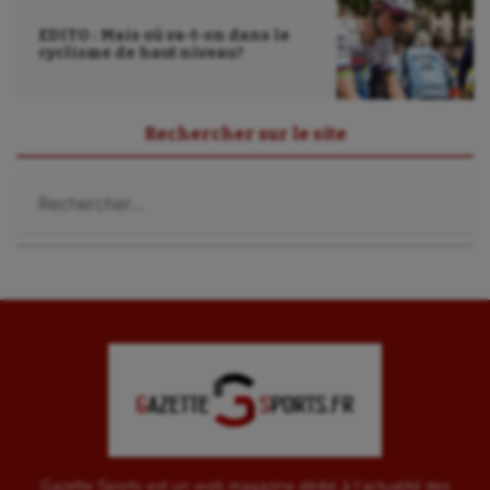
Ultimate frisbee
EDITO : Mais où va-t-on dans le
UNSS
cyclisme de haut niveau?
Voile
Wakeboard
Rechercher sur le site
Water-polo
Rechercher :
Gazette Sports est un web magazine dédié à l'actualité des