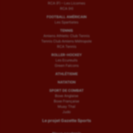
RCA (F) – Les Licornes
RCA (H)
FOOTBALL AMÉRICAIN
Les Spartiates
TENNIS
Amiens Athletic Club Tennis
Tennis Club Amiens Métropole
RCA Tennis
ROLLER-HOCKEY
Les Ecureuils
Green Falcons
ATHLÉTISME
NATATION
SPORT DE COMBAT
Boxe Anglaise
Boxe Française
Muay Thaï
Judo
Le projet Gazette Sports