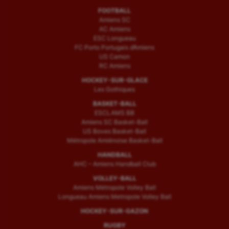
FOOTBALL
Amiens SC
AC Amiens
ESC Longueau
FC Porto Portugais d’Amiens
US Camon
RC Amiens
HOCKEY-SUR-GLACE
Les Gothiques
BASKET-BALL
ESCLAMS BB
Amiens SC Basket-Ball
US Boves Basket-Ball
Métropole Amiénoise Basket-Ball
HANDBALL
AHC – Amiens Handball Club
VOLLEY-BALL
Amiens Métropole Volley Ball
Longueau Amiens Metropole Volley Ball
HOCKEY-SUR-GAZON
RUGBY