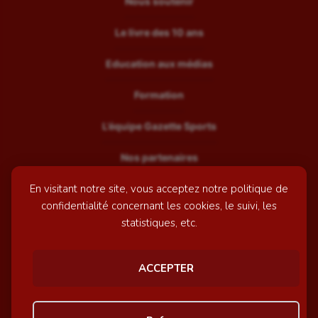
Nous soutenir
Le livre des 10 ans
Education aux médias
Formation
L’équipe Gazette Sports
Nos partenaires
En visitant notre site, vous acceptez notre politique de
Recrutement
confidentialité concernant les cookies, le suivi, les
Mentions légales
statistiques, etc.
Contactez-nous
ACCEPTER
© GazetteSports - 2026 | Site internet réalisé par
l'agence