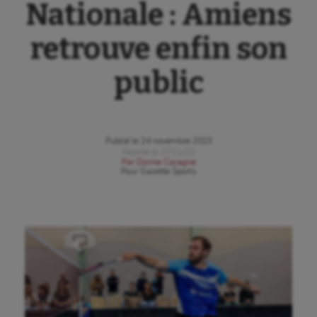
Nationale : Amiens
retrouve enfin son
public
Publié le
24 novembre 2023
Modifié le
27/11/23
Par
Dorine Cocagne
Pour
Gazette Sports