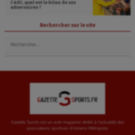
Sport-entreprise
l’ASC, quel est le bilan de ses
adversaires ?
Sport-santé
Rechercher sur le site
Tir
Tir à l'arc
Rechercher :
Triathlon
Ultimate frisbee
UNSS
Voile
Wakeboard
Water-polo
Gazette Sports est un web magazine dédié à l'actualité des
associations sportives d'Amiens Métropole.