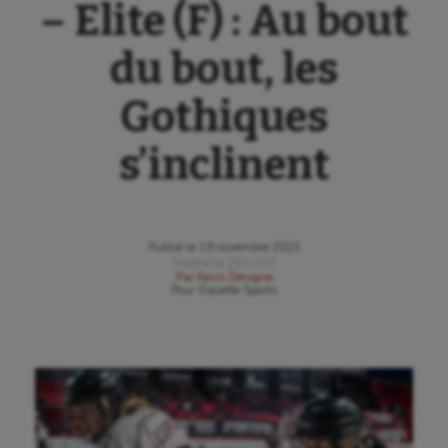
– Elite (F) : Au bout
du bout, les
Gothiques
s’inclinent
Publié le
19 novembre 2023
Modifié le
20/11/23
Par
Kevin Devigne
Pour
Gazette Sports