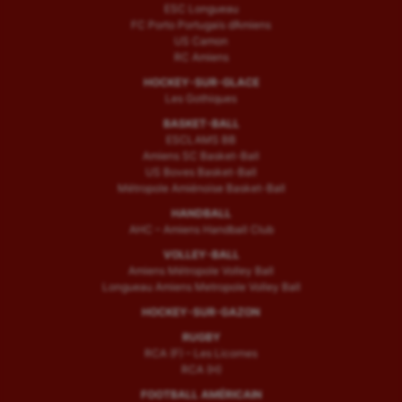
ESC Longueau
FC Porto Portugais d’Amiens
US Camon
RC Amiens
HOCKEY-SUR-GLACE
Les Gothiques
BASKET-BALL
ESCLAMS BB
Amiens SC Basket-Ball
US Boves Basket-Ball
Métropole Amiénoise Basket-Ball
HANDBALL
AHC – Amiens Handball Club
VOLLEY-BALL
Amiens Métropole Volley Ball
Longueau Amiens Metropole Volley Ball
HOCKEY-SUR-GAZON
RUGBY
RCA (F) – Les Licornes
RCA (H)
FOOTBALL AMÉRICAIN