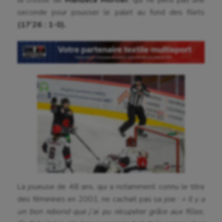
seconde pour pousser le palet au fond des filets
(17’26 : 1-0).
La joueuse de 48 ans, qui a notamment connu le titre
des féminines en 2001, ne cachait pas sa joie :
« Il y a
un bon rebond que j’ai pu récupérer grâce aux filles.
Aéronautique