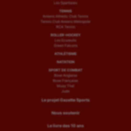
Les Spartiates
TENNIS
Amiens Athletic Club Tennis
Tennis Club Amiens Métropole
RCA Tennis
ROLLER-HOCKEY
Les Ecureuils
Green Falcons
ATHLÉTISME
NATATION
SPORT DE COMBAT
Boxe Anglaise
Boxe Française
Muay Thaï
Judo
Le projet Gazette Sports
Nous soutenir
Le livre des 10 ans