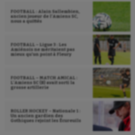
FOOTBALL : Alain Sallembien,
ancien joueur de l’Amiens SC,
nous a quittés
FOOTBALL – Ligue 3 : Les
Amiénois ne méritaient pas
mieux qu’un point à Fleury
FOOTBALL – MATCH AMICAL :
L’Amiens SC (B) avait sorti la
grosse artillerie
ROLLER HOCKEY – Nationale 1 :
Un ancien gardien des
Gothiques rejoint les Écureuils