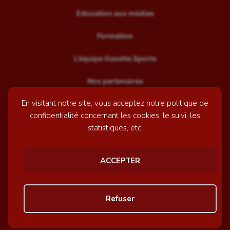
Education aux médias
Formation
L’équipe Gazette Sports
Nos partenaires
En visitant notre site, vous acceptez notre politique de
Recrutement
confidentialité concernant les cookies, le suivi, les
Mentions légales
statistiques, etc.
Contactez-nous
ACCEPTER
© GazetteSports - 2026 | Site internet réalisé par
l'agence
Refuser
Awelty
Personnaliser