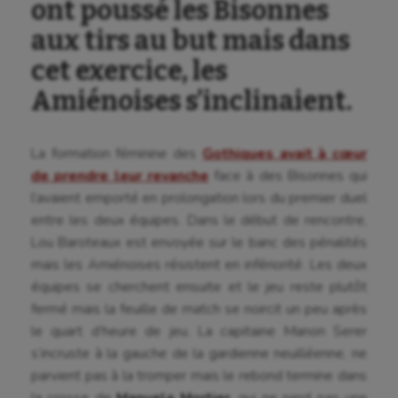
ont poussé les Bisonnes
aux tirs au but mais dans
cet exercice, les
Amiénoises s’inclinaient.
La formation féminine des
Gothiques avait à cœur
de prendre leur revanche
face à des Bisonnes qui
l’avaient emporté en prolongation lors du premier duel
entre les deux équipes. Dans le début de rencontre,
Lou Baroteaux est envoyée sur le banc des pénalités
mais les Amiénoises résistent en infériorité. Les deux
équipes se cherchent ensuite et le jeu reste plutôt
fermé mais la feuille de match se noircit un peu après
le quart d’heure de jeu. La capitaine Manon Serer
s’incruste à la gauche de la gardienne neuilléenne, ne
parvient pas à la tromper mais le rebond termine dans
la crosse de
Manuela Mortier
, qui ne perd pas une