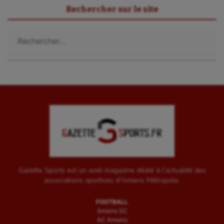
Rechercher sur le site
Rechercher :
Gazette Sports est un web magazine dédié à l'actualité des
associations sportives d'Amiens Métropole.
FOOTBALL
Amiens SC
AC Amiens