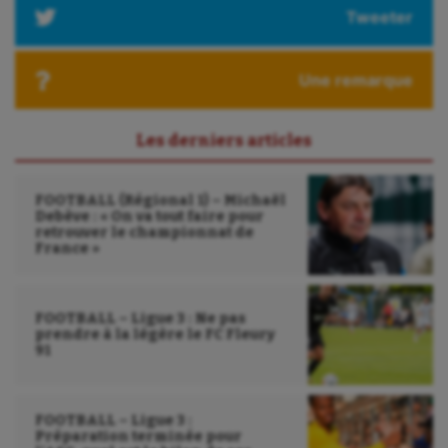
Tweeter
Une remarque
Les derniers articles
FOOTBALL (Régional 1) – Michaël
Debève : « On va tout faire pour
retrouver le championnat de
France »
FOOTBALL – Ligue 3 : Ne pas
prendre à la légère le FC Fleury
91
FOOTBALL – Ligue 3 :
Préparation terminée pour