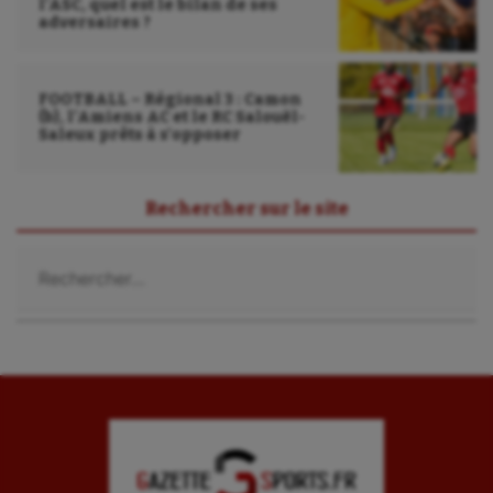
l’ASC, quel est le bilan de ses
adversaires ?
FOOTBALL – Régional 3 : Camon
(b), l’Amiens AC et le RC Salouël-
Saleux prêts à s’opposer
Rechercher sur le site
Rechercher :