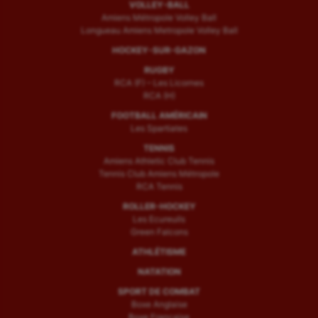
VOLLEY-BALL
Amiens Métropole Volley Ball
Longueau Amiens Metropole Volley Ball
HOCKEY-SUR-GAZON
RUGBY
RCA (F) – Les Licornes
RCA (H)
FOOTBALL AMÉRICAIN
Les Spartiates
TENNIS
Amiens Athletic Club Tennis
Tennis Club Amiens Métropole
RCA Tennis
ROLLER-HOCKEY
Les Ecureuils
Green Falcons
ATHLÉTISME
NATATION
SPORT DE COMBAT
Boxe Anglaise
Boxe Française