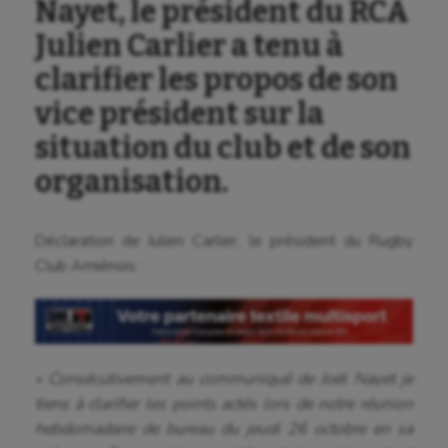
Nayet, le président du RCA
Julien Carlier a tenu à
clarifier les propos de son
vice président sur la
situation du club et de son
organisation.
Déclaration de Julien Carlier, le président du Rugby
Club Amiénois :
« Consécutivement au communiqué de Joël Nayet je
tiens à clarifier les points actés lors de notre réunion
hebdomadaire de bureau du jeudi 26 octobre en sa