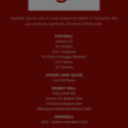
Gazette Sports est un web magazine dédié à l'actualité des
associations sportives d'Amiens Métropole.
FOOTBALL
Amiens SC
AC Amiens
ESC Longueau
FC Porto Portugais d’Amiens
US Camon
RC Amiens
HOCKEY-SUR-GLACE
Les Gothiques
BASKET-BALL
ESCLAMS BB
Amiens SC Basket-Ball
US Boves Basket-Ball
Métropole Amiénoise Basket-Ball
HANDBALL
AHC – Amiens Handball Club