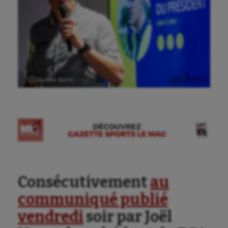
Ⓒ Gazette Sports
Consécutivement
au
communiqué publié
vendredi
soir par Joël