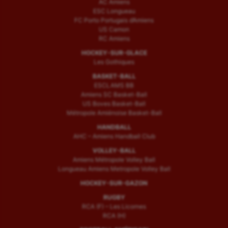
AC Amiens
ESC Longueau
FC Porto Portugais d’Amiens
US Camon
RC Amiens
HOCKEY-SUR-GLACE
Les Gothiques
BASKET-BALL
ESCLAMS BB
Amiens SC Basket-Ball
US Boves Basket-Ball
Métropole Amiénoise Basket-Ball
HANDBALL
AHC – Amiens Handball Club
VOLLEY-BALL
Amiens Métropole Volley Ball
Longueau Amiens Metropole Volley Ball
HOCKEY-SUR-GAZON
RUGBY
RCA (F) – Les Licornes
RCA (H)