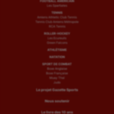
FOOTBALL AMÉRICAIN
Les Spartiates
TENNIS
Amiens Athletic Club Tennis
Tennis Club Amiens Métropole
RCA Tennis
ROLLER-HOCKEY
Les Ecureuils
Green Falcons
ATHLÉTISME
NATATION
SPORT DE COMBAT
Boxe Anglaise
Boxe Française
Muay Thaï
Judo
Le projet Gazette Sports
Nous soutenir
Le livre des 10 ans