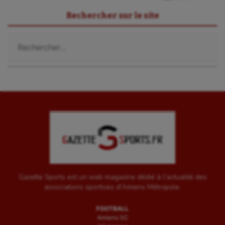
Rechercher sur le site
Rechercher :
Gazette Sports est un web magazine dédié à l'actualité des
associations sportives d'Amiens Métropole.
FOOTBALL
Amiens SC