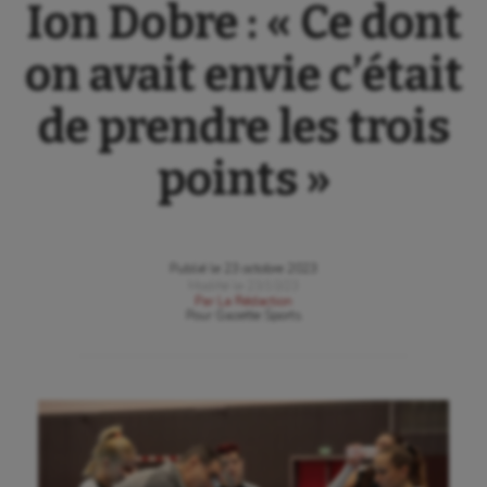
Ion Dobre : « Ce dont
on avait envie c’était
de prendre les trois
points »
Publié le
23 octobre 2023
Modifié le
23/10/23
Par
La Rédaction
Pour
Gazette Sports