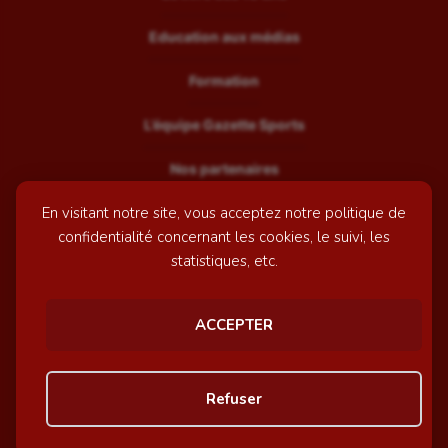
Education aux médias
Formation
L’équipe Gazette Sports
Nos partenaires
En visitant notre site, vous acceptez notre politique de
Recrutement
confidentialité concernant les cookies, le suivi, les
Mentions légales
statistiques, etc.
Contactez-nous
ACCEPTER
© GazetteSports - 2026 | Site internet réalisé par
l'agence
Refuser
Awelty
Personnaliser