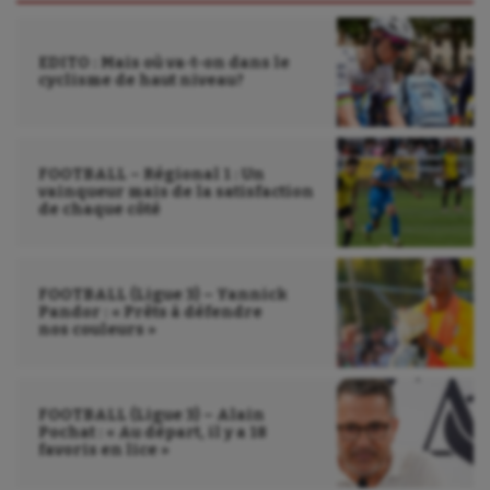
Voile
EDITO : Mais où va-t-on dans le
Wakeboard
cyclisme de haut niveau?
Water-polo
FOOTBALL – Régional 1 : Un
vainqueur mais de la satisfaction
de chaque côté
FOOTBALL (Ligue 3) – Yannick
Pandor : « Prêts à défendre
nos couleurs »
FOOTBALL (Ligue 3) – Alain
Pochat : « Au départ, il y a 18
favoris en lice »