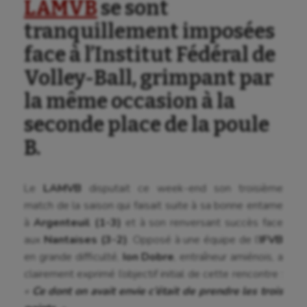
LAMVB
se sont
tranquillement imposées
face à l’Institut Fédéral de
Volley-Ball, grimpant par
la même occasion à la
seconde place de la poule
B.
Le
LAMVB
disputait ce week-end son troisième
match de la saison qui faisait suite à sa bonne entame
à
Argenteuil (1-3)
et à son renversant succès face
aux
Nantaises (3-2)
. Opposé à une équipe de l’
IFVB
en grande difficulté,
Ion Dobre
, entraîneur amiénois, a
clairement exprimé l’objectif initial de cette rencontre :
«
Ce dont on avait envie c’était de prendre les trois
Aéronautique