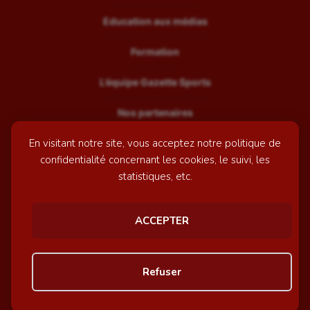
Education aux médias
Formation
L’équipe Gazette Sports
Nos partenaires
En visitant notre site, vous acceptez notre politique de
Recrutement
confidentialité concernant les cookies, le suivi, les
Mentions légales
statistiques, etc.
Contactez-nous
ACCEPTER
© GazetteSports - 2026 | Site internet réalisé par
l'agence
Refuser
Awelty
Personnaliser