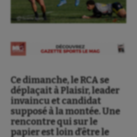
Ⓒ Gazette Sports
Aéronautique
Ce dimanche, le RCA se
Athlétisme
déplaçait à Plaisir, leader
Auto
invaincu et candidat
Aviron
supposé à la montée. Une
Balle à la main
rencontre qui sur le
Ballon au poing
papier est loin d’être le