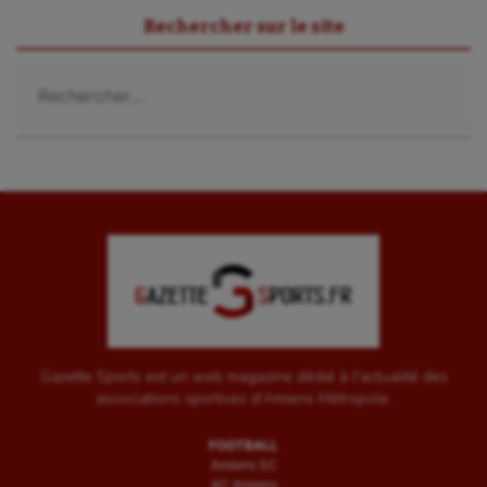
Sport-santé
Rechercher sur le site
Tir
Rechercher :
Tir à l'arc
Triathlon
Ultimate frisbee
UNSS
Voile
Wakeboard
Water-polo
Gazette Sports est un web magazine dédié à l'actualité des
associations sportives d'Amiens Métropole.
FOOTBALL
Amiens SC
AC Amiens