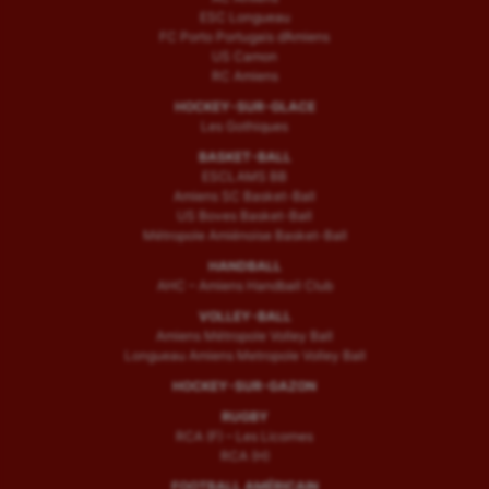
ESC Longueau
FC Porto Portugais d’Amiens
US Camon
RC Amiens
HOCKEY-SUR-GLACE
Les Gothiques
BASKET-BALL
ESCLAMS BB
Amiens SC Basket-Ball
US Boves Basket-Ball
Métropole Amiénoise Basket-Ball
HANDBALL
AHC – Amiens Handball Club
VOLLEY-BALL
Amiens Métropole Volley Ball
Longueau Amiens Metropole Volley Ball
HOCKEY-SUR-GAZON
RUGBY
RCA (F) – Les Licornes
RCA (H)
FOOTBALL AMÉRICAIN