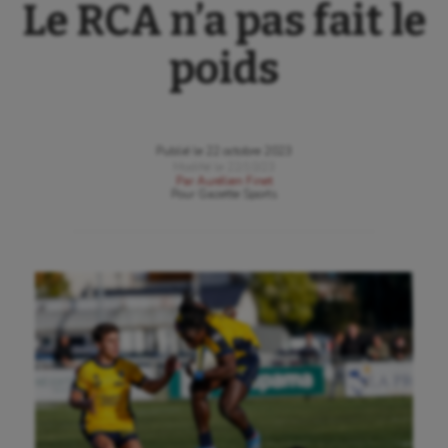
Le RCA n’a pas fait le
poids
Publié le
22 octobre 2023
Modifié le
22/10/23
Par
Aurélien Finet
Pour
Gazette Sports