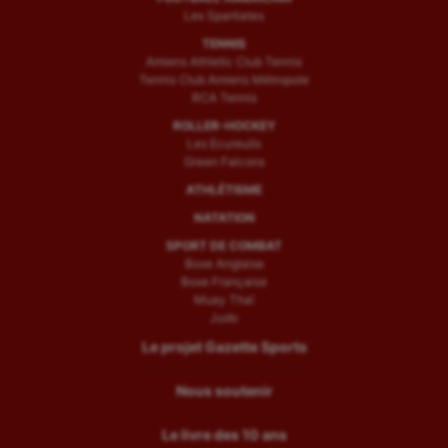
Les Spartiates
TENNIS
Amiens Athletic Club Tennis
Tennis Club Amiens Métropole
RCA Tennis
ROLLER-HOCKEY
Les Ecureuils
Green Falcons
ATHLÉTISME
NATATION
SPORT DE COMBAT
Boxe Anglaise
Boxe Française
Muay Thaï
Judo
Le projet Gazette Sports
Nous soutenir
Le livre des 10 ans