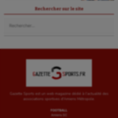
Sport-santé
Rechercher sur le site
Tir
Rechercher :
Tir à l'arc
Triathlon
Ultimate frisbee
UNSS
Voile
Wakeboard
Water-polo
Gazette Sports est un web magazine dédié à l'actualité des
associations sportives d'Amiens Métropole.
FOOTBALL
Amiens SC