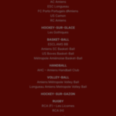
AC Amiens
ESC Longueau
FC Porto Portugais d’Amiens
US Camon
RC Amiens
HOCKEY-SUR-GLACE
Les Gothiques
BASKET-BALL
ESCLAMS BB
Amiens SC Basket-Ball
US Boves Basket-Ball
Métropole Amiénoise Basket-Ball
HANDBALL
AHC – Amiens Handball Club
VOLLEY-BALL
Amiens Métropole Volley Ball
Longueau Amiens Metropole Volley Ball
HOCKEY-SUR-GAZON
RUGBY
RCA (F) – Les Licornes
RCA (H)