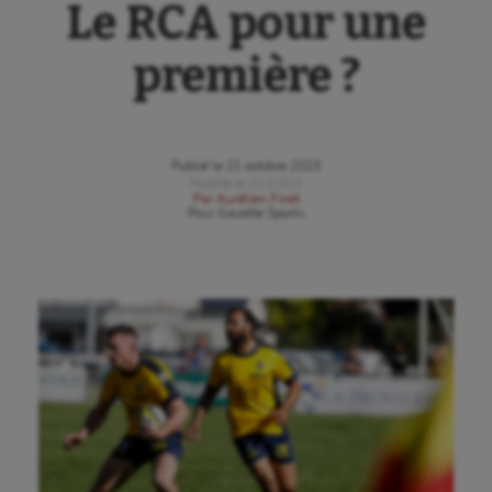
Le RCA pour une
première ?
Publié le
21 octobre 2023
Modifié le
21/10/23
Par
Aurélien Finet
Pour
Gazette Sports