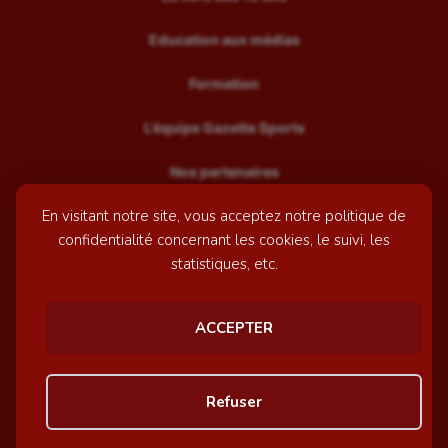
Education aux médias
Formation
L’équipe Gazette Sports
Nos partenaires
En visitant notre site, vous acceptez notre politique de
Recrutement
confidentialité concernant les cookies, le suivi, les
Mentions légales
statistiques, etc.
Contactez-nous
ACCEPTER
© GazetteSports - 2026 | Site internet réalisé par
l'agence
Refuser
Awelty
Personnaliser