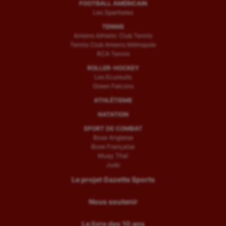
FOOTBALL AMÉRICAIN
Les Spartiates
TENNIS
Amiens Athletic Club Tennis
Tennis Club Amiens Métropole
RCA Tennis
ROLLER-HOCKEY
Les Ecureuils
Green Falcons
ATHLÉTISME
NATATION
SPORT DE COMBAT
Boxe Anglaise
Boxe Française
Muay Thaï
Judo
Le projet Gazette Sports
Nous soutenir
Le livre des 10 ans