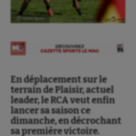
Ⓒ Gazette Sports
Aéronautique
En déplacement sur le
Athlétisme
terrain de Plaisir, actuel
Auto
leader, le RCA veut enfin
Aviron
lancer sa saison ce
Balle à la main
dimanche, en décrochant
Ballon au poing
sa première victoire.