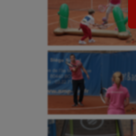
Billard
Futs
Boules lyonnaises
Golf
Canoë-kayak
Gymn
Cerf Volant
Gymn
Cheerleading
Halté
Course à pied
Hand
Crossfit
Hipp
Cyclisme
Jeux