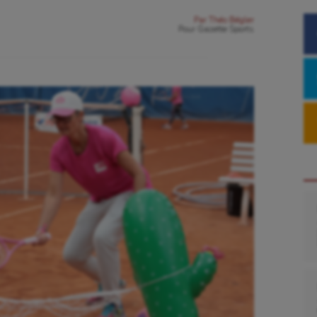
Par
Théo Bégler
Pour
Gazette Sports