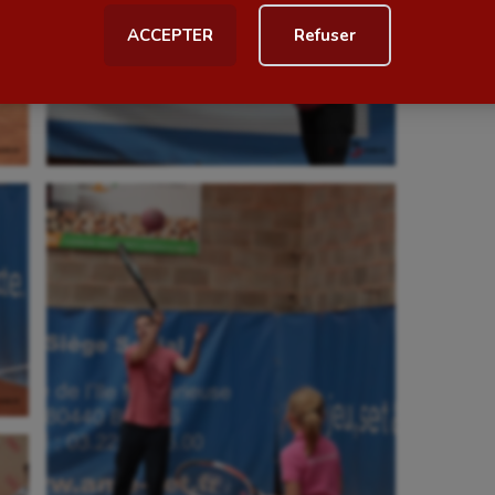
ACCEPTER
Refuser
al
Outdoor
Paddle
astique
Parkour
astique rythmique
Patinage artistique
rophilie
Pétanque
isport
Plongée
isme
Randonnée / Marche
 Olympiques et Paralympiques
Roller-derby