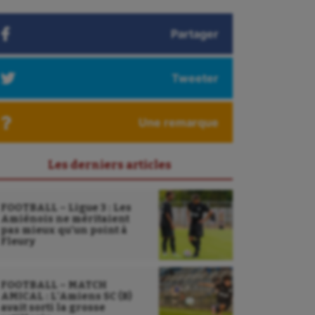
Partager
Tweeter
Une remarque
Les derniers articles
FOOTBALL – Ligue 3 : Les
Amiénois ne méritaient
pas mieux qu’un point à
Fleury
FOOTBALL – MATCH
AMICAL : L’Amiens SC (B)
avait sorti la grosse