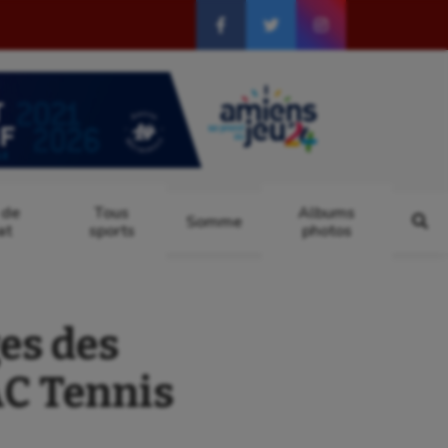
 de
Tous
Albums
Somme
at
sports
photos
es des
AC Tennis