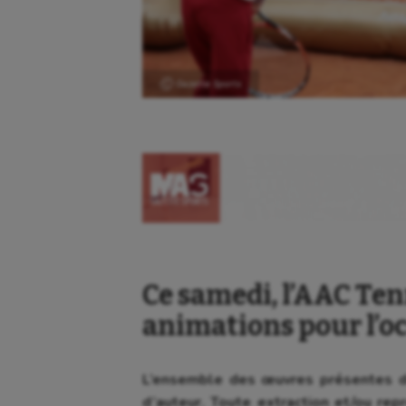
Ⓒ Gazette Sports
Ce samedi, l’AAC Ten
animations pour l’oc
L’ensemble des œuvres présentes da
d’auteur. Toute extraction et/ou repr