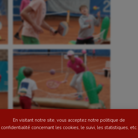
se
Kayak-polo
tation
Korfbal
lade
Longue paume
ime
Moto
ess
Natation
En visitant notre site, vous acceptez notre politique de
football
Natation artistique
confidentialité concernant les cookies, le suivi, les statistiques, etc.
ball américain
Omnisports