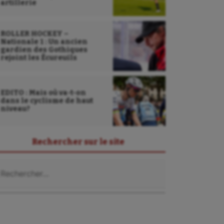
artillerie
ROLLER HOCKEY –
Nationale 1 : Un ancien
gardien des Gothiques
rejoint les Écureuils
EDITO : Mais où va-t-on
dans le cyclisme de haut
niveau?
Rechercher sur le site
chercher :