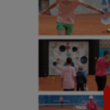
Aéronautique
Dan
Athlétisme
Equi
Auto
Esca
Aviron
Escr
Balle à la main
Fitn
Ballon au poing
Flag 
Baseball
Foot