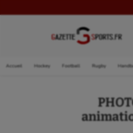
Rechercher :
Accueil
Hockey
Football
Rugby
Handba
PHOTO
animatio