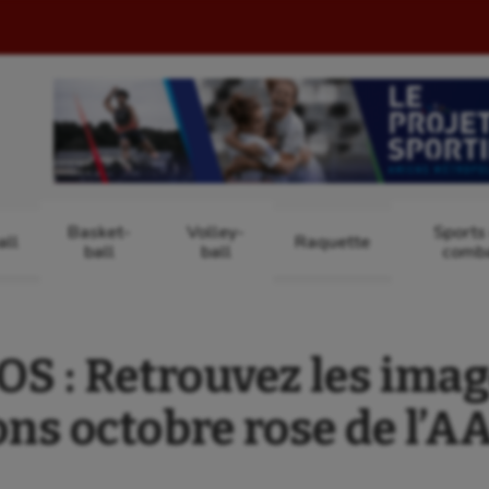
Basket-
Volley-
Sports
ll
Raquette
ball
ball
comb
S : Retrouvez les imag
ns octobre rose de l’A