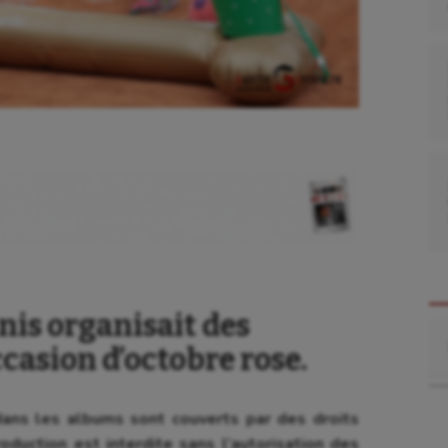
nis organisait des
Re
casion d’octobre rose.
ns les albums sont couverts par des droits
oduction est interdite sans l’autorisation des