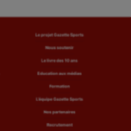
Le projet Gazette Sports
Nous soutenir
Le livre des 10 ans
Education aux médias
Formation
L’équipe Gazette Sports
Nos partenaires
Recrutement