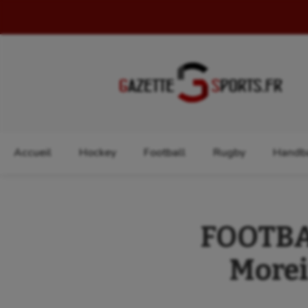
Rechercher :
Accueil
Hockey
Football
Rugby
Handba
FOOTBAL
Moreir