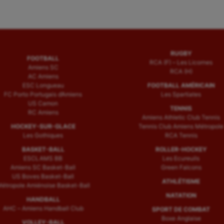
RUGBY
FOOTBALL
RCA (F) – Les Licornes
Amiens SC
RCA (H)
AC Amiens
ESC Longueau
FOOTBALL AMÉRICAIN
FC Porto Portugais d’Amiens
Les Spartiates
US Camon
TENNIS
RC Amiens
Amiens Athletic Club Tennis
HOCKEY-SUR-GLACE
Tennis Club Amiens Métropole
Les Gothiques
RCA Tennis
BASKET-BALL
ROLLER-HOCKEY
ESCLAMS BB
Les Ecureuils
Amiens SC Basket-Ball
Green Falcons
US Boves Basket-Ball
ATHLÉTISME
étropole Amiénoise Basket-Ball
NATATION
HANDBALL
AHC – Amiens Handball Club
SPORT DE COMBAT
Boxe Anglaise
VOLLEY-BALL