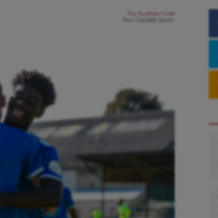
Par
Aurélien Finet
Pour
Gazette Sports