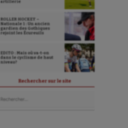
artillerie
ROLLER HOCKEY –
Nationale 1 : Un ancien
gardien des Gothiques
rejoint les Écureuils
EDITO : Mais où va-t-on
dans le cyclisme de haut
niveau?
Rechercher sur le site
chercher :