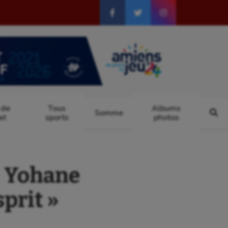
 de
Tous
Albums
Somme
at
sports
photos
– Yohane
sprit »