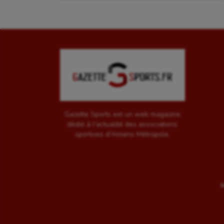
Gazette Sports est un web magazine
dédié à l'actualité des associations
sportives d'Amiens Métropole.
M