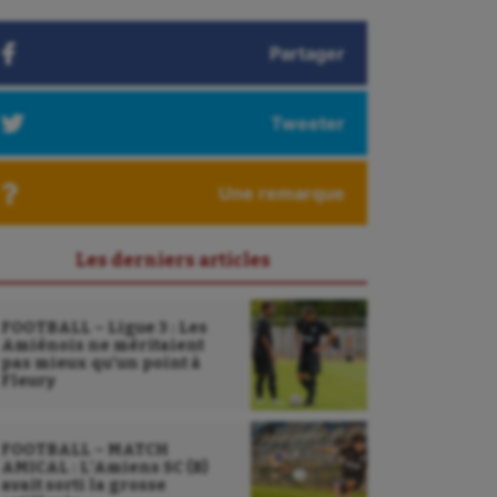
Partager
Tweeter
Une remarque
Les derniers articles
FOOTBALL – Ligue 3 : Les
Amiénois ne méritaient
pas mieux qu’un point à
Fleury
FOOTBALL – MATCH
AMICAL : L’Amiens SC (B)
avait sorti la grosse