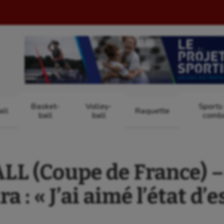
Basket-
Volley-
Sports
ll
Raquette
ball
ball
comb
L (Coupe de France) 
a : « J’ai aimé l’état d’e