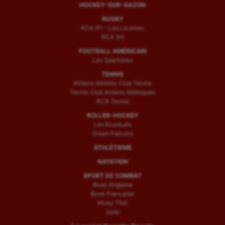
HOCKEY-SUR-GAZON
RUGBY
RCA (F) – Les Licornes
RCA (H)
FOOTBALL AMÉRICAIN
Les Spartiates
TENNIS
Amiens Athletic Club Tennis
Tennis Club Amiens Métropole
RCA Tennis
ROLLER-HOCKEY
Les Ecureuils
Green Falcons
ATHLÉTISME
NATATION
SPORT DE COMBAT
Boxe Anglaise
Boxe Française
Muay Thaï
Judo