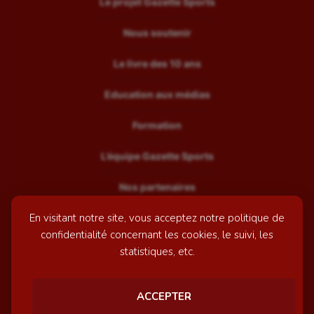
Le projet Gazette Sports
Nous soutenir
Le livre des 10 ans
Education aux médias
Formation
L’équipe Gazette Sports
Nos partenaires
En visitant notre site, vous acceptez notre politique de
Recrutement
confidentialité concernant les cookies, le suivi, les
Mentions légales
statistiques, etc.
Contactez-nous
ACCEPTER