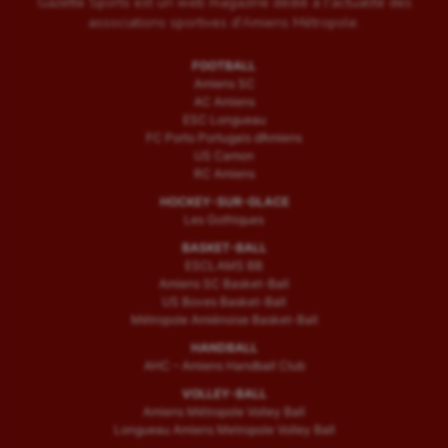
Gazette Sports est un web magazine dédié à l'actualité des
associations sportives d'Amiens Métropole.
FOOTBALL
Amiens SC
AC Amiens
ESC Longueau
FC Porto Portugais d’Amiens
US Camon
RC Amiens
HOCKEY-SUR-GLACE
Les Gothiques
BASKET-BALL
ESCLAMS BB
Amiens SC Basket-Ball
US Boves Basket-Ball
Métropole Amiénoise Basket-Ball
HANDBALL
AHC – Amiens Handball Club
VOLLEY-BALL
Amiens Métropole Volley Ball
Longueau Amiens Metropole Volley Ball