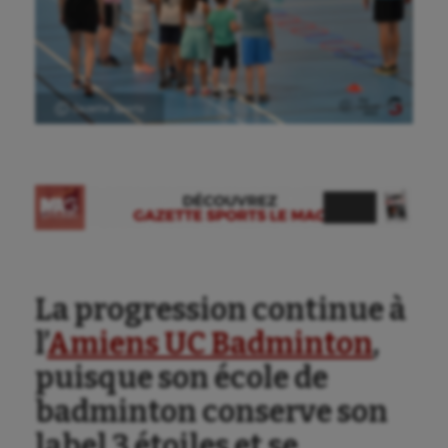
Ⓒ Gazette Sports
La progression continue à
l’
Amiens UC Badminton
,
puisque son école de
badminton conserve son
label 3 étoiles et se