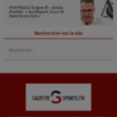
Ultimate frisbee
FOOTBALL (Ligue 3) – Alain
UNSS
Pochat : « Au départ, il y a 18
favoris en lice »
Voile
Wakeboard
Rechercher sur le site
Water-polo
Rechercher :