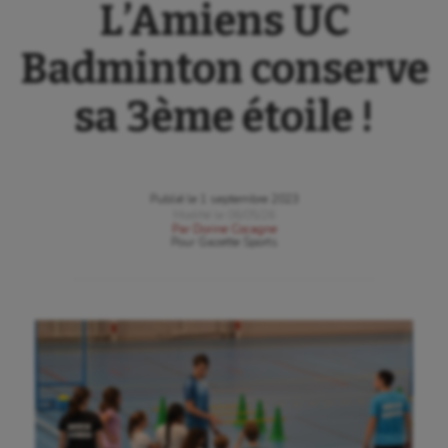
L’Amiens UC
Badminton conserve
sa 3ème étoile !
Publié le
1 septembre 2023
Modifié le
06/05/26
Par
Dorine Cocagne
Pour
Gazette Sports