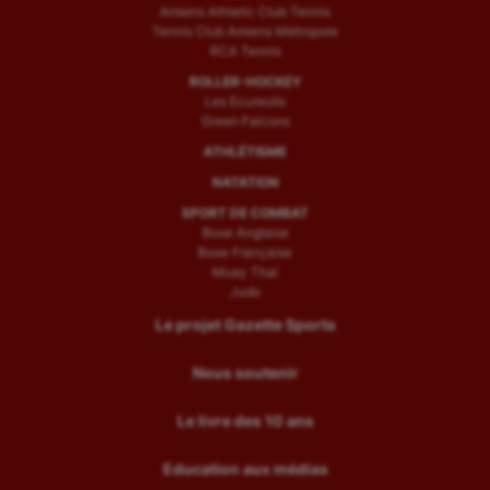
Amiens Athletic Club Tennis
Tennis Club Amiens Métropole
RCA Tennis
ROLLER-HOCKEY
Les Ecureuils
Green Falcons
ATHLÉTISME
NATATION
SPORT DE COMBAT
Boxe Anglaise
Boxe Française
Muay Thaï
Judo
Le projet Gazette Sports
Nous soutenir
Le livre des 10 ans
Education aux médias