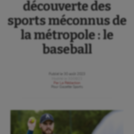
découverte des
sports méconnus de
la métropole : le
baseball
Publié le
30 août 2023
Modifié le
30/08/23
Par
La Rédaction
Pour
Gazette Sports