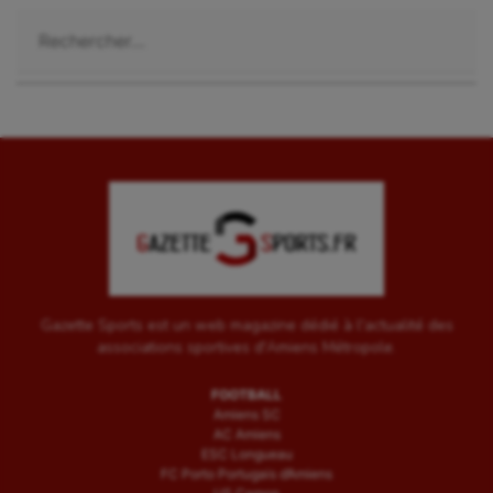
Rechercher :
Gazette Sports est un web magazine dédié à l'actualité des
associations sportives d'Amiens Métropole.
FOOTBALL
Amiens SC
AC Amiens
ESC Longueau
FC Porto Portugais d’Amiens