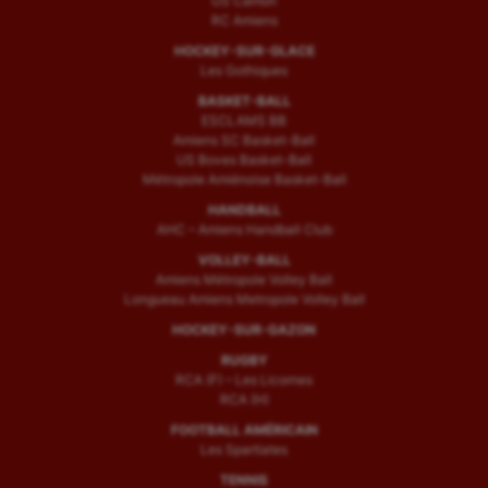
US Camon
RC Amiens
HOCKEY-SUR-GLACE
Les Gothiques
BASKET-BALL
ESCLAMS BB
Amiens SC Basket-Ball
US Boves Basket-Ball
Métropole Amiénoise Basket-Ball
HANDBALL
AHC – Amiens Handball Club
VOLLEY-BALL
Amiens Métropole Volley Ball
Longueau Amiens Metropole Volley Ball
HOCKEY-SUR-GAZON
RUGBY
RCA (F) – Les Licornes
RCA (H)
FOOTBALL AMÉRICAIN
Les Spartiates
TENNIS