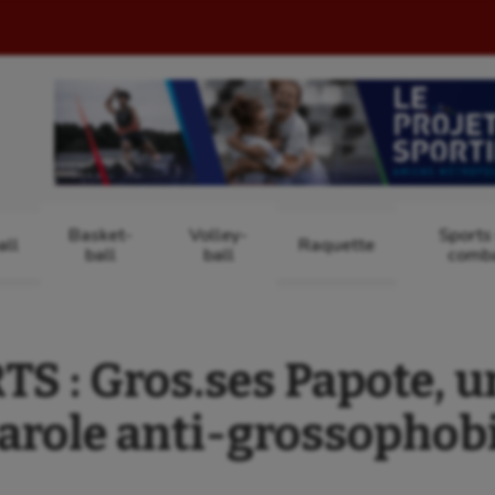
Basket-
Volley-
Sports
ll
Raquette
ball
ball
comb
 : Gros.ses Papote, u
arole anti-grossophob