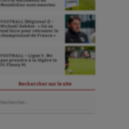
Corrid’Halloween de
Montdidier sont ouvertes
FOOTBALL (Régional 1) –
Michaël Debève : « On va
tout faire pour retrouver le
championnat de France »
FOOTBALL – Ligue 3 : Ne
pas prendre à la légère le
FC Fleury 91
Rechercher sur le site
chercher :