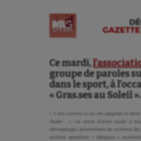
Ce mardi,
l’associat
groupe de paroles su
dans le sport, à l’occ
« Gras.ses au Soleil ».
«
C’est comme ci on me daignait le droit 
faute
« , «
J’ai envie d’avoir accès à t
témoignages proviennent de victimes de
qu’elles appellent «
attaques
» revienne