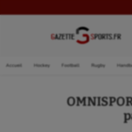
Rechercher :
Accueil
Hockey
Football
Rugby
Handba
OMNISPORTS
p