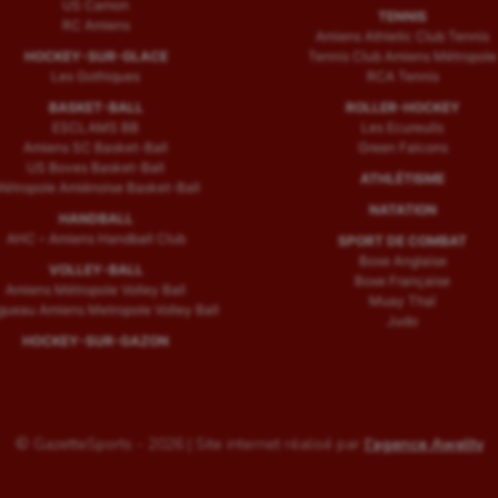
US Camon
TENNIS
RC Amiens
Amiens Athletic Club Tennis
HOCKEY-SUR-GLACE
Tennis Club Amiens Métropole
Les Gothiques
RCA Tennis
BASKET-BALL
ROLLER-HOCKEY
ESCLAMS BB
Les Ecureuils
Amiens SC Basket-Ball
Green Falcons
US Boves Basket-Ball
ATHLÉTISME
étropole Amiénoise Basket-Ball
NATATION
HANDBALL
AHC – Amiens Handball Club
SPORT DE COMBAT
Boxe Anglaise
VOLLEY-BALL
Boxe Française
Amiens Métropole Volley Ball
Muay Thaï
ueau Amiens Metropole Volley Ball
Judo
HOCKEY-SUR-GAZON
© GazetteSports - 2026 | Site internet réalisé par
l'agence Awelty