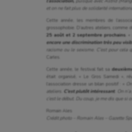
l’association,
puisque avec Astrid (Mangeo
et on ne fait plus de solidarité internation
Cette année, les membres de l’associa
grossophobie. D’autres ateliers, comme de
25 août et 2 septembre prochains
. «
encore une discrimination très peu visi
racisme ou le sexisme. C’est pour cela q
Carles.
Cette année, le festival fait sa
deuxième
était organisé, « Le Gros Samedi », ré
l’association dresse un bilan positif : «
On
ateliers.
C’est plutôt intéressant
. On n’
c’est le début. Du coup, je me dis que si 
Romain Ales
Crédit photo – Romain Ales – Gazette Sp