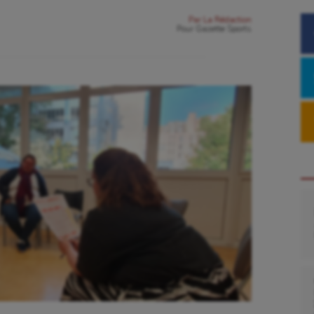
Par
La Rédaction
Pour
Gazette Sports