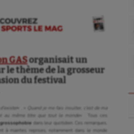
ion GAS
organisait un
r le thème de la grosseur
asion du festival
Re
d’exister
« , «
Quand je me fais insulter, c’est de ma
out au même titre que tout le monde
« . Tous ces
grossophobie
dans leur quotidien. Ces remarques,
nt à maintes reprises, notamment dans le monde