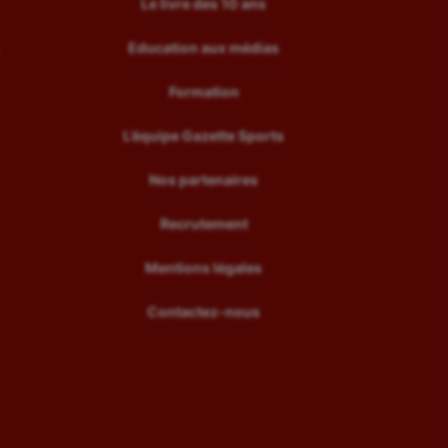
Le livre des 10 ans
Education aux médias
Formation
L’équipe Gazette Sports
Nos partenaires
Recrutement
Mentions légales
Contactez-nous