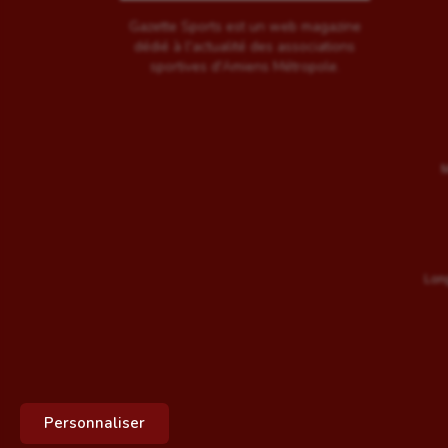
Gazette Sports est un web magazine
dédié à l'actualité des associations
sportives d'Amiens Métropole.
M
Long
Personnaliser