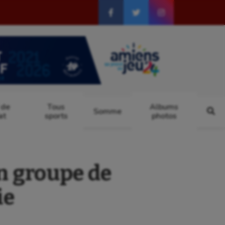
 de
Tous
Albums
Somme
at
sports
photos
n groupe de
ie