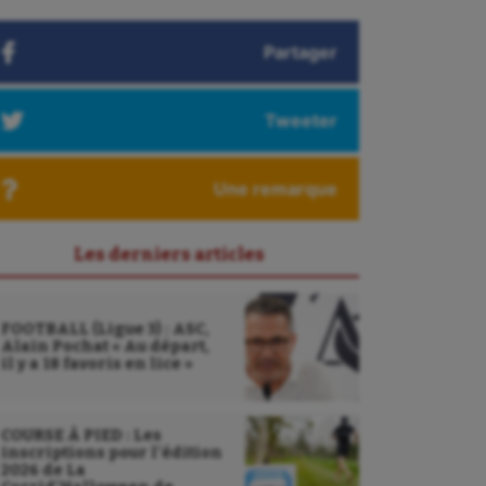
Partager
Tweeter
Une remarque
Les derniers articles
FOOTBALL (Ligue 3) : ASC,
Alain Pochat « Au départ,
il y a 18 favoris en lice »
COURSE À PIED : Les
inscriptions pour l’édition
2026 de La