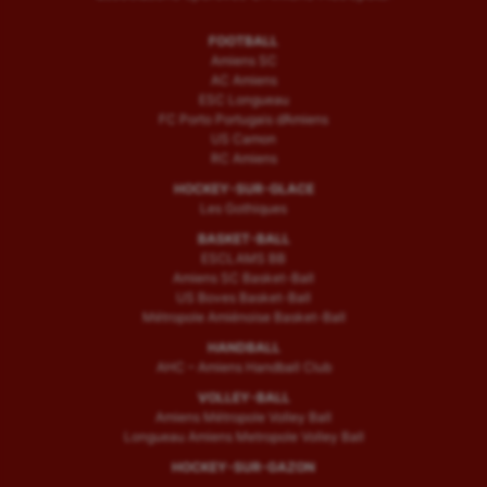
FOOTBALL
Amiens SC
AC Amiens
ESC Longueau
FC Porto Portugais d’Amiens
US Camon
RC Amiens
HOCKEY-SUR-GLACE
Les Gothiques
BASKET-BALL
ESCLAMS BB
Amiens SC Basket-Ball
US Boves Basket-Ball
Métropole Amiénoise Basket-Ball
HANDBALL
AHC – Amiens Handball Club
VOLLEY-BALL
Amiens Métropole Volley Ball
Longueau Amiens Metropole Volley Ball
HOCKEY-SUR-GAZON