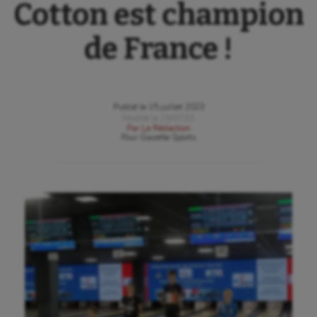
Cotton est champion
de France !
Publié le
15 juillet 2023
Modifié le
15/07/23
Par
La Rédaction
Pour
Gazette Sports