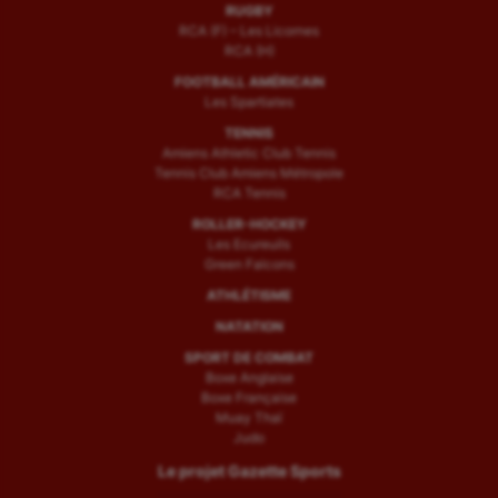
RUGBY
RCA (F) – Les Licornes
RCA (H)
FOOTBALL AMÉRICAIN
Les Spartiates
TENNIS
Amiens Athletic Club Tennis
Tennis Club Amiens Métropole
RCA Tennis
ROLLER-HOCKEY
Les Ecureuils
Green Falcons
ATHLÉTISME
NATATION
SPORT DE COMBAT
Boxe Anglaise
Boxe Française
Muay Thaï
Judo
Le projet Gazette Sports