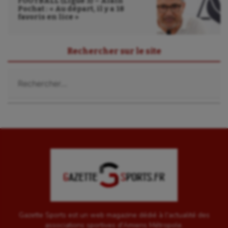
FOOTBALL (Ligue 3) – Alain
Pochat : « Au départ, il y a 18
favoris en lice »
Rechercher sur le site
Rechercher :
Gazette Sports est un web magazine dédié à l'actualité des
associations sportives d'Amiens Métropole.