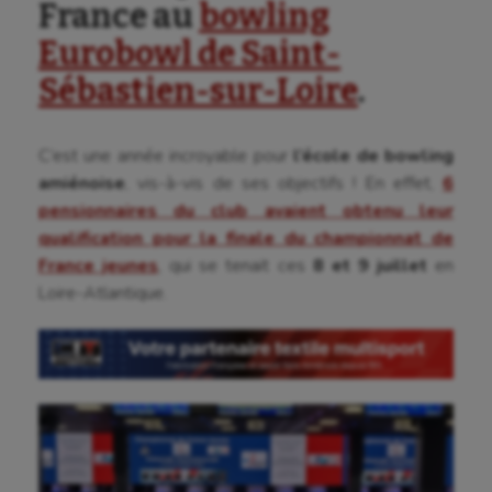
France au
bowling
Eurobowl de Saint-
Sébastien-sur-Loire
.
C’est une année incroyable pour
l’école de bowling
amiénoise
, vis-à-vis de ses objectifs ! En effet,
6
pensionnaires du club avaient obtenu leur
qualification pour la finale du championnat de
France jeunes
, qui se tenait ces
8 et 9 juillet
en
Aéronautique
Loire-Atlantique.
Athlétisme
Auto
Aviron
Balle à la main