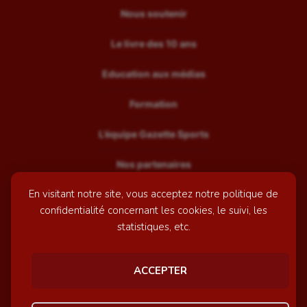
Nous soutenir
Le livre des 10 ans
Education aux médias
Formation
L’équipe Gazette Sports
Nos partenaires
En visitant notre site, vous acceptez notre politique de
Recrutement
confidentialité concernant les cookies, le suivi, les
Mentions légales
statistiques, etc.
Contactez-nous
ACCEPTER