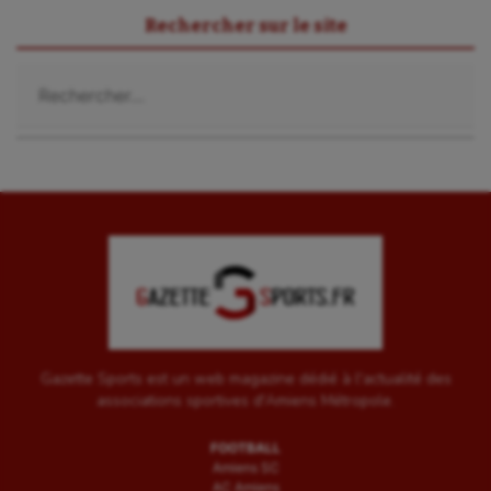
Rechercher sur le site
Rechercher :
Gazette Sports est un web magazine dédié à l'actualité des
associations sportives d'Amiens Métropole.
FOOTBALL
Amiens SC
AC Amiens