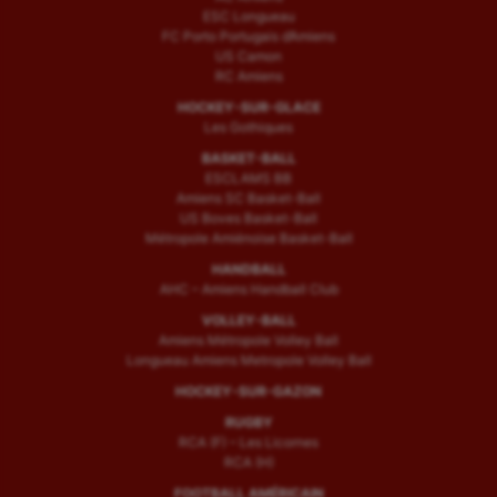
ESC Longueau
FC Porto Portugais d’Amiens
US Camon
RC Amiens
HOCKEY-SUR-GLACE
Les Gothiques
BASKET-BALL
ESCLAMS BB
Amiens SC Basket-Ball
US Boves Basket-Ball
Métropole Amiénoise Basket-Ball
HANDBALL
AHC – Amiens Handball Club
VOLLEY-BALL
Amiens Métropole Volley Ball
Longueau Amiens Metropole Volley Ball
HOCKEY-SUR-GAZON
RUGBY
RCA (F) – Les Licornes
RCA (H)
FOOTBALL AMÉRICAIN