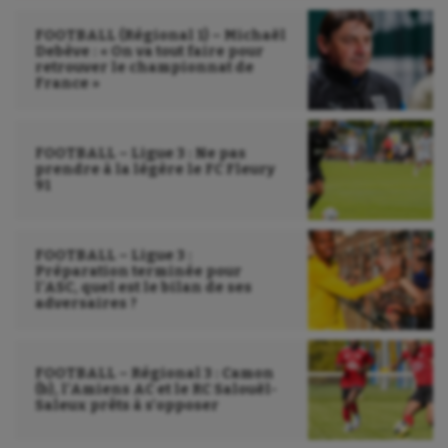
FOOTBALL (Régional 1) – Michaël
Debève : « On va tout faire pour
retrouver le championnat de
France »
FOOTBALL – Ligue 3 : Ne pas
prendre à la légère le FC Fleury
91
FOOTBALL – Ligue 3 :
Préparation terminée pour
l’ASC, quel est le bilan de ses
adversaires ?
FOOTBALL – Régional 3 : Camon
(b), l’Amiens AC et le RC Salouël-
Saleux prêts à s’opposer