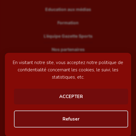
Education aux médias
Formation
L’équipe Gazette Sports
Nos partenaires
En visitant notre site, vous acceptez notre politique de
Recrutement
confidentialité concernant les cookies, le suivi, les
Mentions légales
statistiques, etc.
Contactez-nous
ACCEPTER
© GazetteSports - 2026 | Site internet réalisé par
l'agence
Refuser
Awelty
Personnaliser