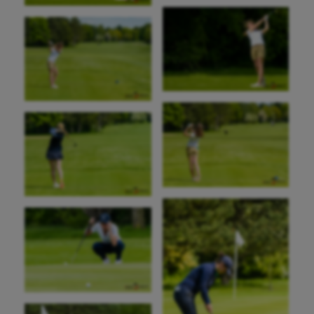
Course à pied
Crossfit
Cyclisme
Danse
Equitation
Escalade
Escrime
Fitness
Flag football
Football américain
Futsal