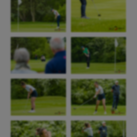
Golf
Gymnastique
Gymnastique rythmique
Haltérophilie
Handisport
Hippisme
Jeux Olympiques et Paralympiques
Kayak-polo
Korfbal
Longue paume
Moto