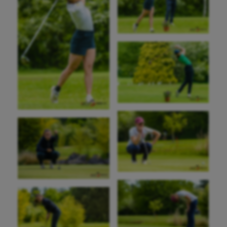
Natation
Natation artistique
Omnisports
Outdoor
Paddle
Parkour
Patinage artistique
Pétanque
Plongée
Randonnée / Marche
Roller-derby
Sarbacane