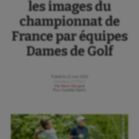
les images du
championnat de
France par équipes
Dames de Golf
Publié le
22 mai 2023
Modifié le
22/05/23
Par
Kevin Devigne
Pour
Gazette Sports