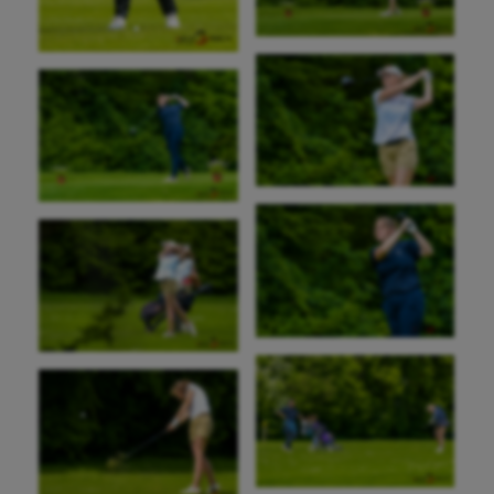
Athlétisme
Auto
Aviron
Balle à la main
Ballon au poing
Baseball
Billard
Boules lyonnaises
Canoë-kayak
Cerf Volant
Cheerleading