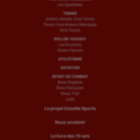
Les Spartiates
TENNIS
Amiens Athletic Club Tennis
Tennis Club Amiens Métropole
RCA Tennis
ROLLER-HOCKEY
Les Ecureuils
Green Falcons
ATHLÉTISME
NATATION
SPORT DE COMBAT
Boxe Anglaise
Boxe Française
Muay Thaï
Judo
Le projet Gazette Sports
Nous soutenir
Le livre des 10 ans