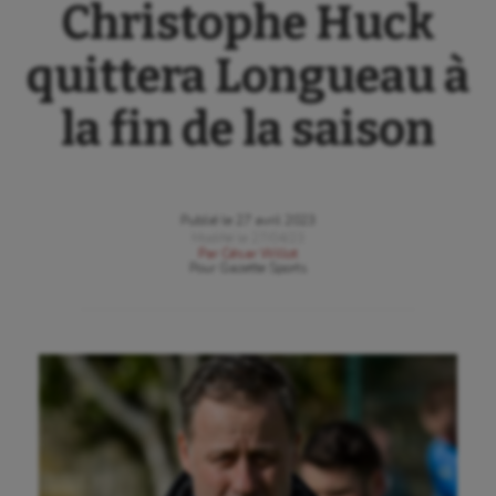
Christophe Huck
quittera Longueau à
la fin de la saison
Publié le
27 avril 2023
Modifié le
27/04/23
Par
César Willot
Pour
Gazette Sports