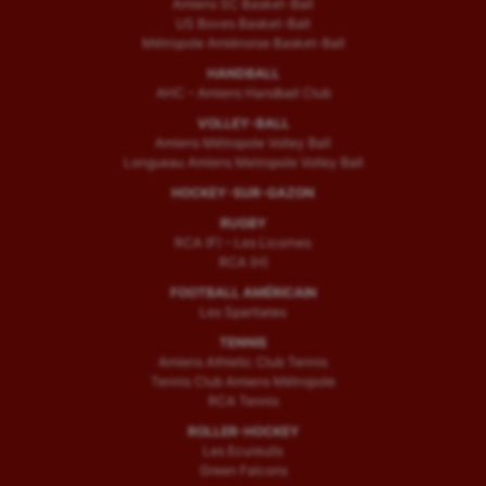
Amiens SC Basket-Ball
US Boves Basket-Ball
Métropole Amiénoise Basket-Ball
HANDBALL
AHC – Amiens Handball Club
VOLLEY-BALL
Amiens Métropole Volley Ball
Longueau Amiens Metropole Volley Ball
HOCKEY-SUR-GAZON
RUGBY
RCA (F) – Les Licornes
RCA (H)
FOOTBALL AMÉRICAIN
Les Spartiates
TENNIS
Amiens Athletic Club Tennis
Tennis Club Amiens Métropole
RCA Tennis
ROLLER-HOCKEY
Les Ecureuils
Green Falcons