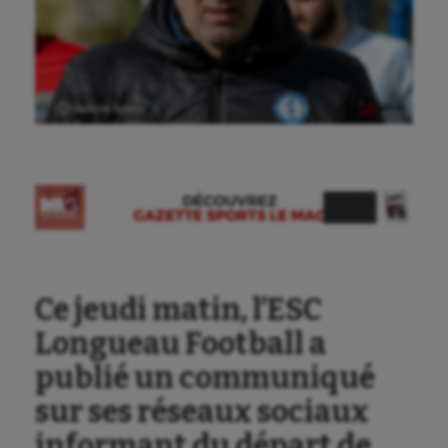
Ⓒ Gazette Sports
Ce jeudi matin, l’ESC
Longueau Football a
Aéronautique
publié un communiqué
Athlétisme
sur ses réseaux sociaux
Auto
informant du départ de