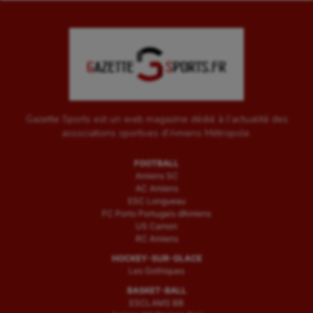
Water-polo
Gazette Sports est un web magazine dédié à l'actualité des
associations sportives d'Amiens Métropole.
FOOTBALL
Amiens SC
AC Amiens
ESC Longueau
FC Porto Portugais d’Amiens
US Camon
RC Amiens
HOCKEY-SUR-GLACE
Les Gothiques
BASKET-BALL
ESCLAMS BB