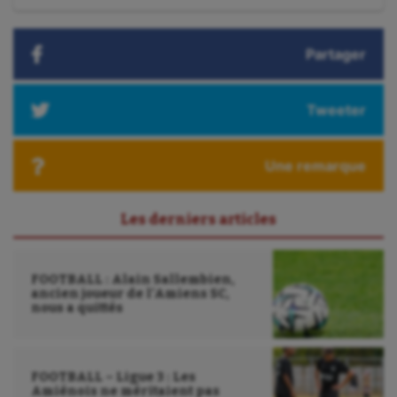
:
Outdoor
Partager
Paddle
Parkour
Tweeter
Patinage artistique
Une remarque
Pétanque
Plongée
Les derniers articles
Randonnée / Marche
FOOTBALL : Alain Sallembien,
Roller-derby
ancien joueur de l’Amiens SC,
nous a quittés
Sarbacane
Sauvetage sportif
FOOTBALL – Ligue 3 : Les
Sport adapté
Amiénois ne méritaient pas