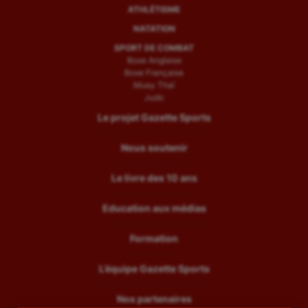
ATHLÉTISME
NATATION
SPORT DE COMBAT
Boxe Anglaise
Boxe Française
Muay Thaï
Judo
Le projet Gazette Sports
Nous soutenir
Le livre des 10 ans
Education aux médias
Formation
L’équipe Gazette Sports
Nos partenaires