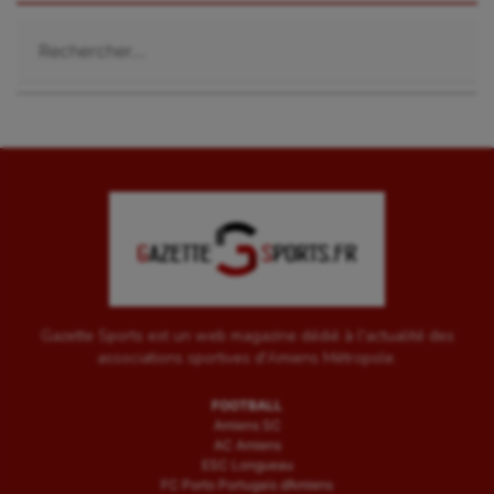
Rechercher :
Gazette Sports est un web magazine dédié à l'actualité des
associations sportives d'Amiens Métropole.
FOOTBALL
Amiens SC
AC Amiens
ESC Longueau
FC Porto Portugais d’Amiens