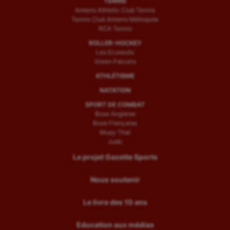
TENNIS
Amiens Athletic Club Tennis
Tennis Club Amiens Métropole
RCA Tennis
ROLLER-HOCKEY
Les Ecureuils
Green Falcons
ATHLÉTISME
NATATION
SPORT DE COMBAT
Boxe Anglaise
Boxe Française
Muay Thaï
Judo
Le projet Gazette Sports
Nous soutenir
Le livre des 10 ans
Education aux médias