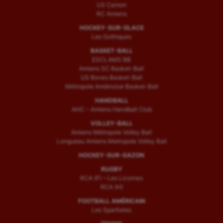
US Camon
RC Amiens
HOCKEY-SUR-GLACE
Les Gothiques
BASKET-BALL
ESCLAMS BB
Amiens SC Basket-Ball
US Boves Basket-Ball
Métropole Amiénoise Basket-Ball
HANDBALL
AHC – Amiens Handball Club
VOLLEY-BALL
Amiens Métropole Volley Ball
Longueau Amiens Metropole Volley Ball
HOCKEY-SUR-GAZON
RUGBY
RCA (F) – Les Licornes
RCA (H)
FOOTBALL AMÉRICAIN
Les Spartiates