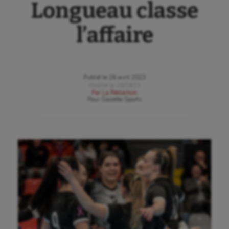
Longueau classe
l’affaire
Publié le
26 avril 2023
Modifié le
26/04/23
Par
La Rédaction
Pour
Gazette Sports