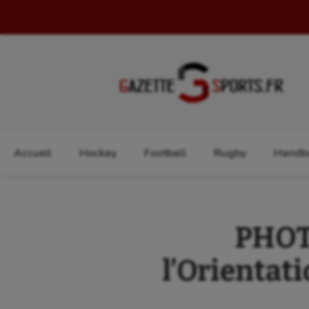
Rechercher :
Accueil
Hockey
Football
Rugby
Handba
PHOTO
l’Orientat