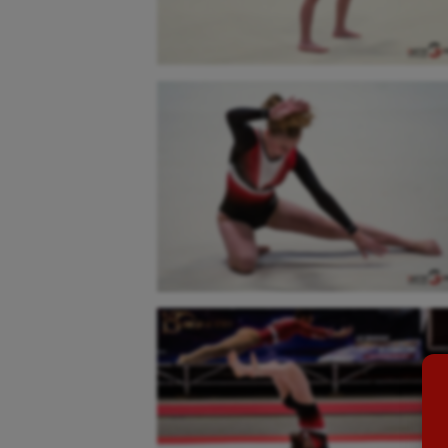
Aéronautique
Dan
Athlétisme
Equi
Auto
Esca
Aviron
Escr
Balle à la main
Fitn
Ballon au poing
Flag 
Baseball
Foot