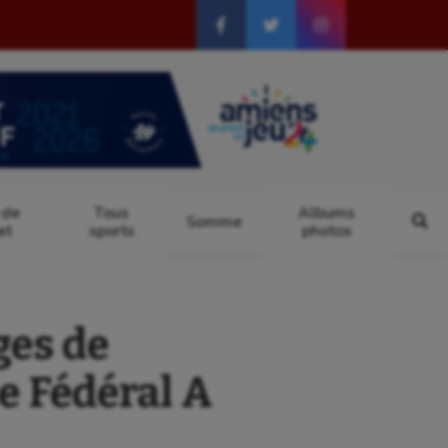
 de
Tous
Albums
Somme
at
sports
photos
ges de
e Fédéral A