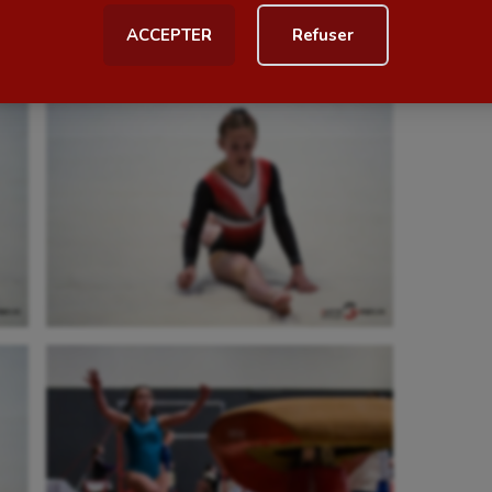
ACCEPTER
Refuser
al
Outdoor
Paddle
astique
Parkour
astique rythmique
Patinage artistique
rophilie
Pétanque
isport
Plongée
isme
Randonnée / Marche
 Olympiques et Paralympiques
Roller-derby