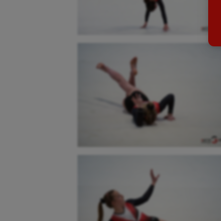
Billard
Futs
Boules lyonnaises
Golf
Canoë-kayak
Gymn
Cerf Volant
Gymn
Cheerleading
Halté
Course à pied
Hand
Crossfit
Hipp
Cyclisme
Jeux