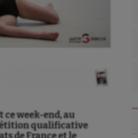
t ce week-end, au
Re
tition qualificative
ts de France et le