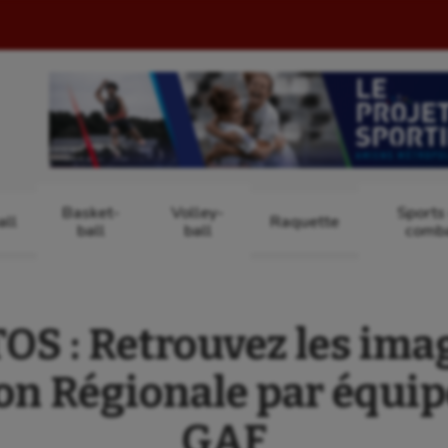
Basket-
Volley-
Sports
ll
Raquette
ball
ball
comb
S : Retrouvez les ima
ion Régionale par équip
GAF