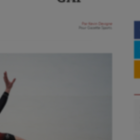
Par
Kevin Devigne
Pour
Gazette Sports