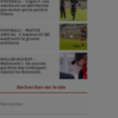
FOOTBALL – Ligue 3 : Les
Amiénois ne méritaient
pas mieux qu’un point à
Fleury
FOOTBALL – MATCH
AMICAL : L’Amiens SC (B)
avait sorti la grosse
artillerie
ROLLER HOCKEY –
Nationale 1 : Un ancien
gardien des Gothiques
rejoint les Écureuils
Rechercher sur le site
chercher :