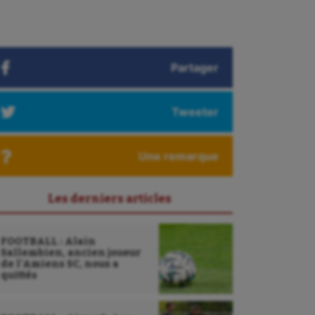
Partager
Tweeter
Une remarque
Les derniers articles
FOOTBALL : Alain
Sallembien, ancien joueur
de l’Amiens SC, nous a
quittés