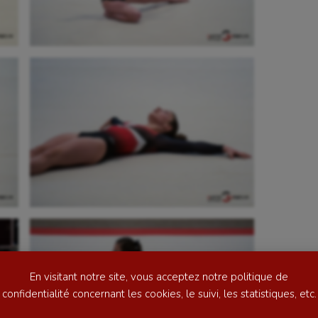
se
Kayak-polo
tation
Korfbal
lade
Longue paume
ime
Moto
ess
Natation
En visitant notre site, vous acceptez notre politique de
football
Natation artistique
confidentialité concernant les cookies, le suivi, les statistiques, etc.
ball américain
Omnisports