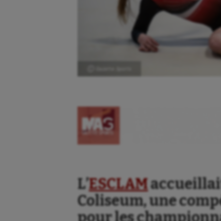
Ⓒ Gazette Sports
L’
ESCLAM
accueillai
Coliseum, une compé
pour les championna