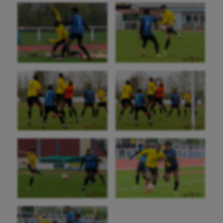
Longue paume
Moto
Natation
Natation artistique
Omnisports
Outdoor
Paddle
Parkour
Patinage artistique
Pétanque
Plongée