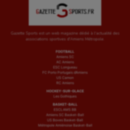
Gazette Sports est un web magazine dédié à l'actualité des
associations sportives d'Amiens Métropole.
FOOTBALL
Amiens SC
AC Amiens
ESC Longueau
FC Porto Portugais d’Amiens
US Camon
RC Amiens
HOCKEY-SUR-GLACE
Les Gothiques
BASKET-BALL
ESCLAMS BB
Amiens SC Basket-Ball
US Boves Basket-Ball
Métropole Amiénoise Basket-Ball