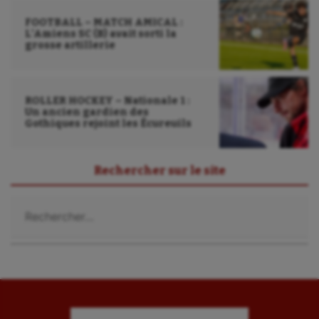
FOOTBALL – MATCH AMICAL :
L’Amiens SC (B) avait sorti la
grosse artillerie
ROLLER HOCKEY – Nationale 1 :
Un ancien gardien des
Gothiques rejoint les Écureuils
Rechercher sur le site
Rechercher :