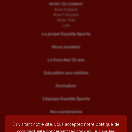
SPORT DE COMBAT
Boxe Anglaise
Boxe Française
Muay Thaï
Judo
Le projet Gazette Sports
Nous soutenir
Le livre des 10 ans
Education aux médias
Formation
L’équipe Gazette Sports
Nos partenaires
En visitant notre site, vous acceptez notre politique de
Recrutement
confidentialité concernant les cookies, le suivi, les