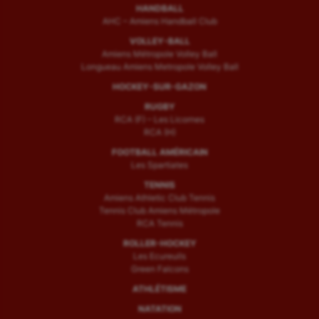
HANDBALL
AHC – Amiens Handball Club
VOLLEY-BALL
Amiens Métropole Volley Ball
Longueau Amiens Metropole Volley Ball
HOCKEY-SUR-GAZON
RUGBY
RCA (F) – Les Licornes
RCA (H)
FOOTBALL AMÉRICAIN
Les Spartiates
TENNIS
Amiens Athletic Club Tennis
Tennis Club Amiens Métropole
RCA Tennis
ROLLER-HOCKEY
Les Ecureuils
Green Falcons
ATHLÉTISME
NATATION