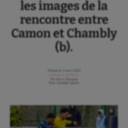
les images de la
rencontre entre
Camon et Chambly
(b).
Publié le
3 avril 2023
Modifié le
03/04/23
Par
Kevin Devigne
Pour
Gazette Sports