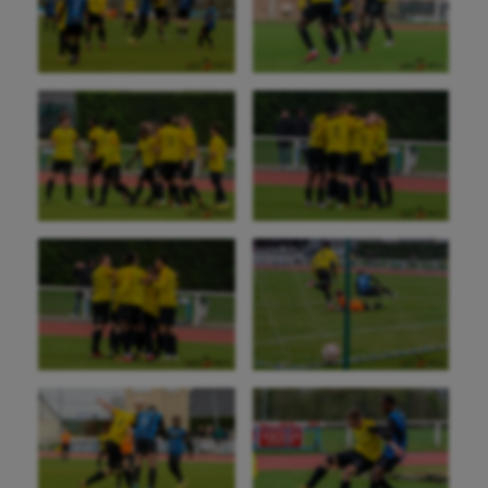
Canoë-kayak
Cerf Volant
Cheerleading
Course à pied
Crossfit
Cyclisme
Danse
Equitation
Escalade
Escrime
Fitness