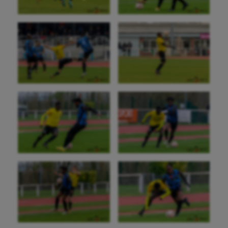
Flag football
Football américain
Futsal
Golf
Gymnastique
Gymnastique rythmique
Haltérophilie
Handisport
Hippisme
Jeux Olympiques et Paralympiques
Kayak-polo
Korfbal