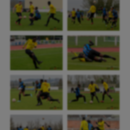
Aéronautique
Athlétisme
Auto
Aviron
Balle à la main
Ballon au poing
Baseball
Billard
Boules lyonnaises