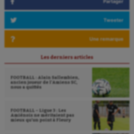
Partager
Triathlon
Ultimate frisbee
Tweeter
UNSS
Une remarque
Voile
Wakeboard
Les derniers articles
Water-polo
FOOTBALL : Alain Sallembien,
ancien joueur de l’Amiens SC,
nous a quittés
FOOTBALL – Ligue 3 : Les
Amiénois ne méritaient pas
mieux qu’un point à Fleury