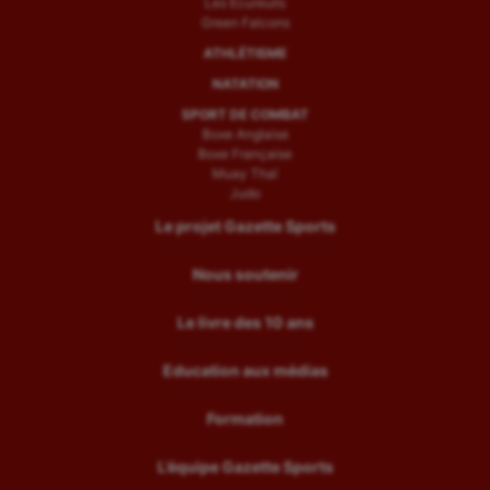
Les Ecureuils
Green Falcons
ATHLÉTISME
NATATION
SPORT DE COMBAT
Boxe Anglaise
Boxe Française
Muay Thaï
Judo
Le projet Gazette Sports
Nous soutenir
Le livre des 10 ans
Education aux médias
Formation
L’équipe Gazette Sports