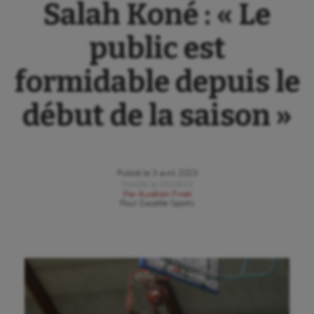
Salah Koné : « Le
public est
formidable depuis le
début de la saison »
Publié le
3 avril 2023
Modifié le
03/04/23
Par
Aurélien Finet
Pour
Gazette Sports