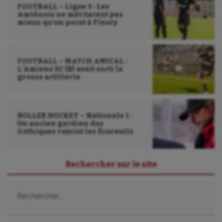
FOOTBALL – Ligue 3 : Les
Amiénois ne méritaient pas
mieux qu’un point à Fleury
FOOTBALL – MATCH AMICAL :
L’Amiens SC (B) avait sorti la
grosse artillerie
ROLLER HOCKEY – Nationale 1 :
Un ancien gardien des
Gothiques rejoint les Écureuils
Rechercher sur le site
Rechercher :