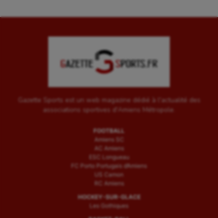
Gazette Sports est un web magazine dédié à l'actualité des
associations sportives d'Amiens Métropole.
FOOTBALL
Amiens SC
AC Amiens
ESC Longueau
FC Porto Portugais d’Amiens
US Camon
RC Amiens
HOCKEY-SUR-GLACE
Les Gothiques