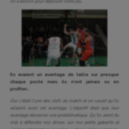
Auto
on a besoin pour déployer notre jeu.
Aviron
Balle à la main
Ballon au poing
Baseball
Billard
Boules lyonnaises
Ils avaient un avantage de taille sur presque
Canoë-kayak
chaque poste mais ils n’ont jamais su en
profiter..
Cerf Volant
Oui c’était l’une des clefs du match et on savait qu’ils
Cheerleading
allaient avoir cet avantage. L’objectif était que leur
avantage devienne une problématique. Qu’ils aient du
Course à pied
mal à défendre nos drives, sur nos petits gabarits et
Crossfit