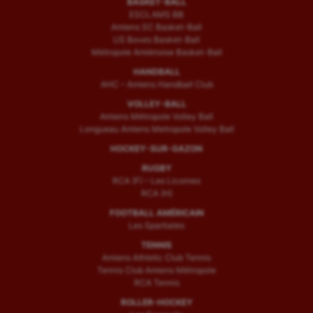
BASKET-BALL
ESCLAMS BB
Amiens SC Basket-Ball
US Boves Basket-Ball
Métropole Amiénoise Basket-Ball
HANDBALL
AHC – Amiens Handball Club
VOLLEY-BALL
Amiens Métropole Volley Ball
Longueau Amiens Metropole Volley Ball
HOCKEY-SUR-GAZON
RUGBY
RCA (F) – Les Licornes
RCA (H)
FOOTBALL AMÉRICAIN
Les Spartiates
TENNIS
Amiens Athletic Club Tennis
Tennis Club Amiens Métropole
RCA Tennis
ROLLER-HOCKEY