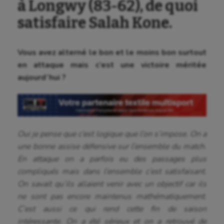
à Longwy (83-62), de quoi
satisfaire Salah Kone.
Vous avez alterné le bon et le moins bon surtout
en attaque mais c’est une victoire méritée
aujourd’hui ?
Oui je pense que c’est logique que l’on s’impose. On a
une bonne assise défensive sur l’ensemble du match.
En attaque on a parfois eu des passages plus
compliqués mais dans l’ensemble c’est satisfaisant.
On savait qu’ils allaient venir avec un objectif car ils
ne sont pas encore maintenus mathématiquement.
C’est aussi ce qui rend cette fin de saison
intéressante. On a été sérieux et on a retrouvé de