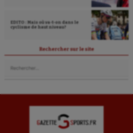
EDITO : Mais où va-t-on dans le
cyclisme de haut niveau?
Rechercher sur le site
Rechercher :