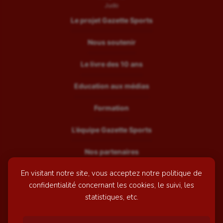
Judo
Le projet Gazette Sports
Nous soutenir
Le livre des 10 ans
Education aux médias
Formation
L’équipe Gazette Sports
Nos partenaires
En visitant notre site, vous acceptez notre politique de
Recrutement
confidentialité concernant les cookies, le suivi, les
Mentions légales
statistiques, etc.
Contactez-nous