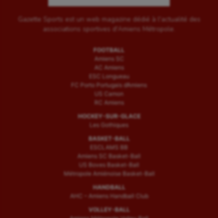
Gazette Sports est un web magazine dédié à l'actualité des
associations sportives d'Amiens Métropole.
FOOTBALL
Amiens SC
AC Amiens
ESC Longueau
FC Porto Portugais d’Amiens
US Camon
RC Amiens
HOCKEY-SUR-GLACE
Les Gothiques
BASKET-BALL
ESCLAMS BB
Amiens SC Basket-Ball
US Boves Basket-Ball
Métropole Amiénoise Basket-Ball
HANDBALL
AHC – Amiens Handball Club
VOLLEY-BALL