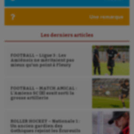
Ultimate frisbee
Une remarque
UNSS
Voile
Les derniers articles
Wakeboard
Water-polo
FOOTBALL – Ligue 3 : Les
Amiénois ne méritaient pas
mieux qu’un point à Fleury
FOOTBALL – MATCH AMICAL :
L’Amiens SC (B) avait sorti la
grosse artillerie
ROLLER HOCKEY – Nationale 1 :
Un ancien gardien des
Gothiques rejoint les Écureuils