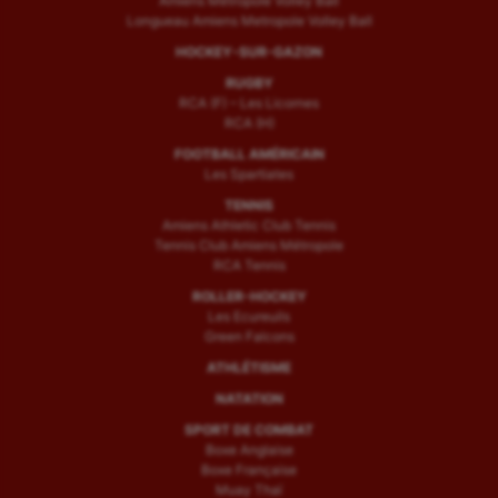
Amiens Métropole Volley Ball
Longueau Amiens Metropole Volley Ball
HOCKEY-SUR-GAZON
RUGBY
RCA (F) – Les Licornes
RCA (H)
FOOTBALL AMÉRICAIN
Les Spartiates
TENNIS
Amiens Athletic Club Tennis
Tennis Club Amiens Métropole
RCA Tennis
ROLLER-HOCKEY
Les Ecureuils
Green Falcons
ATHLÉTISME
NATATION
SPORT DE COMBAT
Boxe Anglaise
Boxe Française
Muay Thaï