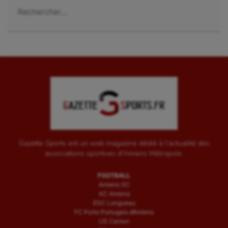
Rechercher :
Gazette Sports est un web magazine dédié à l'actualité des
associations sportives d'Amiens Métropole.
FOOTBALL
Amiens SC
AC Amiens
ESC Longueau
FC Porto Portugais d’Amiens
US Camon