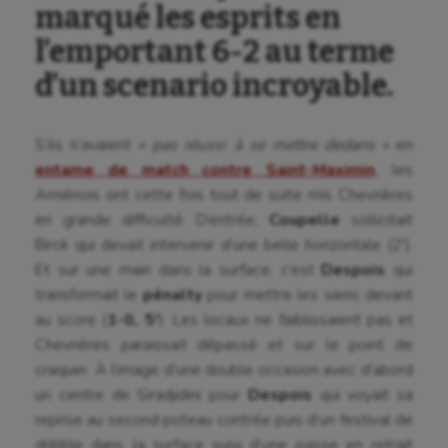
marqué les esprits en
l’emportant 6-2 au terme
d’un scenario incroyable.
S’ils n’avaient
« pas réussi à se mettre dedans »
en
entame de match contre Saint-Maximin
, les
Amiénois ont cette fois tout de suite mis Chevrières
en grande difficulté. D’entrée,
Coupelle
sollicitait
Birck qui devait intervenir d’une belle horizontale (2′).
Et sur une main dans la surface, c’est
Despois
qui
transformait le
pénalty
pour mettre les siens devant
au score (
1-0, 5′
). Les locaux ne faiblissaient pas et
Chevrières paraissait dépassé et sur le point de
craquer. À l’image d’une double occasion avec d’abord
un centre de Siradjidini pour
Despois
qui voyait sa
reprise au second poteau contrée puis d’un festival de
dribble dans la surface suivi d’une passe en retrait