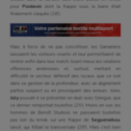
pour
Poidevin
dont la frappe sous la barre était
finalement claquée (18′).
Mais, à force de ne pas concrétiser, les Samariens
laissaient les visiteurs vivants et leur permettaient de
rentrer enfin dans leur match, lisant mieux les relations
offensives amiénoises et, surtout, mettant en
difficulté le secteur défensif des locaux, que ce soit
dans sa gestion de la profondeur, avec un alignement
parfois suspect ou en provoquant des erreurs. Ainsi,
Joly
pouvait-il se présenter en duel avec Gningue, que
ce dernier remportait toutefois (25′). Moins en vue, les
hommes de Benoît Sturbois ne passaient toutefois
pas loin du break sur une frappe de
Seguenebou
,
lancé, qui frôlait la transversale (29′). Mais c’est bien