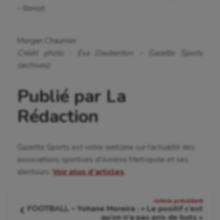
– Benoit
Morgan Chaumier
Crédit photo : Eva Daubenton – Gazette Sports
(archives)
Publié par La
Rédaction
Gazette Sports est votre webzine sur l'actualité des
associations sportives d'Amiens Metropole et ses
alentours.
Voir plus d’articles
Navigation
Article précédent
FOOTBALL – Yohane Moreira : « Le positif c’est
de
Article
qu’on n’a pas pris de buts »