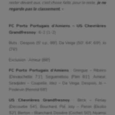
rester devant eux, c’est chose faite, pour le reste,
je ne
Tir
regarde pas le classement
. »
Tir à l'arc
FC Porto Portugais d’Amiens – US Chevrières
Triathlon
Grandfresnoy
: 6-2 (1-2)
Ultimate frisbee
Buts : Despois (5′ s.p., 88′), Da Veiga (50′, 64′, 69′), Jo
UNSS
(76′)
Voile
Exclusion : Ameur (88′)
Wakeboard
FC Porto Portugais d’Amiens
: Gningue – Ribeiro
(Devauchelle 71′), Seguenebou (Piim 81′), Ameur,
Water-polo
Siradjidini – Coupelle, Idez – Da Veiga, Despois, Jo –
Poidevin (Renold 68′)
US Chevrières Grandfresnoy
: Birck – Ferlay
(Decourbe 54′), Bouchard, Plé, Joly – Peron (Ekollo
52′), Berton – Blanchard, Dosière (Cochet 50′), Nyamsi