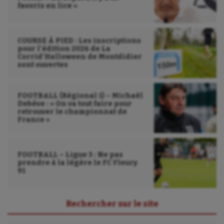
favoris en lice »
COURSE À PIED : Les inscriptions
pour l’édition 2026 de La
Corrid’Halloween de Montdidier
sont ouvertes
FOOTBALL (Régional 1) – Michaël
Debève : « On va tout faire pour
retrouver le championnat de
France »
FOOTBALL – Ligue 3 : Ne pas
prendre à la légère le FC Fleury
91
Rechercher sur le site