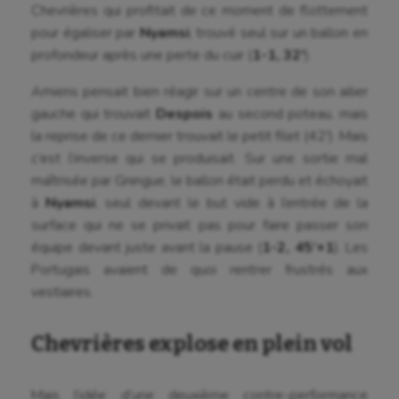
Chevrières qui profitait de ce moment de flottement
pour égaliser par
Nyamsi
, trouvé seul sur un ballon en
profondeur après une perte du cuir (
1-1, 32′
).
Amiens pensait bien réagir sur un centre de son ailier
gauche qui trouvait
Despois
au second poteau, mais
la reprise de ce dernier trouvait le petit filet (42′). Mais
c’est l’inverse qui se produisait. Sur une sortie mal
maîtrisée par Gningue, le ballon était perdu et échoyait
à
Nyamsi
, seul devant le but vide à l’entrée de la
surface qui ne se privait pas pour faire passer son
équipe devant juste avant la pause (
1-2, 45’+1
). Les
Portugais avaient de quoi rentrer frustrés aux
vestiaires.
Chevrières explose en plein vol
Mais l’idée d’une deuxième contre-performance