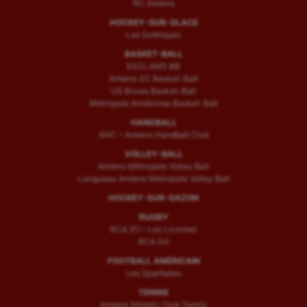
RC Amiens
HOCKEY-SUR-GLACE
Les Gothiques
BASKET-BALL
ESCLAMS BB
Amiens SC Basket-Ball
US Boves Basket-Ball
Métropole Amiénoise Basket-Ball
HANDBALL
AHC – Amiens Handball Club
VOLLEY-BALL
Amiens Métropole Volley Ball
Longueau Amiens Metropole Volley Ball
HOCKEY-SUR-GAZON
RUGBY
RCA (F) – Les Licornes
RCA (H)
FOOTBALL AMÉRICAIN
Les Spartiates
TENNIS
Amiens Athletic Club Tennis