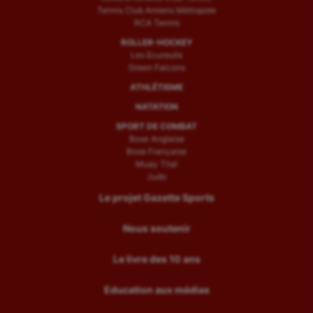
Tennis Club Amiens Métropole
RCA Tennis
ROLLER-HOCKEY
Les Ecureuils
Green Falcons
ATHLÉTISME
NATATION
SPORT DE COMBAT
Boxe Anglaise
Boxe Française
Muay Thaï
Judo
Le projet Gazette Sports
Nous soutenir
Le livre des 10 ans
Education aux médias