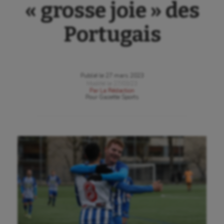
« grosse joie » des
Portugais
Publié le
27 mars 2023
Modifié le
27/03/23
Par
La Rédaction
Pour
Gazette Sports