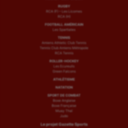
RUGBY
RCA (F) – Les Licornes
RCA (H)
FOOTBALL AMÉRICAIN
Les Spartiates
TENNIS
Amiens Athletic Club Tennis
Tennis Club Amiens Métropole
RCA Tennis
ROLLER-HOCKEY
Les Ecureuils
Green Falcons
ATHLÉTISME
NATATION
SPORT DE COMBAT
Boxe Anglaise
Boxe Française
Muay Thaï
Judo
Le projet Gazette Sports