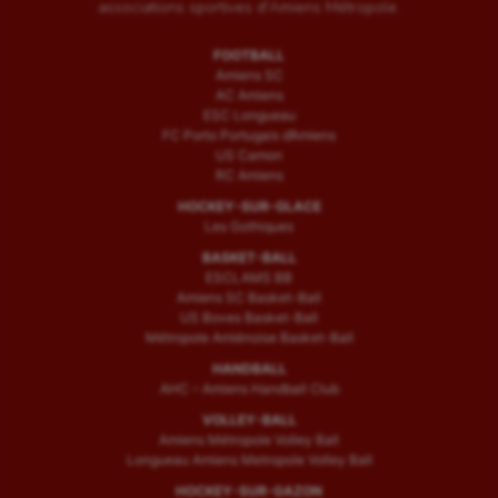
associations sportives d'Amiens Métropole.
FOOTBALL
Amiens SC
AC Amiens
ESC Longueau
FC Porto Portugais d’Amiens
US Camon
RC Amiens
HOCKEY-SUR-GLACE
Les Gothiques
BASKET-BALL
ESCLAMS BB
Amiens SC Basket-Ball
US Boves Basket-Ball
Métropole Amiénoise Basket-Ball
HANDBALL
AHC – Amiens Handball Club
VOLLEY-BALL
Amiens Métropole Volley Ball
Longueau Amiens Metropole Volley Ball
HOCKEY-SUR-GAZON