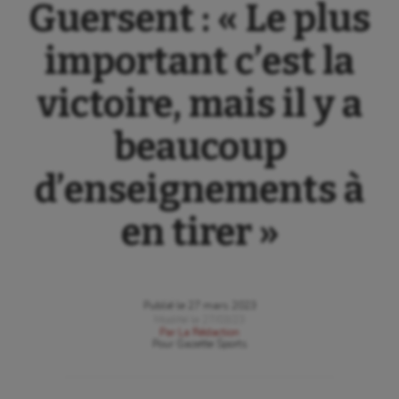
Guersent : « Le plus
important c’est la
victoire, mais il y a
beaucoup
d’enseignements à
en tirer »
Publié le
27 mars 2023
Modifié le
27/03/23
Par
La Rédaction
Pour
Gazette Sports