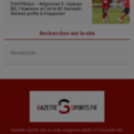
FOOTBALL – Régional 3 : Camon
(b), l’Amiens AC et le RC Salouël-
Saleux prêts à s’opposer
Rechercher sur le site
Rechercher :
Gazette Sports est un web magazine dédié à l'actualité des