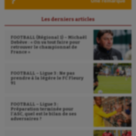
Une remarque
UNSS
Les derniers articles
Voile
Wakeboard
FOOTBALL (Régional 1) – Michaël
Debève : « On va tout faire pour
Water-polo
retrouver le championnat de
France »
FOOTBALL – Ligue 3 : Ne pas
prendre à la légère le FC Fleury
91
FOOTBALL – Ligue 3 :
Préparation terminée pour
l’ASC, quel est le bilan de ses
adversaires ?