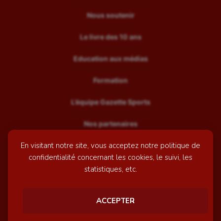
Nous soutenir
Le livre des 10 ans
Education aux médias
Formation
L’équipe Gazette Sports
Nos partenaires
En visitant notre site, vous acceptez notre politique de
Recrutement
confidentialité concernant les cookies, le suivi, les
Mentions légales
statistiques, etc.
Contactez-nous
ACCEPTER