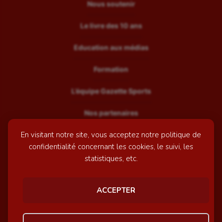
Nous soutenir
Le livre des 10 ans
Education aux médias
Formation
L’équipe Gazette Sports
Nos partenaires
En visitant notre site, vous acceptez notre politique de
Recrutement
confidentialité concernant les cookies, le suivi, les
Mentions légales
statistiques, etc.
Contactez-nous
ACCEPTER
© GazetteSports - 2026 | Site internet réalisé par
l'agence