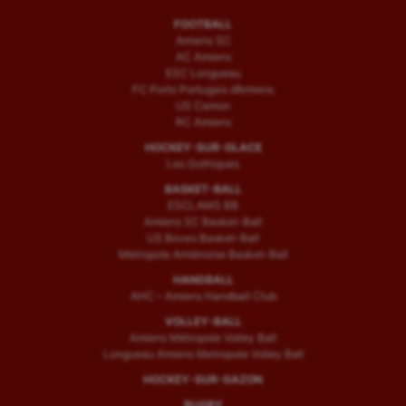
FOOTBALL
Amiens SC
AC Amiens
ESC Longueau
FC Porto Portugais d’Amiens
US Camon
RC Amiens
HOCKEY-SUR-GLACE
Les Gothiques
BASKET-BALL
ESCLAMS BB
Amiens SC Basket-Ball
US Boves Basket-Ball
Métropole Amiénoise Basket-Ball
HANDBALL
AHC – Amiens Handball Club
VOLLEY-BALL
Amiens Métropole Volley Ball
Longueau Amiens Metropole Volley Ball
HOCKEY-SUR-GAZON
RUGBY