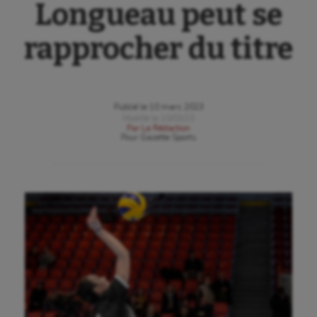
Longueau peut se
rapprocher du titre
Publié le
10 mars 2023
Modifié le
10/03/23
Par
La Rédaction
Pour
Gazette Sports