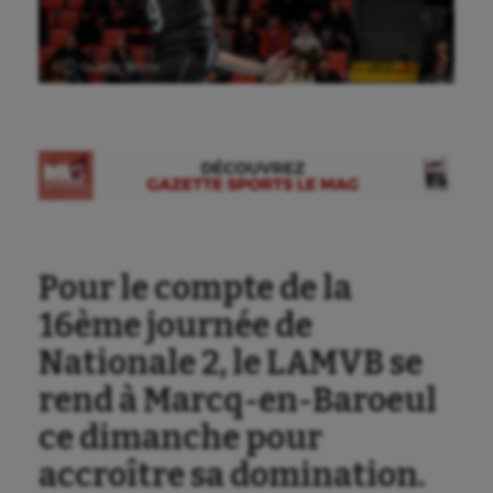
Ⓒ Gazette Sports
Aéronautique
Pour le compte de la
Athlétisme
16ème journée de
Nationale 2, le LAMVB se
Auto
rend à Marcq-en-Baroeul
Aviron
ce dimanche pour
Balle à la main
accroître sa domination.