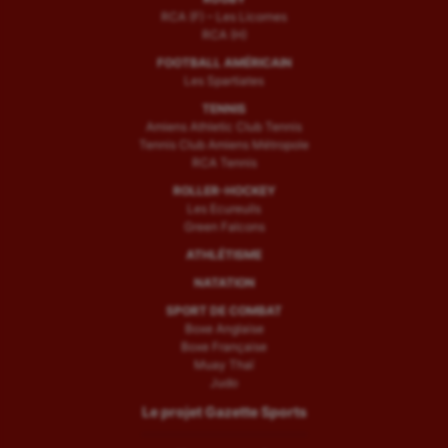
RCA (F) – Les Licornes
RCA (H)
FOOTBALL AMÉRICAIN
Les Spartiates
TENNIS
Amiens Athletic Club Tennis
Tennis Club Amiens Métropole
RCA Tennis
ROLLER-HOCKEY
Les Ecureuils
Green Falcons
ATHLÉTISME
NATATION
SPORT DE COMBAT
Boxe Anglaise
Boxe Française
Muay Thaï
Judo
Le projet Gazette Sports