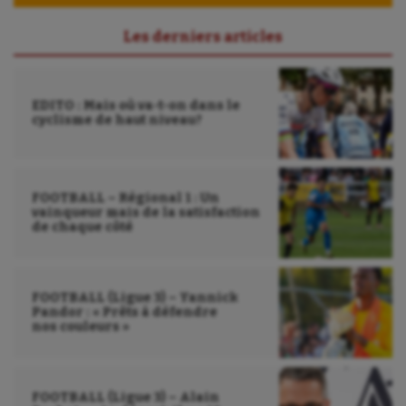
Parkour
Les derniers articles
Patinage artistique
Pétanque
EDITO : Mais où va-t-on dans le
cyclisme de haut niveau?
Plongée
Randonnée / Marche
Roller-derby
FOOTBALL – Régional 1 : Un
vainqueur mais de la satisfaction
de chaque côté
Sarbacane
Sauvetage sportif
FOOTBALL (Ligue 3) – Yannick
Sport adapté
Pandor : « Prêts à défendre
nos couleurs »
Sport handicap
Sport santé
FOOTBALL (Ligue 3) – Alain