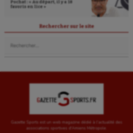
Sport-entreprise
Pochat : « Au départ, il y a 18
favoris en lice »
Sport-santé
Tir
Rechercher sur le site
Tir à l'arc
Rechercher :
Triathlon
Ultimate frisbee
UNSS
Voile
Wakeboard
Water-polo
Gazette Sports est un web magazine dédié à l'actualité des
associations sportives d'Amiens Métropole.