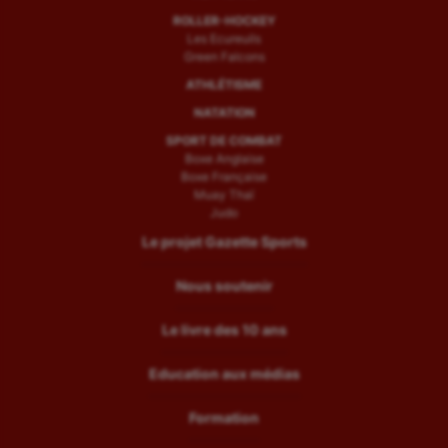
ROLLER-HOCKEY
Les Ecureuils
Green Falcons
ATHLÉTISME
NATATION
SPORT DE COMBAT
Boxe Anglaise
Boxe Française
Muay Thaï
Judo
Le projet Gazette Sports
Nous soutenir
Le livre des 10 ans
Education aux médias
Formation