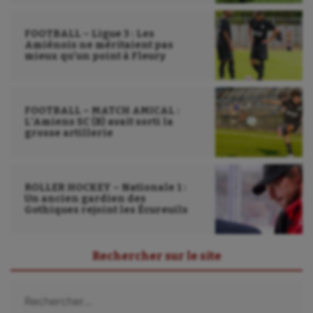
FOOTBALL – Ligue 3 : Les
Amiénois ne méritaient pas
mieux qu’un point à Fleury
FOOTBALL – MATCH AMICAL :
L’Amiens SC (B) avait sorti la
grosse artillerie
ROLLER HOCKEY – Nationale 1 :
Un ancien gardien des
Gothiques rejoint les Écureuils
Rechercher sur le site
Rechercher :