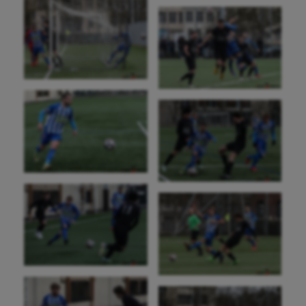
Pétanque
Plongée
Randonnée / Marche
Roller-derby
Sarbacane
Sauvetage sportif
Sport adapté
Sport handicap
Sport santé
Sport-entreprise
Sport-santé