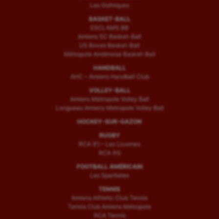
Les Gothiques
BASKET-BALL
ESCLAMS BB
Amiens SC Basket-Ball
US Boves Basket-Ball
Métropole Amiénoise Basket-Ball
HANDBALL
AHC – Amiens Handball Club
VOLLEY-BALL
Amiens Métropole Volley Ball
Longueau Amiens Metropole Volley Ball
HOCKEY-SUR-GAZON
RUGBY
RCA (F) – Les Licornes
RCA (H)
FOOTBALL AMÉRICAIN
Les Spartiates
TENNIS
Amiens Athletic Club Tennis
Tennis Club Amiens Métropole
RCA Tennis