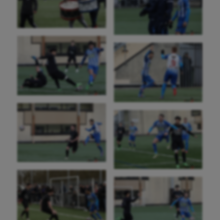
Fitness
Flag football
Football américain
Futsal
Golf
Gymnastique
Gymnastique rythmique
Haltérophilie
Handisport
Hippisme
Jeux Olympiques et Paralympiques