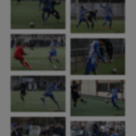
Boules lyonnaises
Canoë-kayak
Cerf Volant
Cheerleading
Course à pied
Crossfit
Cyclisme
Danse
Equitation
Escalade
Escrime