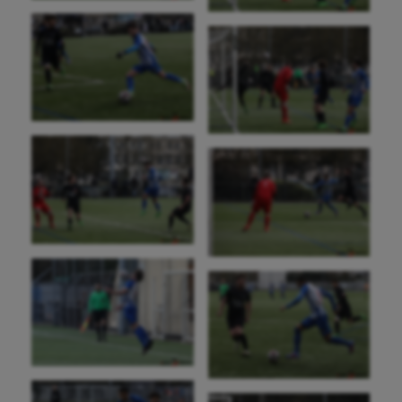
Aéronautique
Athlétisme
Auto
Aviron
Balle à la main
Ballon au poing
Baseball
Billard