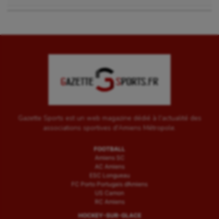
Gazette Sports est un web magazine dédié à l'actualité des
associations sportives d'Amiens Métropole.
FOOTBALL
Amiens SC
AC Amiens
ESC Longueau
FC Porto Portugais d’Amiens
US Camon
RC Amiens
HOCKEY-SUR-GLACE