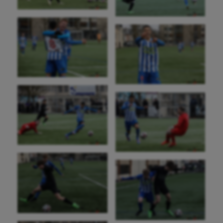
Kayak-polo
Korfbal
Longue paume
Moto
Natation
Natation artistique
Omnisports
Outdoor
Paddle
Parkour
Patinage artistique