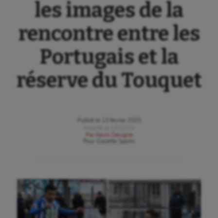
les images de la
rencontre entre les
Portugais et la
réserve du Touquet
Publié le
13 février 2023
Modifié le
13/02/23
Par
Kevin Devigne
Pour
Gazette Sports