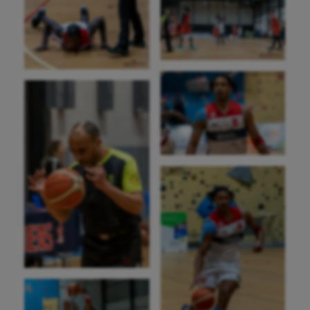
Longue paume
Moto
Natation
Natation artistique
Omnisports
Outdoor
Paddle
Parkour
Patinage artistique
Pétanque
Plongée