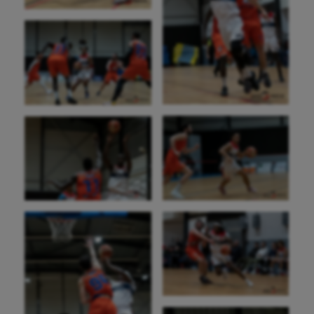
Canoë-kayak
Cerf Volant
Cheerleading
Course à pied
Crossfit
Cyclisme
Danse
Equitation
Escalade
Escrime
Fitness
Flag football