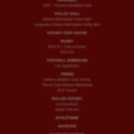
AHC – Amiens Handball Club
VOLLEY-BALL
Amiens Métropole Volley Ball
Longueau Amiens Metropole Volley Ball
HOCKEY-SUR-GAZON
RUGBY
RCA (F) – Les Licornes
RCA (H)
FOOTBALL AMÉRICAIN
Les Spartiates
TENNIS
Amiens Athletic Club Tennis
Tennis Club Amiens Métropole
RCA Tennis
ROLLER-HOCKEY
Les Ecureuils
Green Falcons
ATHLÉTISME
NATATION