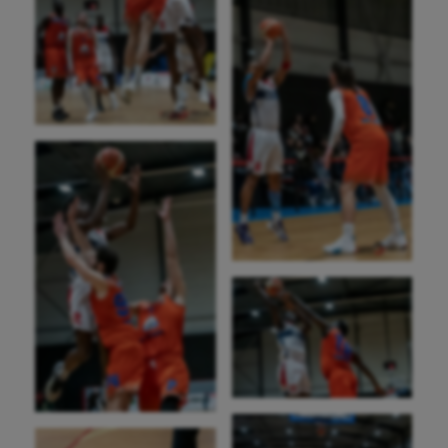
Football américain
Futsal
Golf
Gymnastique
Gymnastique rythmique
Haltérophilie
Handisport
Hippisme
Jeux Olympiques et Paralympiques
Kayak-polo
Korfbal