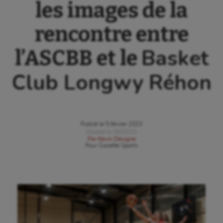
les images de la
rencontre entre
Basket
l’ASCBB et le
Club Longwy Réhon
Publié le
5 février 2023
Modifié le
06/02/23
Par
Kevin Devigne
Pour
Gazette Sports