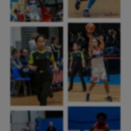
Randonnée / Marche
Roller-derby
Sarbacane
Sauvetage sportif
Sport adapté
Sport handicap
Sport santé
Sport-entreprise
Sport-santé
Tir
Tir à l'arc