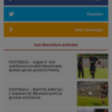
Tweeter
Une remarque
Les derniers articles
FOOTBALL – Ligue 3 : Les
Amiénois ne méritaient pas
mieux qu’un point à Fleury
FOOTBALL – MATCH AMICAL :
L’Amiens SC (B) avait sorti la
grosse artillerie