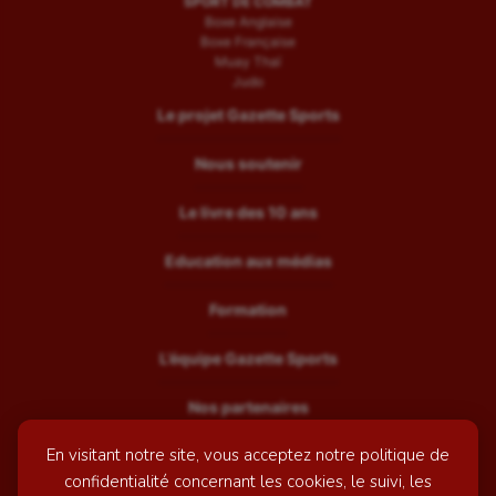
SPORT DE COMBAT
Boxe Anglaise
Boxe Française
Muay Thaï
Judo
Le projet Gazette Sports
Nous soutenir
Le livre des 10 ans
Education aux médias
Formation
L’équipe Gazette Sports
Nos partenaires
En visitant notre site, vous acceptez notre politique de
Recrutement
confidentialité concernant les cookies, le suivi, les