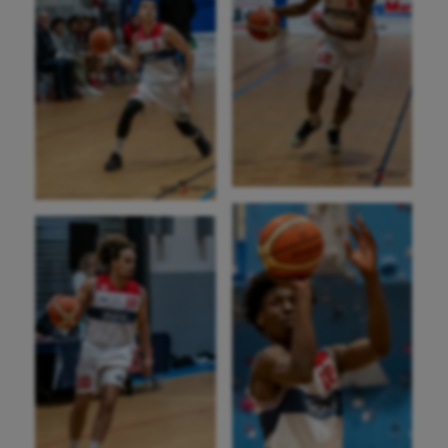
Triathlon
Ultimate frisbee
UNSS
Voile
Wakeboard
Water-polo