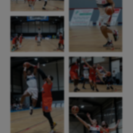
Aéronautique
Athlétisme
Auto
Aviron
Balle à la main
Ballon au poing
Baseball
Billard
Boules lyonnaises