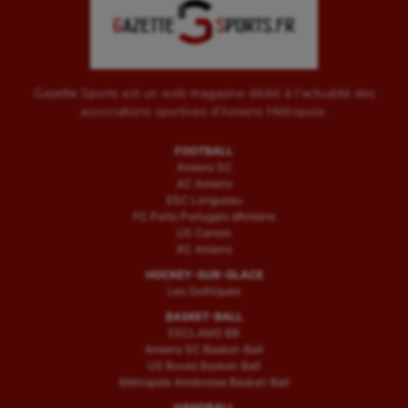
Gazette Sports est un web magazine dédié à l'actualité des
associations sportives d'Amiens Métropole.
FOOTBALL
Amiens SC
AC Amiens
ESC Longueau
FC Porto Portugais d’Amiens
US Camon
RC Amiens
HOCKEY-SUR-GLACE
Les Gothiques
BASKET-BALL
ESCLAMS BB
Amiens SC Basket-Ball
US Boves Basket-Ball
Métropole Amiénoise Basket-Ball
HANDBALL