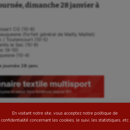
journée, dimanche 28 janvier à
issart CG (10-8)
Beauquesne (forfait général de Mailly Maillet)
ux / Toutencourt (10-5)
nlis le Sec (10-9)
ec (9-10)
uquesne (10-4)
se
Kayak-polo
 journée 28-janv.
tation
Korfbal
lade
Longue paume
ime
Moto
ess
Natation
En visitant notre site, vous acceptez notre politique de
football
Natation artistique
confidentialité concernant les cookies, le suivi, les statistiques, etc.
ball américain
Omnisports