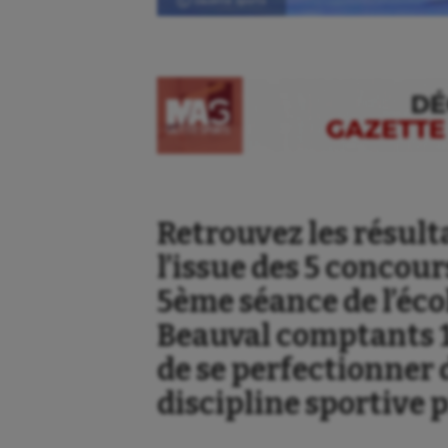
Ⓒ Gazette Sports
Retrouvez les résult
l’issue des 5 concou
5ème séance de l’éco
Beauval comptants 1
de se perfectionner 
discipline sportive 