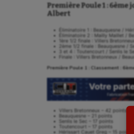
Première Poule 1 : 6ème 
Albert
Éliminatoire 1 : Beauquesne / Hér
Éliminatoire 2 : Mailly Maillet / 
1ère 1/2 finale : Villers Bretonne
2ème 1/2 finale : Beauquesne / Se
3 et 4 : Toutencourt / Senlis le S
Finale : Villers Bretonneux / Bea
Aéronautique
Dan
Première Poule 1 : Classement : 6ème
Athlétisme
Equi
Auto
Esca
Aviron
Escr
Balle à la main
Fitn
Villers Bretonneux – 42 points
Beauquesne – 21 points
Ballon au poing
Flag 
Senlis le Sec – 17 points
Toutencourt – 17 points
Hérissart Cauet Greg – 15 points
Baseball
Foot