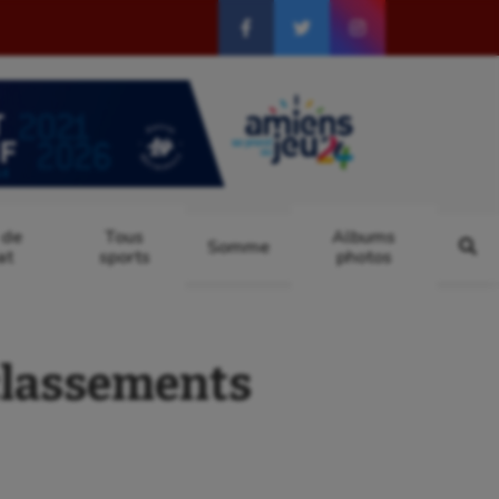
 de
Tous
Albums
Somme
at
sports
photos
classements