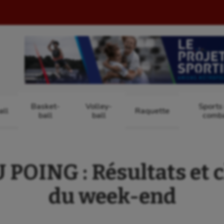
Basket-
Volley-
Sports
ll
Raquette
ball
ball
comb
POING : Résultats et 
du week-end