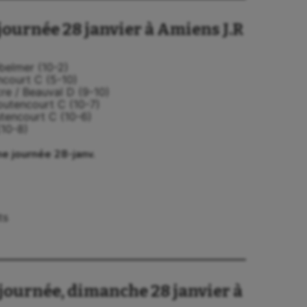
journée 28 janvier à Amiens J.R
ebelmer (10-2)
encourt C (5-10)
cre / Beauval D (9-10)
outencourt C (10-7)
utencourt C (10-6)
(10-8)
e journée 28-janv.
ts
journée, dimanche 28 janvier à