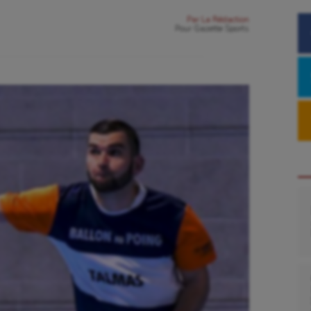
Par
La Rédaction
Pour
Gazette Sports