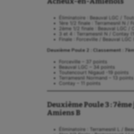
Acheux-en-Amiénois
Éliminatoire : Beauval LGC / Tou
1ère 1/2 finale : Terramesnil N / F
2ème 1/2 finale : Beauval LGC / 
3 et 4 : Terramesnil N / Contay (
Finale : Forceville / Beauval LGC 
Deuxième Poule 2 : Classement : 7èm
Forceville – 37 points
Beauval LGC – 34 points
Toutencourt Nigaud -19 points
Terramesnil Normand – 13 points
Contay – 11 points
Deuxième Poule 3 : 7ème 
Amiens B
Éliminatoire : Terramesnil L / Be