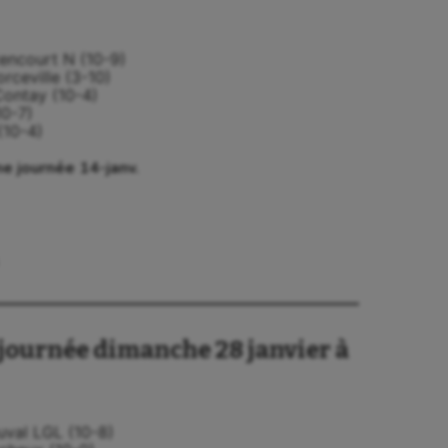
tencourt N (10-9)
orceville (3-10)
Contay (10-4)
10-7)
(10-4)
e journée 14-janv.
journée dimanche 28 janvier à
auval LGL (10-8)