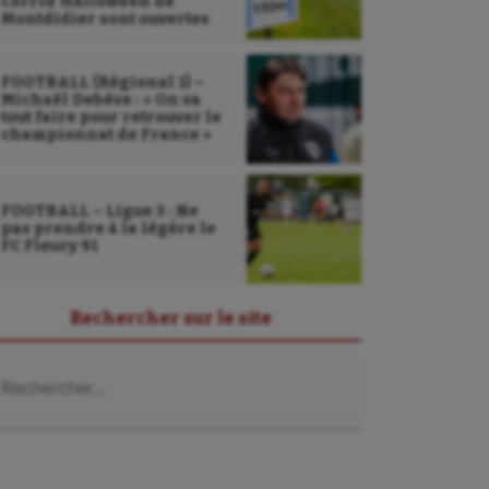
Corrid’Halloween de
Montdidier sont ouvertes
FOOTBALL (Régional 1) –
Michaël Debève : « On va
tout faire pour retrouver le
championnat de France »
FOOTBALL – Ligue 3 : Ne
pas prendre à la légère le
FC Fleury 91
Rechercher sur le site
chercher :