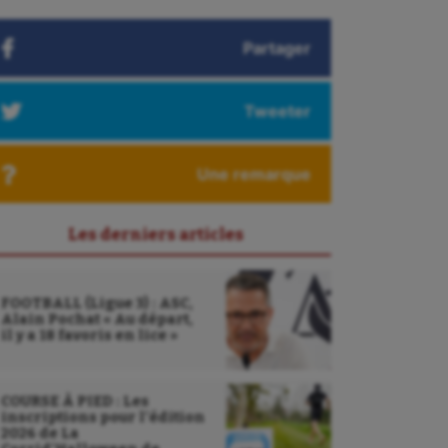
Partager
Tweeter
Une remarque
Les derniers articles
FOOTBALL (Ligue 3) : ASC,
Alain Pochat « Au départ,
il y a 18 favoris en lice »
COURSE À PIED : Les
inscriptions pour l’édition
2026 de La