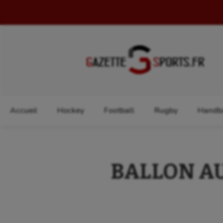
Rechercher :
Accueil
Hockey
Football
Rugby
Handba
BALLON AU 