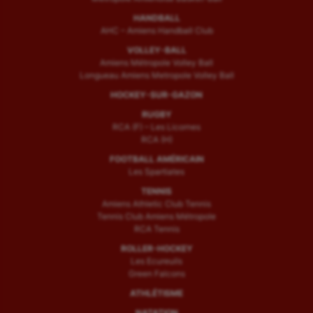
HANDBALL
AHC – Amiens Handball Club
VOLLEY-BALL
Amiens Métropole Volley Ball
Longueau Amiens Metropole Volley Ball
HOCKEY-SUR-GAZON
RUGBY
RCA (F) – Les Licornes
RCA (H)
FOOTBALL AMÉRICAIN
Les Spartiates
TENNIS
Amiens Athletic Club Tennis
Tennis Club Amiens Métropole
RCA Tennis
ROLLER-HOCKEY
Les Ecureuils
Green Falcons
ATHLÉTISME
NATATION