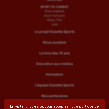
SPORT DE COMBAT
Boxe Anglaise
Boxe Française
Muay Thaï
Judo
Le projet Gazette Sports
Nous soutenir
Le livre des 10 ans
Education aux médias
Formation
L’équipe Gazette Sports
Nos partenaires
En visitant notre site, vous acceptez notre politique de
Recrutement