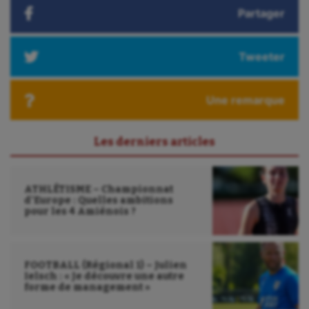
Korfbal
Partager
Longue paume
Moto
Tweeter
Natation
Une remarque
Natation artistique
Omnisports
Les derniers articles
Outdoor
ATHLÉTISME – Championnat
Paddle
d’Europe : Quelles ambitions
pour les 4 Amiénois ?
Parkour
Patinage artistique
FOOTBALL (Régional 1) – Julien
Pétanque
Ielsch : « Je découvre une autre
forme de management »
Plongée