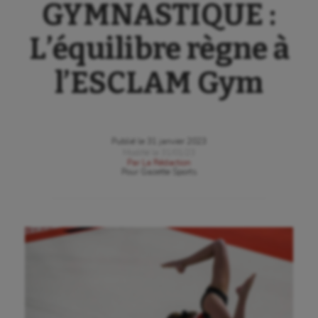
GYMNASTIQUE :
L’équilibre règne à
l’ESCLAM Gym
Publié le
31 janvier 2023
Modifié le
31/01/23
Par
La Rédaction
Pour
Gazette Sports