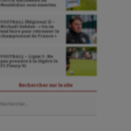
Corrid’Halloween de
Montdidier sont ouvertes
FOOTBALL (Régional 1) –
Michaël Debève : « On va
tout faire pour retrouver le
championnat de France »
FOOTBALL – Ligue 3 : Ne
pas prendre à la légère le
FC Fleury 91
Rechercher sur le site
chercher :