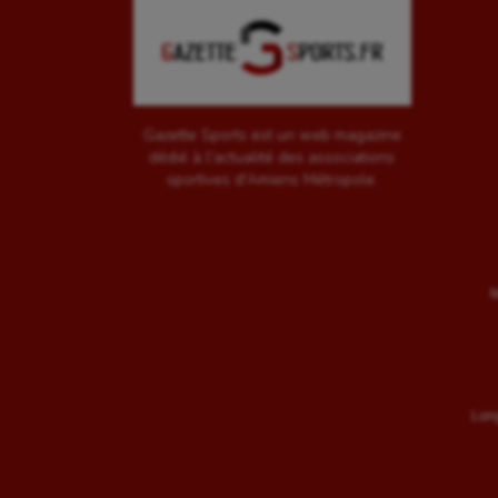
Gazette Sports est un web magazine
dédié à l'actualité des associations
sportives d'Amiens Métropole.
M
Long