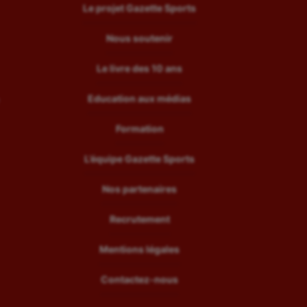
Le projet Gazette Sports
Nous soutenir
Le livre des 10 ans
Education aux médias
Formation
L’équipe Gazette Sports
Nos partenaires
Recrutement
Mentions légales
Contactez-nous