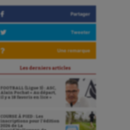
Partager
Tweeter
Une remarque
Les derniers articles
FOOTBALL (Ligue 3) : ASC,
Alain Pochat « Au départ,
il y a 18 favoris en lice »
COURSE À PIED : Les
inscriptions pour l’édition
2026 de La