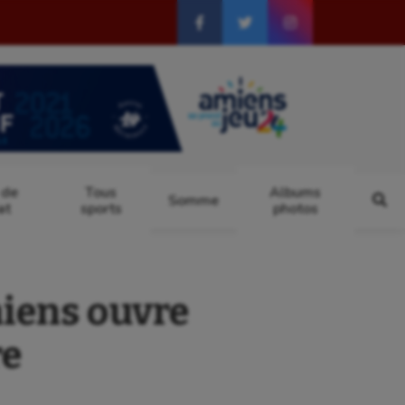
 de
Tous
Albums
Somme
at
sports
photos
iens ouvre
re