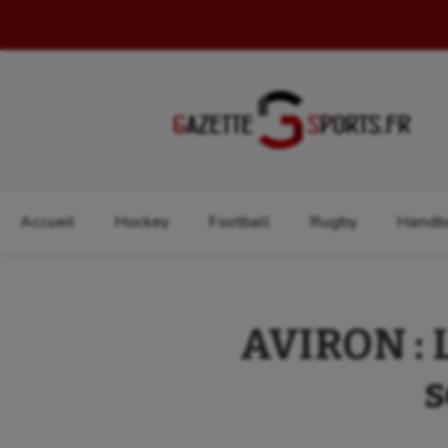
Rechercher :
Accueil
Hockey
Football
Rugby
Handba
AVIRON : 
s