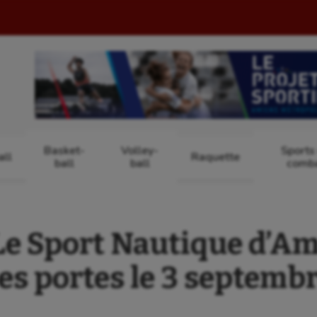
Basket-
Volley-
Sports
ll
Raquette
ball
ball
comb
Le Sport Nautique d’Am
es portes le 3 septemb