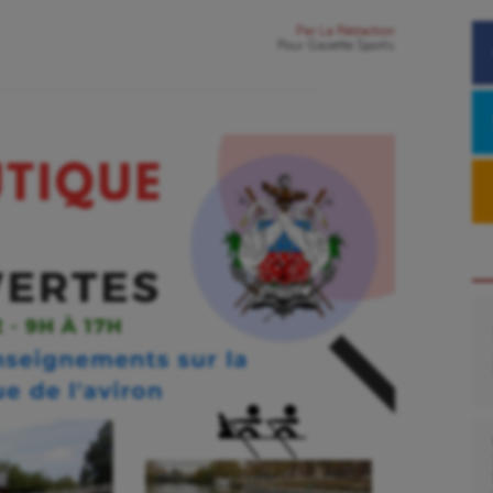
Par
La Rédaction
Pour
Gazette Sports