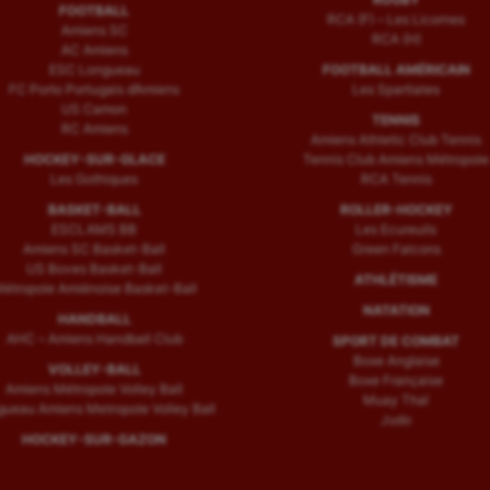
FOOTBALL
RCA (F) – Les Licornes
Amiens SC
RCA (H)
AC Amiens
ESC Longueau
FOOTBALL AMÉRICAIN
FC Porto Portugais d’Amiens
Les Spartiates
US Camon
TENNIS
RC Amiens
Amiens Athletic Club Tennis
HOCKEY-SUR-GLACE
Tennis Club Amiens Métropole
Les Gothiques
RCA Tennis
BASKET-BALL
ROLLER-HOCKEY
ESCLAMS BB
Les Ecureuils
Amiens SC Basket-Ball
Green Falcons
US Boves Basket-Ball
ATHLÉTISME
étropole Amiénoise Basket-Ball
NATATION
HANDBALL
AHC – Amiens Handball Club
SPORT DE COMBAT
Boxe Anglaise
VOLLEY-BALL
Boxe Française
Amiens Métropole Volley Ball
Muay Thaï
ueau Amiens Metropole Volley Ball
Judo
HOCKEY-SUR-GAZON