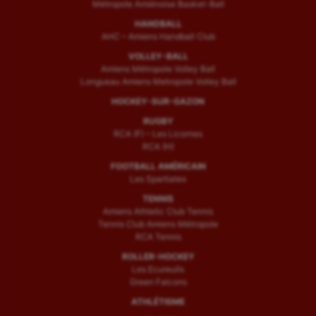
Métropole Amiénoise Basket-Ball
HANDBALL
AHC – Amiens Handball Club
VOLLEY-BALL
Amiens Métropole Volley Ball
Longueau Amiens Metropole Volley Ball
HOCKEY-SUR-GAZON
RUGBY
RCA (F) – Les Licornes
RCA (H)
FOOTBALL AMÉRICAIN
Les Spartiates
TENNIS
Amiens Athletic Club Tennis
Tennis Club Amiens Métropole
RCA Tennis
ROLLER-HOCKEY
Les Ecureuils
Green Falcons
ATHLÉTISME