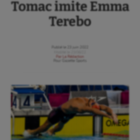
Tomac imite Emma
Terebo
Publié le
23 juin 2022
Modifié le
23/06/22
Par
La Rédaction
Pour
Gazette Sports