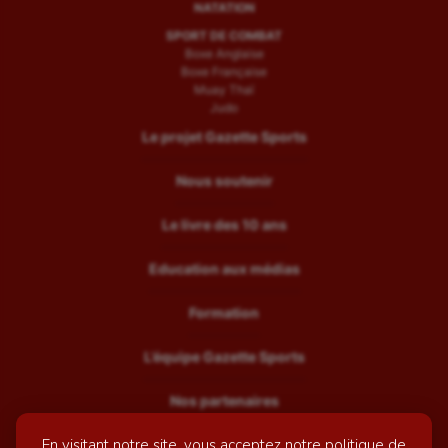
NATATION
SPORT DE COMBAT
Boxe Anglaise
Boxe Française
Muay Thaï
Judo
Le projet Gazette Sports
Nous soutenir
Le livre des 10 ans
Education aux médias
Formation
L’équipe Gazette Sports
Nos partenaires
En visitant notre site, vous acceptez notre politique de
Recrutement