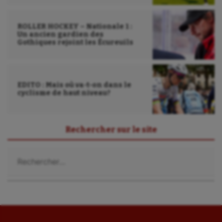
Randonnée / Marche
ROLLER HOCKEY – Nationale 1 :
Un ancien gardien des
Roller-derby
Gothiques rejoint les Écureuils
Sarbacane
Sauvetage sportif
EDITO : Mais où va-t-on dans le
cyclisme de haut niveau?
Sport adapté
Sport handicap
Rechercher sur le site
Sport santé
Rechercher :
Sport-entreprise
Sport-santé
Tir
Tir à l'arc