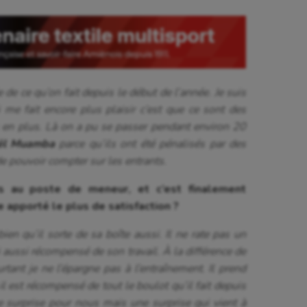
 de ce qu’on fait depuis le début de l’année. Je suis
i me fait encore plus plaisir c’est que ce sont des
s en plus. Là on a pu se passer pendant environ 20
ël Muamba
parce qu’ils ont été pénalisés par des
de pouvoir compter sur les entrants.
s au poste de meneur, et c’est finalement
e apporté le plus de satisfaction ?
 bien qu’il sorte de sa boîte aussi. Il ne rate pas un
lui aussi récompensé de son travail.
À
la différence de
urtant je ne l’épargne pas à l’entraînement. Il prend
 il est récompensé de tout le boulot qu’il fait depuis
se
Kayak-polo
ne surprise pour nous mais une surprise qui vient à