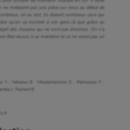
s pour essayer de maintenir l’équipe en N3. Il reste
i ne mettaient pas une pièce sur nous au début de
 nombreux, on eu tort. Ils étaient nombreux ceux qui
espère qu’on va montrer à ces gens-là que grâce au
 malgré des moyens qui ne sont pas énormes. On n’a
-être réussir à se maintenir et ce ne serait pas un
a Y ; Yahiaoui B ; Meulemeester D ; Ramseyer F ;
mba J ; Reinert B
s.fr