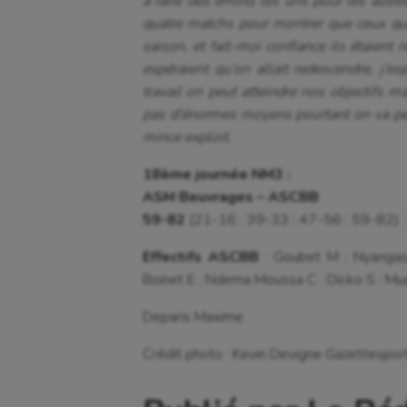
à faire des efforts les uns pour les autre
quatre matchs pour montrer que ceux qu
saison, et fait-moi confiance ils étaient
espéraient qu’on allait redescendre, j’
travail on peut atteindre nos objectifs
pas d’énormes moyens pourtant on va peut
mince exploit.
18ème journée NM3 :
ASM Beuvrages – ASCBB
59-82
(21-16 ; 39-33 ; 47-56 ; 59-82)
Effectifs ASCBB
: Goubet M ; Nyangas
Boinet E ; Ndema Moussa C ; Dicko S ; Mua
Deparis Maxime
Crédit photo : Kevin Devigne Gazettesport