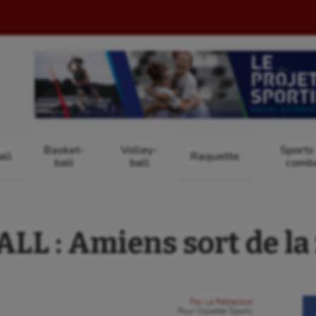
Basket-
Volley-
Sports
ll
Raquette
ball
ball
comb
L : Amiens sort de la
Par
La Rédaction
Pour
Gazette Sports