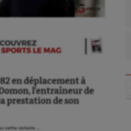
9-82 en déplacement à
Re
 Domon, l’entraîneur de
 la prestation de son
c cette victoire …