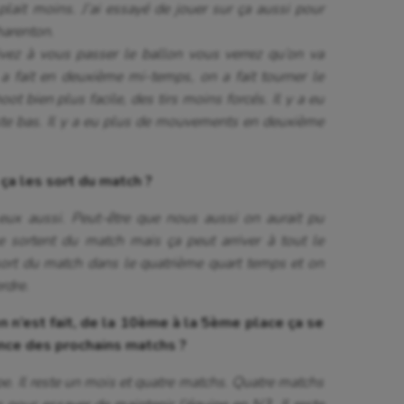
isport
Plongée
lait moins. J’ai essayé de jouer sur ça aussi pour
harenton.
isme
Randonnée / Marche
ivez à vous passer le ballon vous verrez qu’on va
 a fait en deuxième mi-temps, on a fait tourner le
 Olympiques et Paralympiques
Roller-derby
ot bien plus facile, des tirs moins forcés. Il y a eu
ste bas. Il y a eu plus de mouvements en deuxième
ça les sort du match ?
eux aussi. Peut-être que nous aussi on aurait pu
se sortent du match mais ça peut arriver à tout le
ort du match dans le quatrième quart temps et on
rdre.
n n’est fait, de la 10ème à la 5ème place ça se
nce des prochains matchs ?
. Il reste un mois et quatre matchs. Quatre matchs