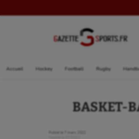
Rechercher :
Accueil
Hockey
Football
Rugby
Handba
BASKET-BAL
Publié le
7 mars 2022
Modifié le
07/03/22