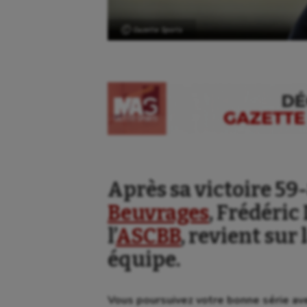
Ⓒ Gazette Sports
Après sa victoire 5
Beuvrages
, Frédéric
l’
ASCBB
, revient sur
équipe.
Vous poursuivez votre bonne série ave