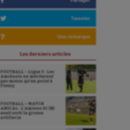
Partager
Tweeter
Une remarque
Les derniers articles
FOOTBALL – Ligue 3 : Les
Amiénois ne méritaient
pas mieux qu’un point à
Fleury
FOOTBALL – MATCH
AMICAL : L’Amiens SC (B)
avait sorti la grosse
artillerie