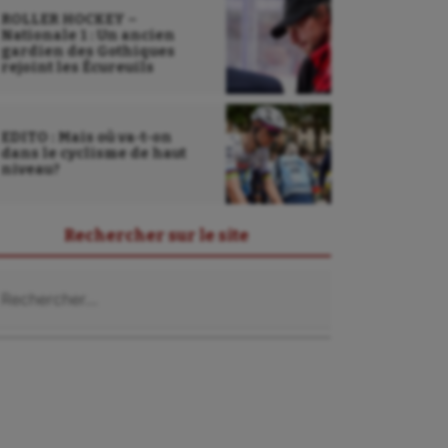
ROLLER HOCKEY –
Nationale 1 : Un ancien
gardien des Gothiques
rejoint les Écureuils
EDITO : Mais où va-t-on
dans le cyclisme de haut
niveau?
Rechercher sur le site
chercher :