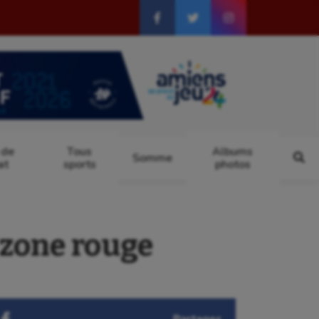
 de
Tous
Albums
Somme
at
sports
photos
 zone rouge