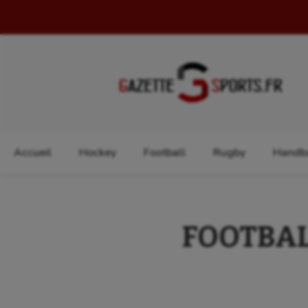
Rechercher :
Accueil
Hockey
Football
Rugby
Handba
FOOTBALL 