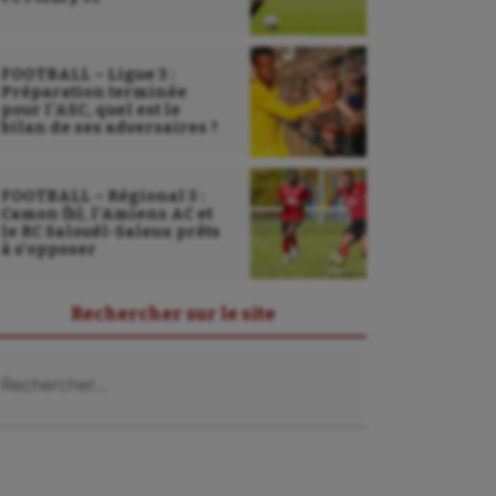
FOOTBALL – Ligue 3 :
Préparation terminée
pour l’ASC, quel est le
bilan de ses adversaires ?
FOOTBALL – Régional 3 :
Camon (b), l’Amiens AC et
le RC Salouël-Saleux prêts
à s’opposer
Rechercher sur le site
chercher :
Sarbacane
Sauvetage sportif