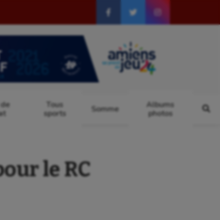
 de
Tous
Albums
Somme
at
sports
photos
pour le RC