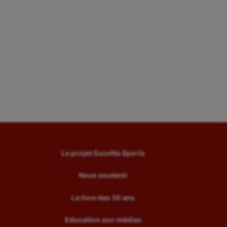
Le projet Gazette Sports
Nous soutenir
Le livre des 10 ans
Education aux médias