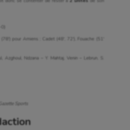
it donc se contenter de rester à
2 unités
de son
isme
Randonnée / Marche
 Olympiques et Paralympiques
Roller-derby
-0)
y (78′) pour Amiens ; Cadet (48′, 72′), Fouache (51′
l, Azghoul, Ndzana – Y. Mahtaj, Venin – Lebrun, S.
Gazette Sports
daction