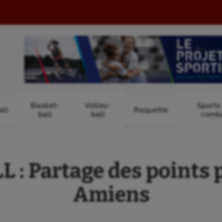
Basket-
Volley-
Sports
ll
Raquette
ball
ball
comb
: Partage des points 
Amiens