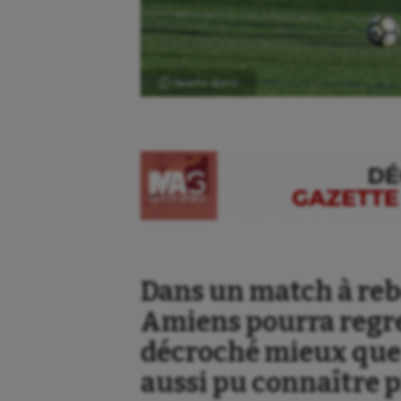
Ⓒ Gazette Sports
Dans un match à reb
Amiens pourra regre
décroché mieux que l
Aéronautique
Dan
aussi pu connaître 
Athlétisme
Equi