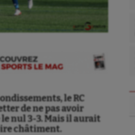
ondissements, le RC
Re
tter de ne pas avoir
e nul 3-3. Mais il aurait
se
Kayak-polo
pire châtiment.
tation
Korfbal