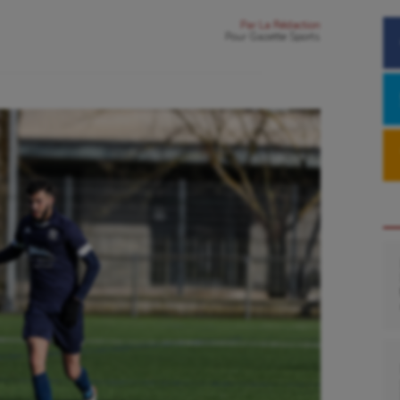
Par
La Rédaction
Pour
Gazette Sports