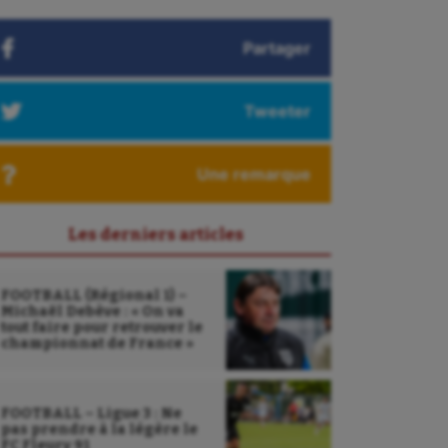
Partager
Tweeter
Une remarque
Les derniers articles
FOOTBALL (Régional 1) –
Michaël Debève : « On va
tout faire pour retrouver le
championnat de France »
FOOTBALL – Ligue 3 : Ne
pas prendre à la légère le
FC Fleury 91